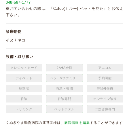
048-597-1777
※お問い合わせの際は、「Caloo(カルー) ペットを見た」とお伝え
下さい。
診療動物
イヌ / ネコ
設備・取り扱い
クレジットカード
JAHA会員
アニコム
アイペット
ペット&ファミリー
予約可能
駐車場
救急・夜間
時間外診療
往診
往診専門
オンライン診療
トリミング
ペットホテル
二次診療専門
くぬぎやま動物病院の運営者様は、
病院情報を編集
することができます