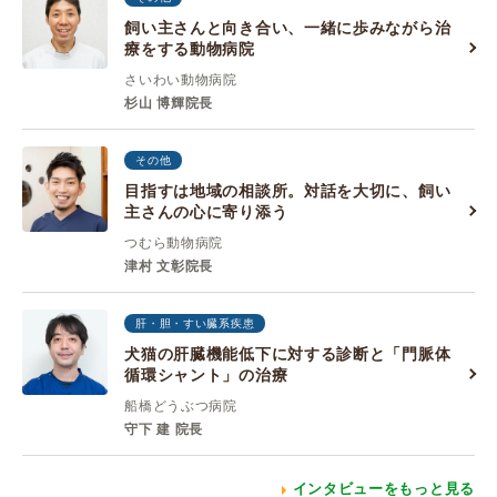
飼い主さんと向き合い、一緒に歩みながら治
療をする動物病院
さいわい動物病院
杉山 博輝院長
その他
目指すは地域の相談所。対話を大切に、飼い
主さんの心に寄り添う
つむら動物病院
津村 文彰院長
肝・胆・すい臓系疾患
犬猫の肝臓機能低下に対する診断と「門脈体
循環シャント」の治療
船橋どうぶつ病院
守下 建 院長
インタビューをもっと見る