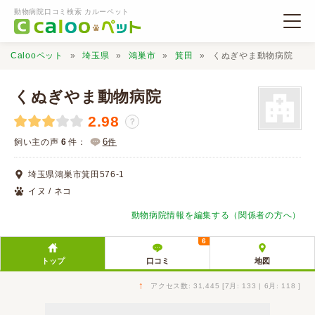
動物病院口コミ検索 カルーペット
Calooペット
埼玉県
鴻巣市
箕田
くぬぎやま動物病院
くぬぎやま動物病院
2.98
？
動物病院検索
6
飼い主の声
6
件：
件
埼玉県鴻巣市箕田576-1
口コミ検索
イヌ / ネコ
動物病院情報を編集する（関係者の方へ）
Calooペットとは？
6
トップ
口コミ
地図
口コミ投稿
↑
アクセス数: 31,445 [7月: 133 | 6月: 118 ]