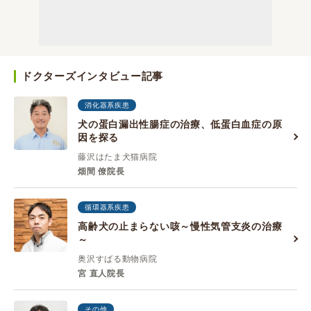
ドクターズインタビュー記事
消化器系疾患
犬の蛋白漏出性腸症の治療、低蛋白血症の原
因を探る
藤沢はたま犬猫病院
畑間 僚院長
循環器系疾患
高齢犬の止まらない咳～慢性気管支炎の治療
～
奥沢すばる動物病院
宮 直人院長
その他