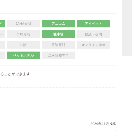
ド
JAHA会員
アニコム
アイペット
ー
予約可能
駐車場
救急・夜間
往診
往診専門
オンライン診療
ペットホテル
二次診療専門
することができます
）
2020年11月投稿