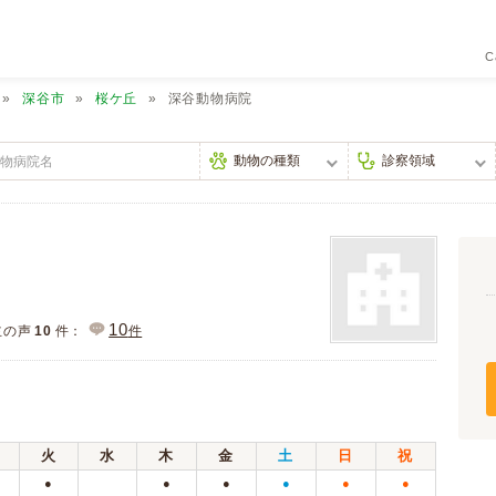
C
深谷市
桜ケ丘
深谷動物病院
10
主の声
10
件：
件
火
水
木
金
土
日
祝
●
●
●
●
●
●