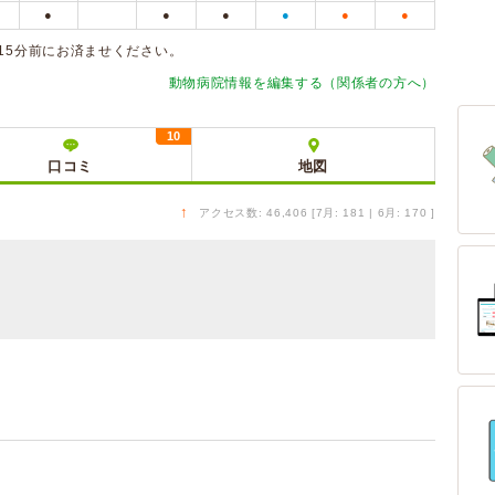
●
●
●
●
●
●
15分前にお済ませください。
動物病院情報を編集する（関係者の方へ）
10
口コミ
地図
↑
アクセス数: 46,406 [7月: 181 | 6月: 170 ]