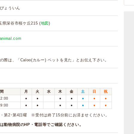
びょういん
 埼玉県深谷市桜ケ丘215 (
地図
)
-animal.com
の際は、「Caloo(カルー) ペットを見た」とお伝え下さい。
間
月
火
水
木
金
土
日
祝
12:00
●
●
●
●
●
●
●
19:00
●
●
●
●
●
●
●
・第2･第4日曜 ※受付は終了15分前にお済ませください。
は動物病院のHP・電話等でご確認ください。