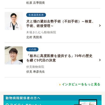
松原 且季院長
生殖器系疾患
犬と猫の避妊去勢手術（不妊手術）～検査、
手術、術後管理～
木場きたむら動物病院
北村 亮院長
その他
「栃木に高度医療を提供する」70年の歴史
を継ぐ3代目の決意
伏見動物病院
伏見 寿彦先生
インタビューをもっと見る