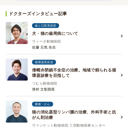
ドクターズインタビュー記事
歯と口腔系疾患
犬・猫の歯周病について
ヴィータ動物病院
佐藤 元気 先生
循環器系疾患
僧帽弁閉鎖不全症の治療。地域で頼られる循
環器診療を目指して
つむら動物病院
津村 ⽂彰院長
腫瘍・がん
猫の消化器型リンパ腫の治療、外科手術と抗
がん剤治療
ヴァンケット動物病院 三宿動物医療センター