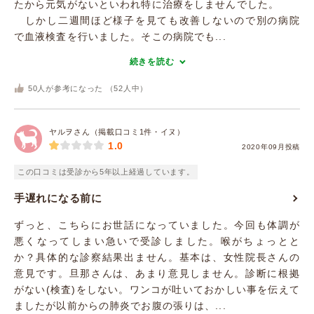
たから元気がないといわれ特に治療をしませんでした。
しかし二週間ほど様子を見ても改善しないので別の病院
で血液検査を行いました。そこの病院でも...
続きを読む
50
人が参考になった （
52
人中）
ヤルヲさん（掲載口コミ1件・イヌ）
1.0
2020年09月投稿
この口コミは受診から5年以上経過しています。
手遅れになる前に
ずっと、こちらにお世話になっていました。今回も体調が
悪くなってしまい急いで受診しました。喉がちょっとと
か？具体的な診察結果出ません。基本は、女性院長さんの
意見です。旦那さんは、あまり意見しません。診断に根拠
がない(検査)をしない。ワンコが吐いておかしい事を伝えて
ましたが以前からの肺炎でお腹の張りは、...