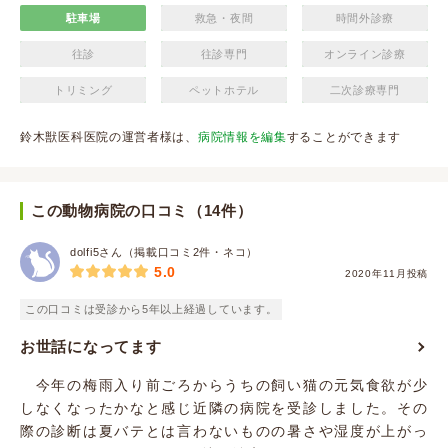
駐車場
救急・夜間
時間外診療
往診
往診専門
オンライン診療
トリミング
ペットホテル
二次診療専門
鈴木獣医科医院の運営者様は、
病院情報を編集
することができます
この動物病院の口コミ（14件）
dolfi5さん（掲載口コミ2件・ネコ）
5.0
2020年11月投稿
この口コミは受診から5年以上経過しています。
お世話になってます
今年の梅雨入り前ごろからうちの飼い猫の元気食欲が少
しなくなったかなと感じ近隣の病院を受診しました。その
際の診断は夏バテとは言わないものの暑さや湿度が上がっ