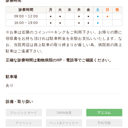
診療時間
診察時間
月
火
水
木
金
土
日
祝
09:00 ~ 12:00
●
●
●
●
●
●
16:00 ~ 19:00
●
●
●
●
●
※お車は近隣のコインパーキングをご利用下さい。お帰りの際に
領収書をお持ち頂ければ駐車料金を全額お支払いいたします。な
お、当院周辺は路上駐車の取り締まりが厳しい為、病院前の路上
駐車はご遠慮下さい。
正確な診療時間は動物病院のHP・電話等でご確認ください。
駐車場
あり
設備・取り扱い
クレジットカード
JAHA会員
アニコム
アイペット
ペット&ファミリー
予約可能