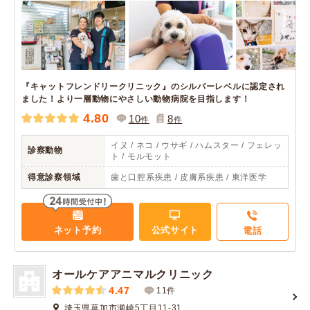
『キャットフレンドリークリニック』のシルバーレベルに認定され
ました！より一層動物にやさしい動物病院を目指します！
4.80
10
8
件
件
イヌ / ネコ / ウサギ / ハムスター / フェレッ
診察動物
ト / モルモット
得意診察領域
歯と口腔系疾患 / 皮膚系疾患 / 東洋医学
ネット予約
公式サイト
電話
オールケアアニマルクリニック
4.47
11件
埼玉県草加市瀬崎5丁目11-31