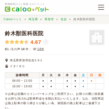
動物病院口コミ検索 カルーペット
Calooペット
埼玉県
草加市
住吉
鈴木獣医科医院
鈴木獣医科医院
4.67
？
動物病院検索
14
飼い主の声
14
件：
件
埼玉県草加市住吉1-3-1
口コミ検索
イヌ / ネコ
診察時間
月
火
水
木
金
土
日
祝
Calooペットとは？
09:00 ~ 12:00
●
●
●
●
●
●
16:00 ~ 19:00
●
●
●
●
●
口コミ投稿
※お車は近隣のコインパーキングをご利用下さい。お帰りの際に領収書
をお持ち頂ければ駐車料金を全額お支払いいたします。なお、当院周辺
は路上駐車の取り締まりが厳しい為、病院前の路上駐車はご遠慮下さ
い。