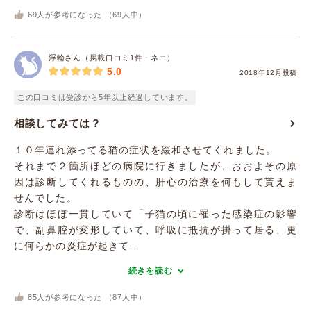
69
人が参考になった （
69
人中）
浮輪さん（掲載口コミ1件・ネコ）
5.0
2018年12月投稿
この口コミは受診から5年以上経過しています。
相談してみては？
１０年連れ添ってる猫の症状を緩和させてくれました。
それまで２箇所ほどの病院に行きましたが、おおよその原
因は診断してくれるものの、肝心の治療を何もして貰えま
せんでした。
診断はほぼ一貫していて「子猫の頃に罹った感染症の影響
で、副鼻腔が変形していて、呼吸に抵抗が掛って居る、更
に何らかの炎症が起きて...
続きを読む
85
人が参考になった （
87
人中）