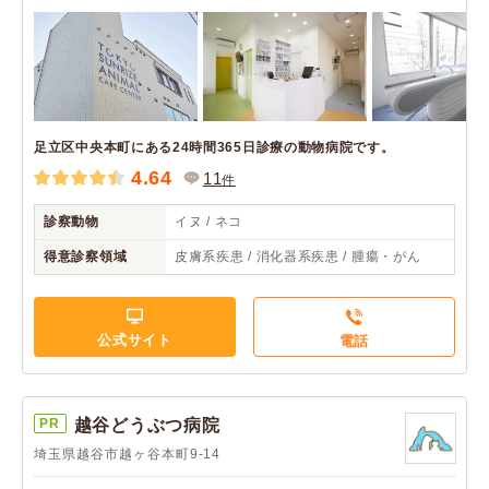
足立区中央本町にある24時間365日診療の動物病院です。
4.64
11
件
診察動物
イヌ / ネコ
得意診察領域
皮膚系疾患 / 消化器系疾患 / 腫瘍・がん
公式サイト
電話
PR
越谷どうぶつ病院
埼玉県越谷市越ヶ谷本町9-14