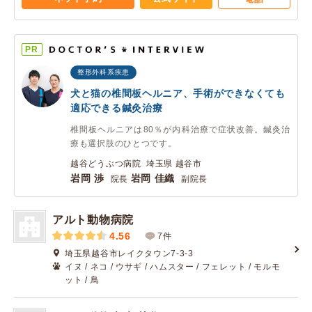
PR
整形外科系疾患
犬と猫の椎間板ヘルニア、手術ができなくても
適応できる鍼灸治療
椎間板ヘルニアは80％が内科治療で症状改善。鍼灸治
療も選択肢のひとつです。
越谷どうぶつ病院 埼玉県 越谷市
岩岡 渉
岩岡 佳織
院長
副院長
アルト動物病院
4.56
7件
埼玉県越谷市レイクタウン7-3-3
イヌ / ネコ / ウサギ / ハムスター / フェレット / モルモ
ット / 鳥