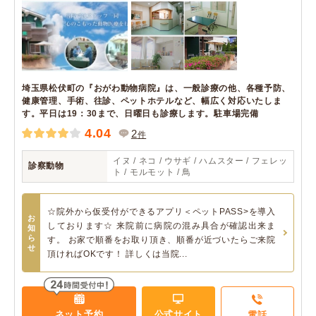
埼玉県松伏町の『おがわ動物病院』は、一般診療の他、各種予防、
健康管理、手術、往診、ペットホテルなど、幅広く対応いたしま
す。平日は19：30まで、日曜日も診療します。駐車場完備
4.04
2
件
イヌ / ネコ / ウサギ / ハムスター / フェレッ
診察動物
ト / モルモット / 鳥
☆院外から仮受付ができるアプリ＜ペットPASS>を導入
お
しております☆ 来院前に病院の混み具合が確認出来ま
知
ら
す。 お家で順番をお取り頂き、順番が近づいたらご来院
せ
頂ければOKです！ 詳しくは当院...
ネット予約
公式サイト
電話