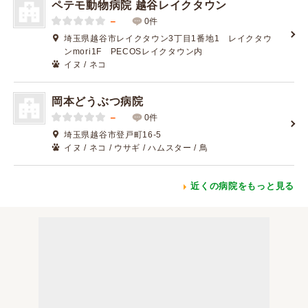
ペテモ動物病院 越谷レイクタウン
－
0件
埼玉県越谷市レイクタウン3丁目1番地1 レイクタウ
ンmori1F PECOSレイクタウン内
イヌ / ネコ
岡本どうぶつ病院
－
0件
埼玉県越谷市登戸町16-5
イヌ / ネコ / ウサギ / ハムスター / 鳥
近くの病院をもっと見る