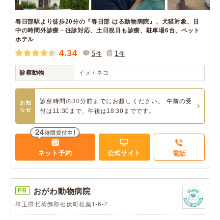
春日部駅より徒歩20分の『春日部 はる動物病院』、犬猫対象、日
中の時間外診療・往診対応、土日祝日も診療、駐車場6台、ペット
ホテル
4.34
5
1
件
件
診察動物
イヌ / ネコ
診察時間の30分前までにお越しください。 午前の受
お知
らせ
付は11:30まで、午後は18:30までです。
ネット予約
公式サイト
電話
PR
おがわ動物病院
埼玉県北葛飾郡松伏町松葉1-6-2