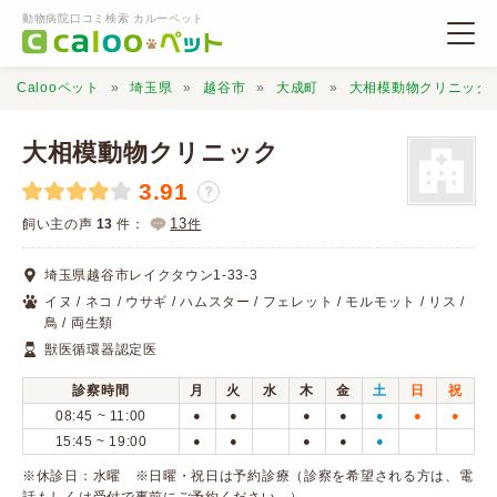
動物病院口コミ検索 カルーペット
Calooペット
埼玉県
越谷市
大成町
大相模動物クリニック
大相模動物クリニック
3.91
？
動物病院検索
13
飼い主の声
13
件：
件
埼玉県越谷市レイクタウン1-33-3
口コミ検索
イヌ / ネコ / ウサギ / ハムスター / フェレット / モルモット / リス /
鳥 / 両生類
獣医循環器認定医
Calooペットとは？
診察時間
月
火
水
木
金
土
日
祝
08:45 ~ 11:00
●
●
●
●
●
●
●
口コミ投稿
15:45 ~ 19:00
●
●
●
●
●
※休診日：水曜 ※日曜・祝日は予約診療（診察を希望される方は、電