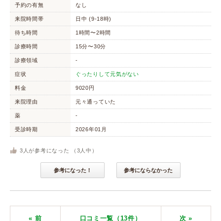
予約の有無
なし
来院時間帯
日中 (9-18時)
待ち時間
1時間〜2時間
診療時間
15分〜30分
診療領域
-
症状
ぐったりして元気がない
料金
9020円
来院理由
元々通っていた
薬
-
受診時期
2026年01月
3
人が参考になった （
3
人中）
参考になった！
参考にならなかった
« 前
口コミ一覧（13件）
次
»