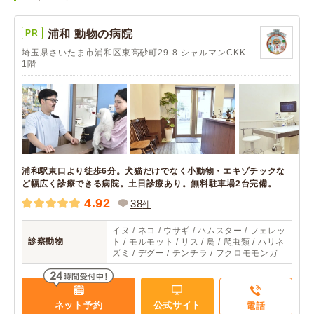
PR
浦和 動物の病院
埼玉県さいたま市浦和区東高砂町29-8 シャルマンCKK
1階
浦和駅東口より徒歩6分。犬猫だけでなく小動物・エキゾチックな
ど幅広く診療できる病院。土日診療あり。無料駐車場2台完備。
4.92
38
件
イヌ / ネコ / ウサギ / ハムスター / フェレッ
診察動物
ト / モルモット / リス / 鳥 / 爬虫類 / ハリネ
ズミ / デグー / チンチラ / フクロモモンガ
ネット予約
公式サイト
電話