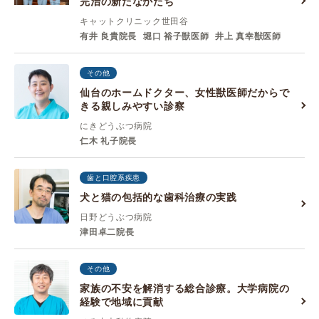
完治の新たなかたち
キャットクリニック世田谷
有井 良貴院長
堀口 裕子獣医師
井上 真幸獣医師
その他
仙台のホームドクター、女性獣医師だからで
きる親しみやすい診察
にきどうぶつ病院
仁木 礼子院長
歯と口腔系疾患
犬と猫の包括的な歯科治療の実践
日野どうぶつ病院
津田卓二院長
その他
家族の不安を解消する総合診療。大学病院の
経験で地域に貢献