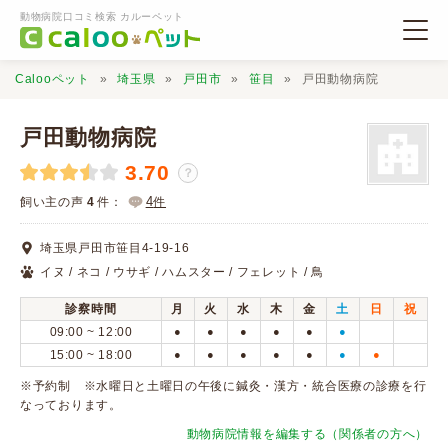
動物病院口コミ検索 カルーペット
Calooペット
埼玉県
戸田市
笹目
戸田動物病院
戸田動物病院
3.70
？
動物病院検索
4
飼い主の声
4
件：
件
埼玉県戸田市笹目4-19-16
口コミ検索
イヌ / ネコ / ウサギ / ハムスター / フェレット / 鳥
診察時間
月
火
水
木
金
土
日
祝
Calooペットとは？
09:00 ~ 12:00
●
●
●
●
●
●
15:00 ~ 18:00
●
●
●
●
●
●
●
口コミ投稿
※予約制 ※水曜日と土曜日の午後に鍼灸・漢方・統合医療の診療を行
なっております。
動物病院情報を編集する（関係者の方へ）