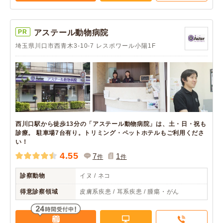
PR
アステール動物病院
埼玉県川口市西青木3-10-7 レスポワール小陽1F
西川口駅から徒歩13分の「アステール動物病院」は、土・日・祝も
診療。 駐車場7台有り。トリミング・ペットホテルもご利用くださ
い！
4.55
7
1
件
件
診察動物
イヌ / ネコ
得意診察領域
皮膚系疾患 / 耳系疾患 / 腫瘍・がん