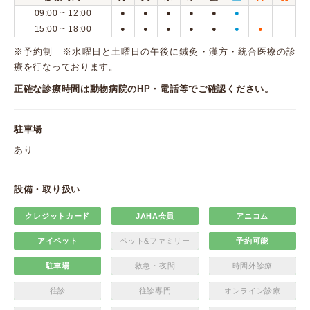
09:00 ~ 12:00
●
●
●
●
●
●
15:00 ~ 18:00
●
●
●
●
●
●
●
※予約制 ※水曜日と土曜日の午後に鍼灸・漢方・統合医療の診
療を行なっております。
正確な診療時間は動物病院のHP・電話等でご確認ください。
駐車場
あり
設備・取り扱い
クレジットカード
JAHA会員
アニコム
アイペット
ペット&ファミリー
予約可能
駐車場
救急・夜間
時間外診療
往診
往診専門
オンライン診療