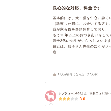
良心的な対応、料金です
基本的には、犬・猫を中心に診て
（診察した際に、お会いする方も
我が家も猫を多頭飼育しており、
もう10年以上のおつきあいをして
親子2代の先生がいらっしゃいま
最近は、息子さん先生のほうがメ
症...
11
人が参考になった （
13
人中）
レプラコーン838さん（掲載口コミ2件
3.0