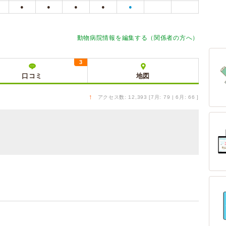
●
●
●
●
●
動物病院情報を編集する（関係者の方へ）
3
口コミ
地図
↑
アクセス数: 12,393 [7月: 79 | 6月: 66 ]