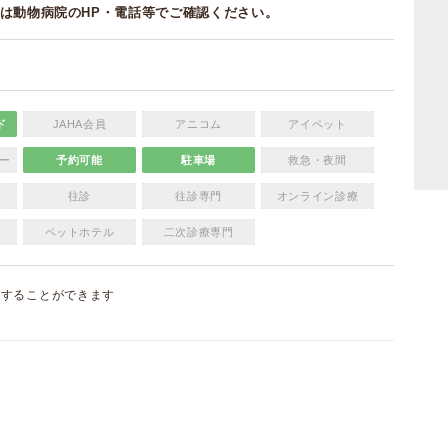
は動物病院のHP・電話等でご確認ください。
ド
JAHA会員
アニコム
アイペット
ー
予約可能
駐車場
救急・夜間
往診
往診専門
オンライン診療
ペットホテル
二次診療専門
集
することができます
）