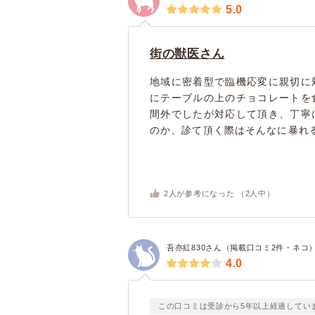
5.0
街の獣医さん
地域に密着型で臨機応変に親切に
にテーブルの上のチョコレートを
間外でしたが対応して頂き、丁寧
のか、診て頂く際はそんなに暴れる
2
人が参考になった （
2
人中）
吾亦紅830さん（掲載口コミ2件・ネコ
4.0
この口コミは受診から5年以上経過してい