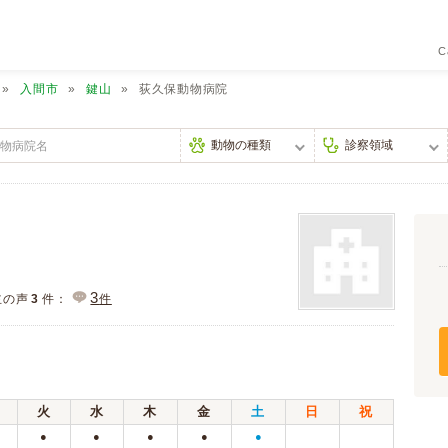
C
入間市
鍵山
荻久保動物病院
3
主の声
3
件：
件
火
水
木
金
土
日
祝
●
●
●
●
●