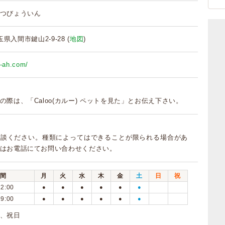
つびょういん
埼玉県入間市鍵山2-9-28 (
地図
)
o-ah.com/
の際は、「Caloo(カルー) ペットを見た」とお伝え下さい。
相談ください。種類によってはできることが限られる場合があ
はお電話にてお問い合わせください。
間
月
火
水
木
金
土
日
祝
12:00
●
●
●
●
●
●
19:00
●
●
●
●
●
●
、祝日