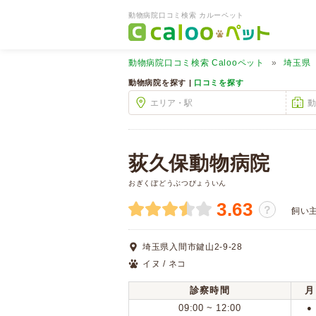
動物病院口コミ検索 カルーペット
動物病院口コミ検索
Calooペット
埼玉県
動物病院を探す |
口コミを探す
荻久保動物病院
おぎくぼどうぶつびょういん
3.63
？
飼い
埼玉県入間市鍵山2-9-28
イヌ / ネコ
診察時間
月
09:00 ~ 12:00
●