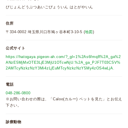
ぴじょんどうぶつあいごびょういん はとがやいん
住所
〒334-0002 埼玉県川口市鳩ヶ谷本町3-10-5 (
地図
)
公式サイト
https://hatogaya.pigeon-ah.com/?_gl=1%2As6fmq8%2A_ga%2
ANzE5MjMxOTE3LjE3MjU1OTcwNjU.%2A_ga_PJF7T03CSV%
2AMTcyNzkzNzY3Mi4zLjEuMTcyNzkzNzY5My4zOS4wLjA.
電話
048-286-0800
※お問い合わせの際は、「Caloo(カルー) ペットを見た」とお伝え
下さい。
診療動物