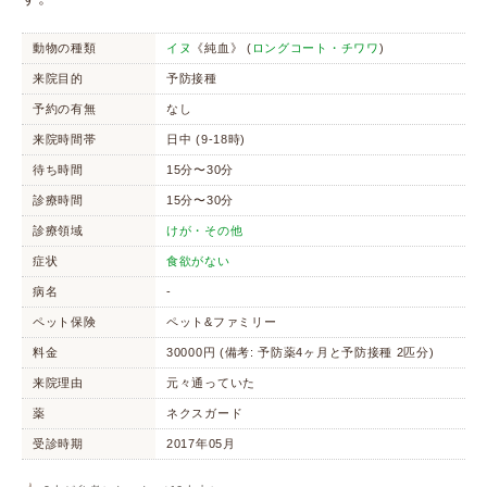
動物の種類
イヌ
《純血》 (
ロングコート・チワワ
)
来院目的
予防接種
予約の有無
なし
来院時間帯
日中 (9-18時)
待ち時間
15分〜30分
診療時間
15分〜30分
診療領域
けが・その他
症状
食欲がない
病名
-
ペット保険
ペット&ファミリー
料金
30000円 (備考: 予防薬4ヶ月と予防接種 2匹分)
来院理由
元々通っていた
薬
ネクスガード
受診時期
2017年05月