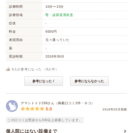
診療時間
10分〜15分
診療領域
腎・泌尿器系疾患
症状
-
料金
6000円
来院理由
元々通っていた
薬
-
受診時期
2018年09月
6
人が参考になった （
9
人中）
参考になった！
参考にならなかった
デマントイド298さん（掲載口コミ3件・ネコ）
5.0
2018年03月投稿
この口コミは受診から5年以上経過しています。
個人院にはない設備まで