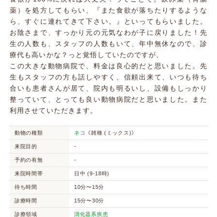
薬）を処方してもらい、『また食欲が落ちたりするような
ら、すぐに連れてきて下さい。』といってもらいました。
お陰さまで、すっかり元の元気なわが子に戻りました！先
生の人数も、スタッフの人数もいて、年中無休なので、診
療代も高いかな？っと覚悟していたのですが、
この大きな動物病院で、料金は良心的だと思いました。先
生もスタッフの方も話しやすく、信頼出来て、いつも待ち
合いも患者さんが居て、院内も明るいし、設備もしっかり
整っていて、とっても良い動物病院だと思いました。また
利用させていただきます。
動物の種類
ネコ
《雑種 (ミックス)》
来院目的
-
予約の有無
-
来院時間帯
日中 (9-18時)
待ち時間
10分〜15分
診療時間
15分〜30分
診療領域
消化器系疾患