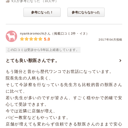
9
人が参考になった （
10
人中）
参考になった！
参考にならなかった
nyankoromochiさん（掲載口コミ2件・イヌ）
5.0
2017年04月投稿
この口コミは受診から5年以上経過しています。
とても良い獣医さんです。
もう随分と昔から歴代ワンコでお世話になっています。
院長先生の人柄も良く、
そして今診察を行なっている先生方も比較的昔の獣医さん
に比べて、
若い先生が多いのですが皆さん、すごく穏やかで的確で安
心して受診できます。
今では近隣に店舗が増え、
パピー教室などもやっています。
店舗が増えても変わらず信頼できる獣医さんのままで安心