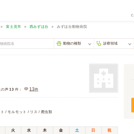
C
富士見市
西みずほ台
みずほ台動物病院
13
主の声
13
件：
件
ト / モルモット / リス / 爬虫類
火
水
木
金
土
日
祝