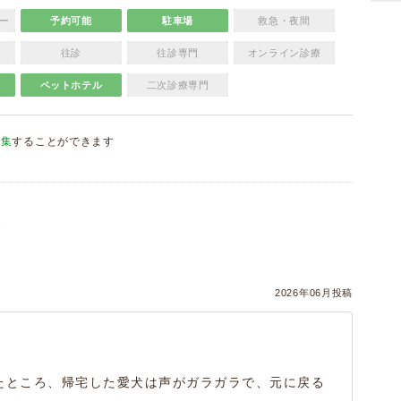
ー
予約可能
駐車場
救急・夜間
往診
往診専門
オンライン診療
ペットホテル
二次診療専門
編集
することができます
）
2026年06月投稿
たところ、帰宅した愛犬は声がガラガラで、元に戻る