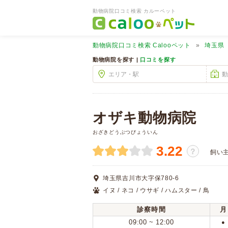
動物病院口コミ検索 カルーペット
動物病院口コミ検索
Calooペット
埼玉県
動物病院を探す |
口コミを探す
オザキ動物病院
おざきどうぶつびょういん
3.22
？
飼い
埼玉県吉川市大字保780-6
イヌ / ネコ / ウサギ / ハムスター / 鳥
診察時間
月
09:00 ~ 12:00
●