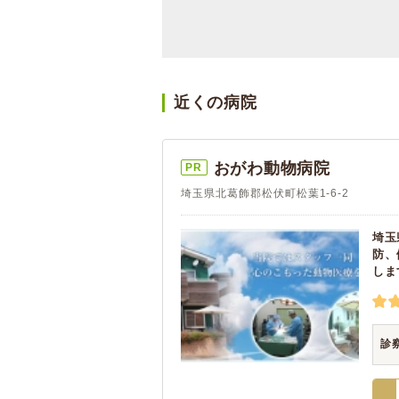
近くの病院
おがわ動物病院
PR
埼玉県北葛飾郡松伏町松葉1-6-2
埼玉
防、
しま
診