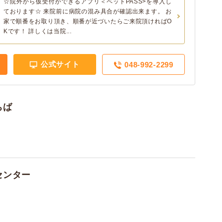
☆院外から仮受付ができるアプリ＜ペットPASS>を導入し
ております☆ 来院前に病院の混み具合が確認出来ます。 お
家で順番をお取り頂き、順番が近づいたらご来院頂ければO
Kです！ 詳しくは当院...
公式サイト
048-992-2299
ちば
センター