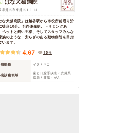
はな犬猫病院
R
玉県越谷市東越谷1-1-14
はな犬猫病院」は越谷駅から市役所前通り沿
に徒歩10分。予約優先制、トリミングあ
。ペットと飼い主様、そしてスタッフみんな
家族のような、安らぎのある動物病院を目指
ています。
4.67
18
件
診察動物
イヌ / ネコ
歯と口腔系疾患 / 皮膚系
得意診察領域
疾患 / 腫瘍・がん