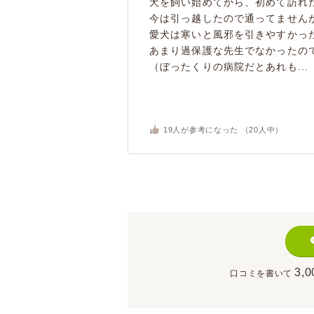
犬を飼い始めてから、初めて訪れ
今は引っ越したので通ってません
愛犬は寒いと風邪を引きやすかっ
あまり過保護な先生でなかったの
（ぼったくりの病院だとあれも...
19
人が参考になった （
20
人中）
3,0
口コミを書いて