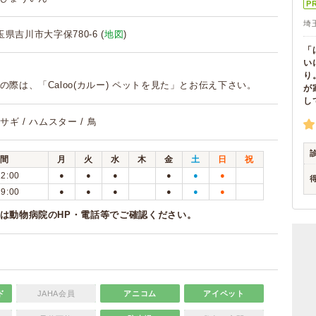
P
埼
埼玉県吉川市大字保780-6 (
地図
)
「
い
り
の際は、「Caloo(カルー) ペットを見た」とお伝え下さい。
が
し
ウサギ / ハムスター / 鳥
間
月
火
水
木
金
土
日
祝
12:00
●
●
●
●
●
●
19:00
●
●
●
●
●
●
は動物病院のHP・電話等でご確認ください。
ド
JAHA会員
アニコム
アイペット