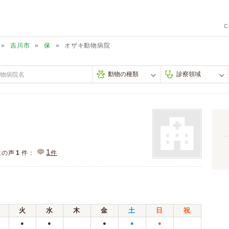
C
吉川市
保
オザキ動物病院
1
主の声
1
件：
件
火
水
木
金
土
日
祝
●
●
●
●
●