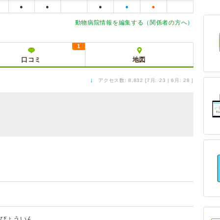
●
●
●
●
●
動物病院情報を編集する（関係者の方へ）
1
口コミ
地図
↓
アクセス数: 8,832 [7月: 23 | 6月: 28 ]
びょういん