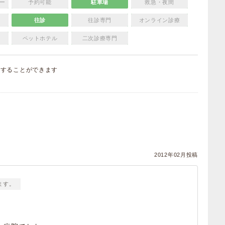
ー
予約可能
駐車場
救急・夜間
往診
往診専門
オンライン診療
ペットホテル
二次診療専門
集
することができます
）
2012年02月投稿
ます。