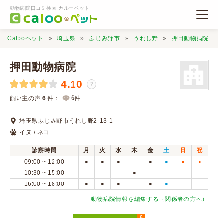
動物病院口コミ検索 カルーペット
Calooペット
埼玉県
ふじみ野市
うれし野
押田動物病院
押田動物病院
4.10
？
動物病院検索
6
飼い主の声
6
件：
件
埼玉県ふじみ野市うれし野2-13-1
口コミ検索
イヌ / ネコ
診察時間
月
火
水
木
金
土
日
祝
Calooペットとは？
09:00 ~ 12:00
●
●
●
●
●
●
●
10:30 ~ 15:00
●
16:00 ~ 18:00
●
●
●
●
●
口コミ投稿
動物病院情報を編集する（関係者の方へ）
6