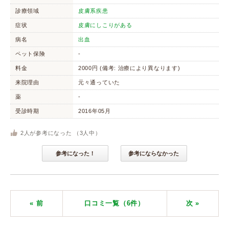
診療領域
皮膚系疾患
症状
皮膚にしこりがある
病名
出血
ペット保険
-
料金
2000円 (備考: 治療により異なります)
来院理由
元々通っていた
薬
-
受診時期
2016年05月
2
人が参考になった （
3
人中）
参考になった！
参考にならなかった
« 前
口コミ一覧（6件）
次
»