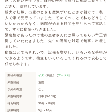
感じの良い先生です。ほかの先生も熱心に相談に乗ってく
ださり、信頼しています。
親犬が妊娠、出産のときも産気ずいたときが朝方で、私一
人で家で見守っていました。初めてのことで私もどうして
いいかわからなく、病院が始まる時間を見計らって電話し
て、すぐに病院へ行きました。
緊急性があったので他の患者さんには帰ってもらい帝王切
開していただきました。先生の迅速な対応で無事に出産し
ました。
病院はとてもきれいで、設備も増やし、いろいろな手術が
できるようです。検査もいろいろしてくれるので安心して
任せられます。
動物の種類
イヌ
《純血》 (
プードル
)
来院目的
通院
予約の有無
なし
来院時間帯
日中 (9-18時)
待ち時間
30分〜1時間
診療時間
5分〜10分