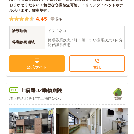
おまかせください！精密な心臓検査可能。トリミング・ペットホテ
ル承ります。駐車場有。
4.45
6
件
診察動物
イヌ / ネコ
循環器系疾患 / 肝・胆・すい臓系疾患 / 内分
得意診察領域
泌代謝系疾患
公式サイト
電話
PR
上福岡OZ動物病院
埼玉県ふじみ野市上福岡5-1-8