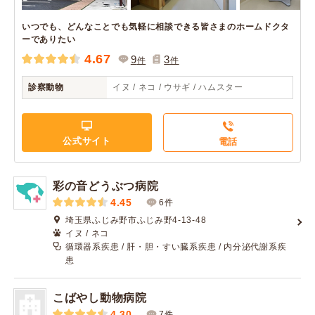
いつでも、どんなことでも気軽に相談できる皆さまのホームドクタ
ーでありたい
4.67
9
3
件
件
診察動物
イヌ / ネコ / ウサギ / ハムスター
公式サイト
電話
彩の音どうぶつ病院
4.45
6件
埼玉県ふじみ野市ふじみ野4-13-48
イヌ / ネコ
循環器系疾患 / 肝・胆・すい臓系疾患 / 内分泌代謝系疾
患
こばやし動物病院
4.30
7件