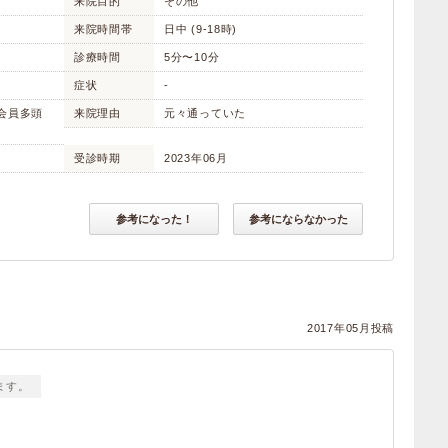
来院目的
その他
来院時間帯
日中 (9-18時)
診療時間
5分〜10分
症状
-
ド会員多頭
来院理由
元々通っていた
受診時期
2023年06月
参考になった！
参考にならなかった
2017年05月投稿
ます。