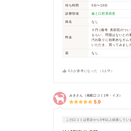
待ち時間
5分〜10分
診療領域
歯と口腔系疾患
病名
なし
０円 (備考: 美容院のつ
もらい、問題はないとの
料金
汚れ取りに効果的なガム
いただき、買ってみました
薬
なし
0
人が参考になった （
1
人中）
みきさん（掲載口コミ1件・イヌ）
5.0
この口コミは受診から5年以上経過してい