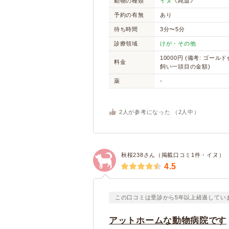
動物の種類
イヌ
《純血》
予約の有無
あり
待ち時間
3分〜5分
診療領域
けが・その他
10000円 (備考: ゴール
料金
飼い一頭目の金額)
薬
-
2
人が参考になった （
2
人中）
秋桜238さん（掲載口コミ1件・イヌ）
4.5
この口コミは受診から5年以上経過してい
アットホームな動物病院です