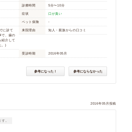
診療時間
5分〜10分
症状
口が臭い
ペット保険
-
いでに診て
来院理由
知人・親族からの口コミ
事で、歯の
を紹介して
。)
受診時期
2016年05月
参考になった！
参考にならなかった
2016年05月投稿
ます。