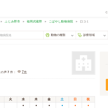
C
ふじみ野市
福岡武蔵野
こばやし動物病院
口コミ
7
主の声
7
件：
件
火
水
木
金
土
日
祝
●
●
●
●
●
●