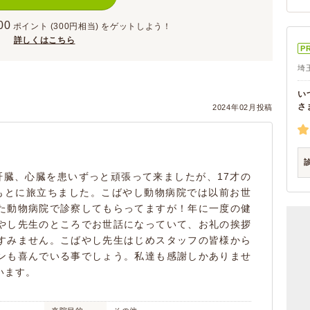
00
ポイント
(300円相当)
をゲットしよう！
詳しくはこちら
P
埼
い
さ
2024年02月投稿
肝臓、心臓を患いずっと頑張って来ましたが、17才の
もとに旅立ちました。こばやし動物病院では以前お世
た動物病院で診察してもらってますが！年に一度の健
やし先生のところでお世話になっていて、お礼の挨拶
すみません。こばやし先生はじめスタッフの皆様から
ンも喜んでいる事でしょう。私達も感謝しかありませ
います。