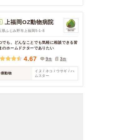
上福岡OZ動物病院
R
玉県ふじみ野市上福岡5-1-8
つでも、どんなことでも気軽に相談できる皆
まのホームドクターでありたい
4.67
9
3
件
件
イヌ / ネコ / ウサギ / ハ
診察動物
ムスター