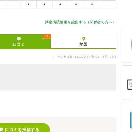
●
●
●
●
●
動物病院情報を編集する（関係者の方へ）
7
口コミ
地図
↑
アクセス数: 15,132 [7月: 95 | 6月: 79 ]
）
口コミを投稿する