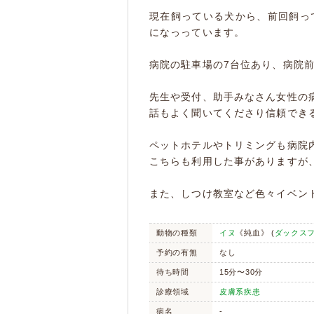
現在飼っている犬から、前回飼っ
になっっています。
病院の駐車場の7台位あり、病院
先生や受付、助手みなさん女性の
話もよく聞いてくださり信頼でき
ペットホテルやトリミングも病院
こちらも利用した事がありますが
また、しつけ教室など色々イベン
動物の種類
イヌ
《純血》 (
ダックス
予約の有無
なし
待ち時間
15分〜30分
診療領域
皮膚系疾患
病名
-