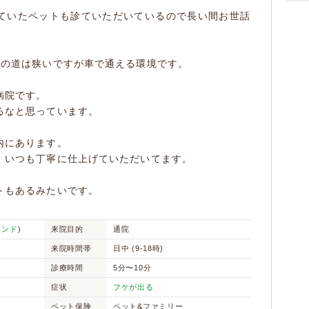
ていたペットも診ていただいているので長い間お世話
前の道は狭いですが車で通える環境です。
病院です。
るなと思っています。
内にあります。
、いつも丁寧に仕上げていただいてます。
トもあるみたいです。
フンド
)
来院目的
通院
来院時間帯
日中 (9-18時)
診療時間
5分〜10分
症状
フケが出る
ペット保険
ペット&ファミリー