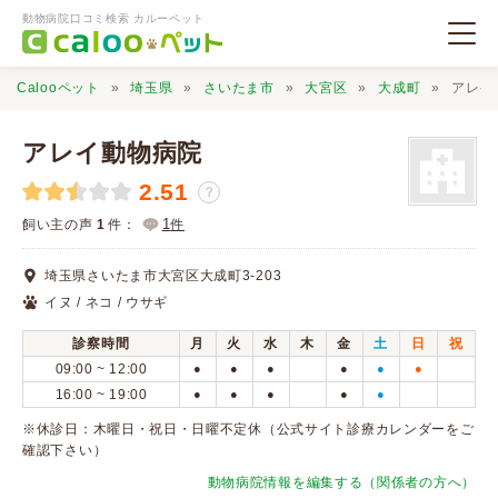
動物病院口コミ検索 カルーペット
Calooペット
埼玉県
さいたま市
大宮区
大成町
アレイ
アレイ動物病院
2.51
？
動物病院検索
1
飼い主の声
1
件：
件
埼玉県さいたま市大宮区大成町3-203
口コミ検索
イヌ / ネコ / ウサギ
診察時間
月
火
水
木
金
土
日
祝
Calooペットとは？
09:00 ~ 12:00
●
●
●
●
●
●
16:00 ~ 19:00
●
●
●
●
●
口コミ投稿
※休診日：木曜日・祝日・日曜不定休（公式サイト診療カレンダーをご
確認下さい）
動物病院情報を編集する（関係者の方へ）