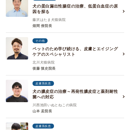
犬の蛋白漏出性腸症の治療、低蛋白血症の原
因を探る
藤沢はたま犬猫病院
畑間 僚院長
その他
ペットのため学び続ける、皮膚とエイジング
ケアのスペシャリスト
北川犬猫病院
後藤 慎史院長
皮膚系疾患
犬の膿皮症の治療～再発性膿皮症と薬剤耐性
菌への対応
川西池田いぬとねこの病院
山本 孟院長
皮膚系疾患