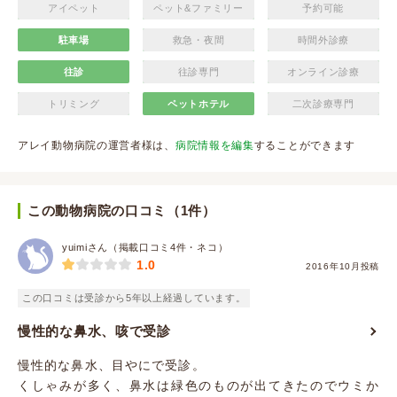
アイペット
ペット&ファミリー
予約可能
駐車場
救急・夜間
時間外診療
往診
往診専門
オンライン診療
トリミング
ペットホテル
二次診療専門
アレイ動物病院の運営者様は、
病院情報を編集
することができます
この動物病院の口コミ（1件）
yuimiさん（掲載口コミ4件・ネコ）
1.0
2016年10月投稿
この口コミは受診から5年以上経過しています。
慢性的な鼻水、咳で受診
慢性的な鼻水、目やにで受診。
くしゃみが多く、鼻水は緑色のものが出てきたのでウミか