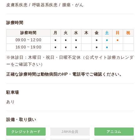
皮膚系疾患 / 呼吸器系疾患 / 腫瘍・がん
診療時間
診察時間
月
火
水
木
金
土
日
祝
09:00 ~ 12:00
●
●
●
●
●
●
16:00 ~ 19:00
●
●
●
●
●
※休診日：木曜日・祝日・日曜不定休（公式サイト診療カレンダ
ーをご確認下さい）
正確な診療時間は動物病院のHP・電話等でご確認ください。
駐車場
あり
設備・取り扱い
クレジットカード
JAHA会員
アニコム