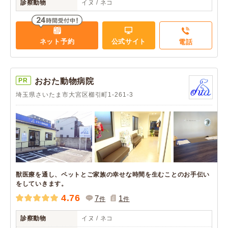
診察動物
イヌ / ネコ
ネット予約
公式サイト
電話
PR
おおた動物病院
埼玉県さいたま市大宮区櫛引町1-261-3
獣医療を通し、ペットとご家族の幸せな時間を生むことのお手伝い
をしていきます。
4.76
7
1
件
件
診察動物
イヌ / ネコ