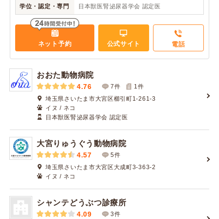
学位・認定・専門
日本獣医腎泌尿器学会 認定医
ネット予約
公式サイト
電話
おおた動物病院
4.76
7件
1
件
埼玉県さいたま市大宮区櫛引町1-261-3
イヌ / ネコ
日本獣医腎泌尿器学会 認定医
大宮りゅうぐう動物病院
4.57
5件
埼玉県さいたま市大宮区大成町3-363-2
イヌ / ネコ
シャンテどうぶつ診療所
4.09
3件