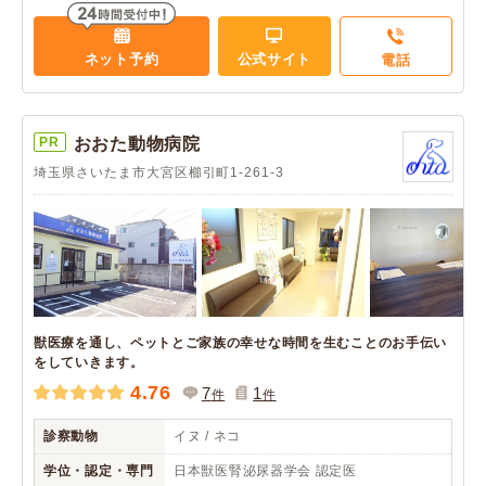
ネット予約
公式サイト
電話
PR
おおた動物病院
埼玉県さいたま市大宮区櫛引町1-261-3
獣医療を通し、ペットとご家族の幸せな時間を生むことのお手伝い
をしていきます。
4.76
7
1
件
件
診察動物
イヌ / ネコ
学位・認定・専門
日本獣医腎泌尿器学会 認定医