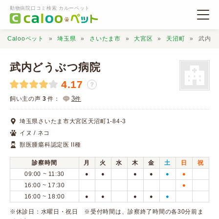
動物病院口コミ検索 カルーペット
Calooペット
埼玉県
さいたま市
大宮区
天沼町
武内ど
武内どうぶつ病院
4.17
？
動物病院検索
3
飼い主の声
3
件：
件
埼玉県さいたま市大宮区天沼町1-84-3
口コミ検索
イヌ / ネコ
獣医腫瘍科認定医 II種
Calooペットとは？
診察時間
月
火
水
木
金
土
日
祝
09:00 ~ 11:30
●
●
●
●
●
●
口コミ投稿
16:00 ~ 17:30
●
16:00 ~ 18:00
●
●
●
●
●
※休診日：水曜日・祝日 ※受付時間は、診察終了時間の各30分前ま