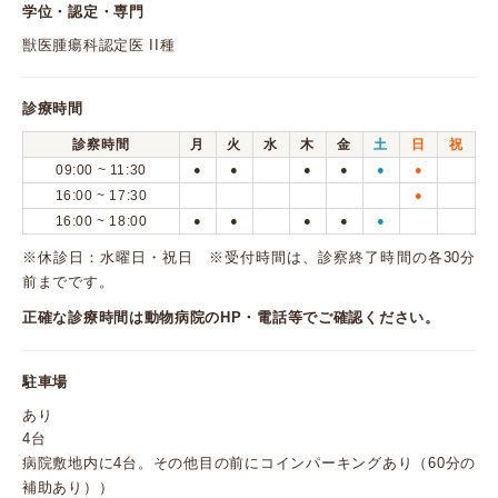
学位・認定・専門
獣医腫瘍科認定医 II種
診療時間
診察時間
月
火
水
木
金
土
日
祝
09:00 ~ 11:30
●
●
●
●
●
●
16:00 ~ 17:30
●
16:00 ~ 18:00
●
●
●
●
●
※休診日：水曜日・祝日 ※受付時間は、診察終了時間の各30分
前までです。
正確な診療時間は動物病院のHP・電話等でご確認ください。
駐車場
あり
4台
病院敷地内に4台。その他目の前にコインパーキングあり（60分の
補助あり））