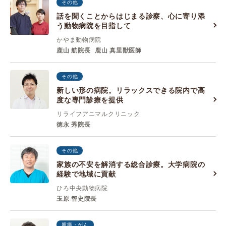
その他
話を聞くことからはじまる診察、心に寄り添
う動物病院を目指して
かやま動物病院
鹿山 航院長
鹿山 真里獣医師
その他
新しい形の病院。リラックスできる院内で高
度な専門診療を提供
リライフアニマルクリニック
徳永 秀院長
その他
家族の不安を解消する総合診療。大学病院の
経験で地域に貢献
ひろ中央動物病院
玉原 智史院長
腫瘍・がん