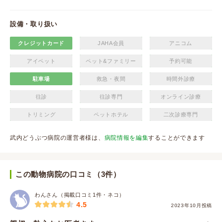
設備・取り扱い
クレジットカード
JAHA会員
アニコム
アイペット
ペット&ファミリー
予約可能
駐車場
救急・夜間
時間外診療
往診
往診専門
オンライン診療
トリミング
ペットホテル
二次診療専門
武内どうぶつ病院の運営者様は、
病院情報を編集
することができます
この動物病院の口コミ（3件）
わんさん（掲載口コミ1件・ネコ）
4.5
2023年10月投稿