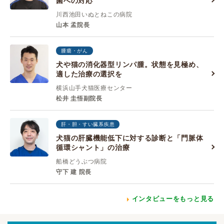
菌への対応
川西池田いぬとねこの病院
山本 孟院長
腫瘍・がん
犬や猫の消化器型リンパ腫。状態を見極め、
適した治療の選択を
横浜山手犬猫医療センター
松井 圭悟副院長
肝・胆・すい臓系疾患
犬猫の肝臓機能低下に対する診断と「門脈体
循環シャント」の治療
船橋どうぶつ病院
守下 建 院長
インタビューをもっと見る