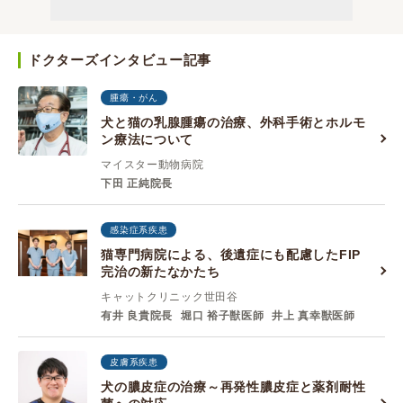
ドクターズインタビュー記事
腫瘍・がん
犬と猫の乳腺腫瘍の治療、外科手術とホルモ
ン療法について
マイスター動物病院
下田 正純院長
感染症系疾患
猫専門病院による、後遺症にも配慮したFIP
完治の新たなかたち
キャットクリニック世田谷
有井 良貴院長
堀口 裕子獣医師
井上 真幸獣医師
皮膚系疾患
犬の膿皮症の治療～再発性膿皮症と薬剤耐性