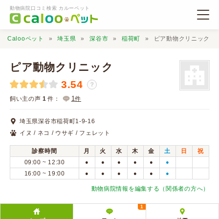
動物病院口コミ検索 カルーペット
Calooペット
埼玉県
深谷市
稲荷町
ピア動物クリニック
ピア動物クリニック
3.54
？
動物病院検索
1
飼い主の声
1
件：
件
埼玉県深谷市稲荷町1-9-16
口コミ検索
イヌ / ネコ / ウサギ / フェレット
診察時間
月
火
水
木
金
土
日
祝
Calooペットとは？
09:00 ~ 12:30
●
●
●
●
●
●
16:00 ~ 19:00
●
●
●
●
●
●
口コミ投稿
動物病院情報を編集する（関係者の方へ）
1