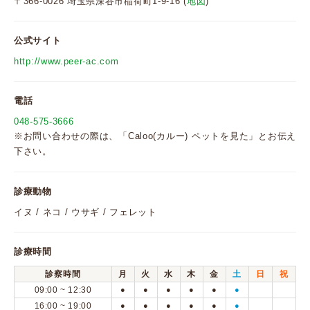
〒366-0026 埼玉県深谷市稲荷町1-9-16 (
地図
)
公式サイト
http://www.peer-ac.com
電話
048-575-3666
※お問い合わせの際は、「Caloo(カルー) ペットを見た」とお伝え
下さい。
診療動物
イヌ / ネコ / ウサギ / フェレット
診療時間
診察時間
月
火
水
木
金
土
日
祝
09:00 ~ 12:30
●
●
●
●
●
●
16:00 ~ 19:00
●
●
●
●
●
●