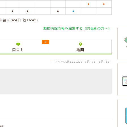
●
●
●
●
●
●
8:45(日･祝16:45）
動物病院情報を編集する（関係者の方へ）
2
口コミ
地図
↑
アクセス数: 11,207 [7月: 71 | 6月: 67 ]