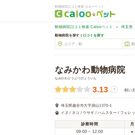
動物病院口コミ検索 カルーペット
動物病院口コミ検索
Calooペット
埼玉県
動物病院を探す |
口コミを探す
なみかわ動物病院
なみかわどうぶつびょういん
3.13
？
飼い
埼玉県越谷市大字袋山1370-1
イヌ / ネコ / ウサギ / ハムスター / フェレ
診察時間
月
09:00 ~ 12:00
●