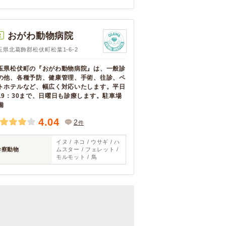
おがわ動物病院
R
玉県北葛飾郡松伏町松葉1-6-2
玉県松伏町の『おがわ動物病院』は、一般診
の他、各種予防、健康管理、手術、往診、ペ
トホテルなど、幅広く対応いたします。平日
19：30まで、日曜日も診療します。駐車場
備
4.04
2
件
イヌ / ネコ / ウサギ / ハ
診察動物
ムスター / フェレット /
モルモット / 鳥