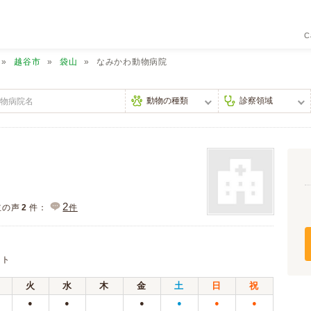
C
越谷市
袋山
なみかわ動物病院
2
主の声
2
件：
件
ット
火
水
木
金
土
日
祝
●
●
●
●
●
●