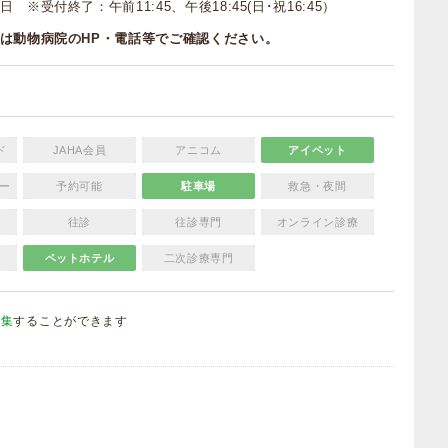
 ※受付終了：午前11:45、午後18:45(日･祝16:45）
は動物病院のHP・電話等でご確認ください。
ド
JAHA会員
アニコム
アイペット
ー
予約可能
駐車場
救急・夜間
往診
往診専門
オンライン診療
ペットホテル
二次診療専門
編集
することができます
）