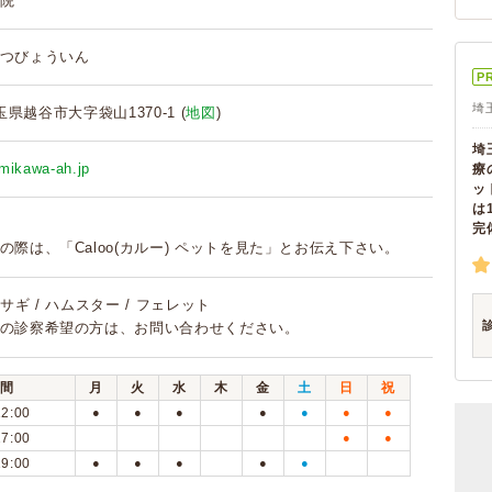
院
つびょういん
P
埼
埼玉県越谷市大字袋山1370-1 (
地図
)
埼
mikawa-ah.jp
療
ッ
は
完
の際は、「Caloo(カルー) ペットを見た」とお伝え下さい。
 ウサギ / ハムスター / フェレット
の診察希望の方は、お問い合わせください。
間
月
火
水
木
金
土
日
祝
12:00
●
●
●
●
●
●
●
17:00
●
●
19:00
●
●
●
●
●