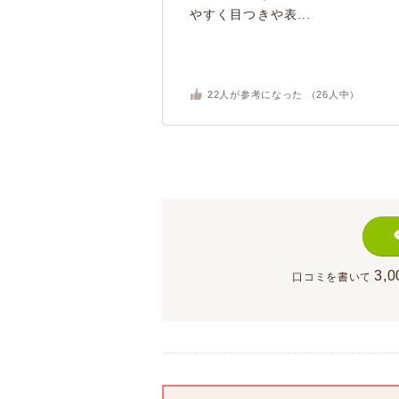
やすく目つきや表...
22
人が参考になった （
26
人中）
3,0
口コミを書いて