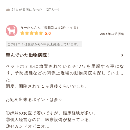
24
人が参考になった （
27
人中）
うーたんさん（掲載口コミ2件・イヌ）
5.0
2015年10月投稿
この口コミは受診から5年以上経過しています。
望んでいた動物病院！
ペットホテルに放置されていたチワワを里親する事にな
り、予防接種などの関係上近場の動物病院を探していまし
た。
調度、開院されて１ヶ月後くらいでした。
お勧め出来るポイントは多々！
①姉妹の女医で若いですが、臨床経験が多い。
②個人経営なのに、医療設備が整っている。
③セカンドオピニオ...