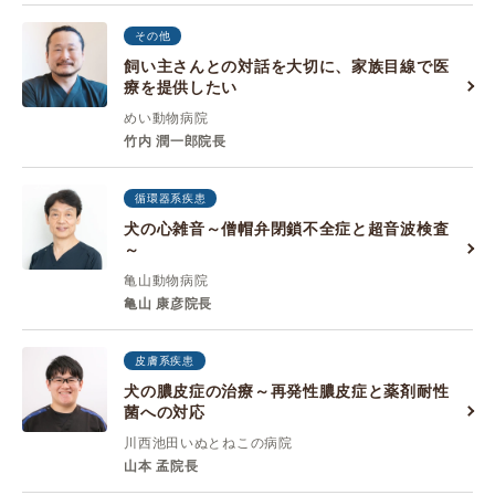
その他
飼い主さんとの対話を大切に、家族目線で医
療を提供したい
めい動物病院
竹内 潤一郎院長
循環器系疾患
犬の心雑音～僧帽弁閉鎖不全症と超音波検査
～
亀山動物病院
亀山 康彦院長
皮膚系疾患
犬の膿皮症の治療～再発性膿皮症と薬剤耐性
菌への対応
川西池田いぬとねこの病院
山本 孟院長