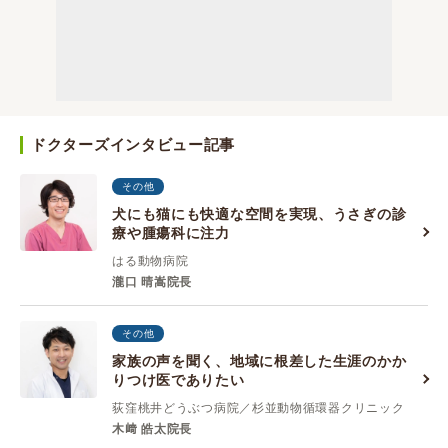
ドクターズインタビュー記事
その他
犬にも猫にも快適な空間を実現、うさぎの診
療や腫瘍科に注力
はる動物病院
瀧口 晴嵩院長
その他
家族の声を聞く、地域に根差した生涯のかか
りつけ医でありたい
荻窪桃井どうぶつ病院／杉並動物循環器クリニック
木﨑 皓太院長