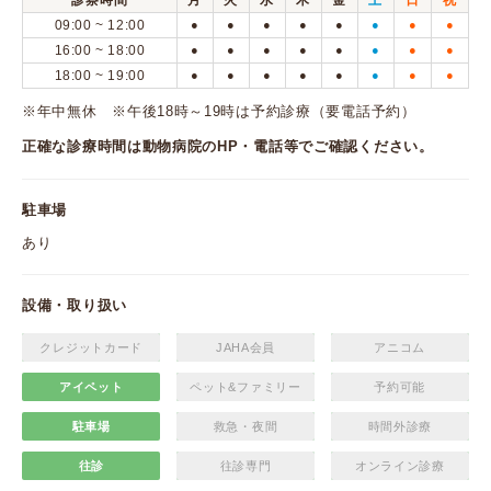
診察時間
月
火
水
木
金
土
日
祝
09:00 ~ 12:00
●
●
●
●
●
●
●
●
16:00 ~ 18:00
●
●
●
●
●
●
●
●
18:00 ~ 19:00
●
●
●
●
●
●
●
●
※年中無休 ※午後18時～19時は予約診療（要電話予約）
正確な診療時間は動物病院のHP・電話等でご確認ください。
駐車場
あり
設備・取り扱い
クレジットカード
JAHA会員
アニコム
アイペット
ペット&ファミリー
予約可能
駐車場
救急・夜間
時間外診療
往診
往診専門
オンライン診療