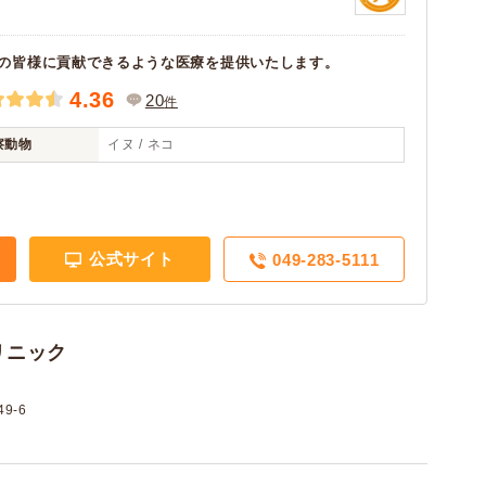
の皆様に貢献できるような医療を提供いたします。
4.36
20
件
察動物
イヌ / ネコ
公式サイト
049-283-5111
リニック
9-6