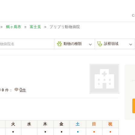
C
鶴ヶ島市
富士見
プリプリ動物病院
0
声
0
件：
件
火
水
木
金
土
日
祝
●
●
●
●
●
●