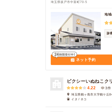
埼玉県坂戸市中富町70-5
地域
診
ネット予約
ピクシーいぬねこク
4.22
3件
埼玉県鶴ヶ島市大字鶴ケ丘84
イヌ / ネコ