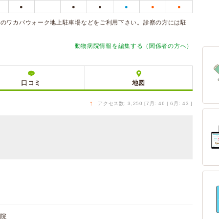
●
●
●
●
●
●
前のワカバウォーク地上駐車場などをご利用下さい。診察の方には駐
動物病院情報を編集する（関係者の方へ）
口コミ
地図
↑
アクセス数: 3,250 [7月: 46 | 6月: 43 ]
院