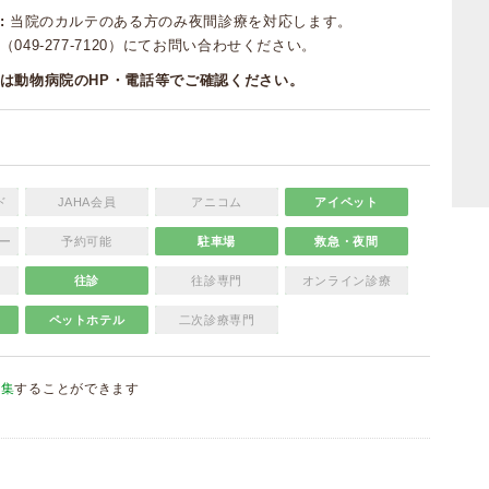
:
当院のカルテのある方のみ夜間診療を対応します。
049-277-7120）にてお問い合わせください。
は動物病院のHP・電話等でご確認ください。
ド
JAHA会員
アニコム
アイペット
ー
予約可能
駐車場
救急・夜間
往診
往診専門
オンライン診療
ペットホテル
二次診療専門
編集
することができます
）