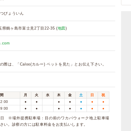
つびょういん
 埼玉県鶴ヶ島市富士見2丁目22-35 (
地図
)
ah.com
の際は、「Caloo(カルー) ペットを見た」とお伝え下さい。
間
月
火
水
木
金
土
日
祝
12:00
●
●
●
●
●
●
●
19:00
●
●
●
●
●
●
●
曜日 ※場外提携駐車場：目の前のワカバウォーク地上駐車場
さい。診察の方には駐車料金をお支払いします。