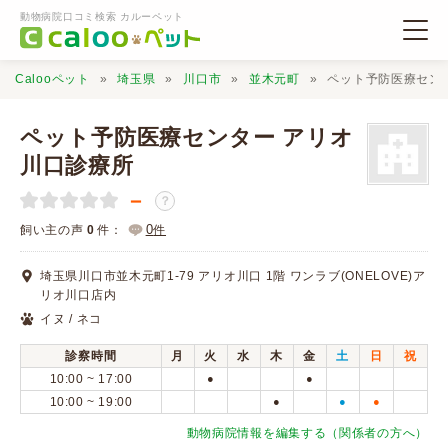
動物病院口コミ検索 カルーペット
Calooペット
埼玉県
川口市
並木元町
ペット予防医療セン
ペット予防医療センター アリオ
川口診療所
－
動物病院検索
？
0
飼い主の声
0
件：
件
口コミ検索
埼玉県川口市並木元町1-79 アリオ川口 1階 ワンラブ(ONELOVE)ア
リオ川口店内
Calooペットとは？
イヌ / ネコ
診察時間
月
火
水
木
金
土
日
祝
口コミ投稿
10:00 ~ 17:00
●
●
10:00 ~ 19:00
●
●
●
動物病院情報を編集する（関係者の方へ）