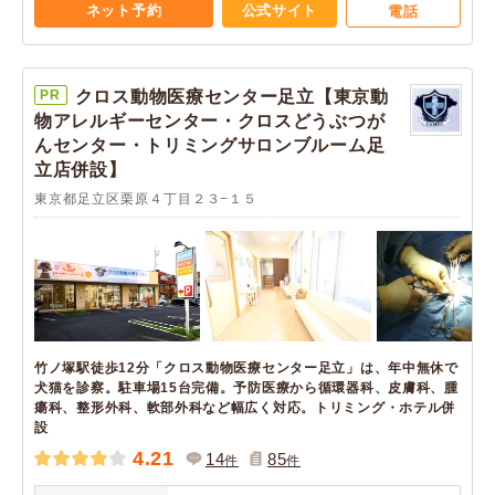
ネット予約
公式サイト
電話
PR
クロス動物医療センター足立【東京動
物アレルギーセンター・クロスどうぶつが
んセンター・トリミングサロンブルーム足
立店併設】
東京都足立区栗原４丁目２３−１５
竹ノ塚駅徒歩12分「クロス動物医療センター足立」は、年中無休で
犬猫を診察。駐車場15台完備。予防医療から循環器科、皮膚科、腫
瘍科、整形外科、軟部外科など幅広く対応。トリミング・ホテル併
設
4.21
14
85
件
件