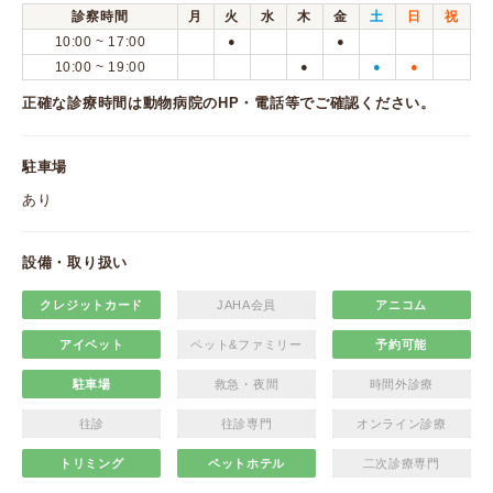
診察時間
月
火
水
木
金
土
日
祝
10:00 ~ 17:00
●
●
10:00 ~ 19:00
●
●
●
正確な診療時間は動物病院のHP・電話等でご確認ください。
駐車場
あり
設備・取り扱い
クレジットカード
JAHA会員
アニコム
アイペット
ペット&ファミリー
予約可能
駐車場
救急・夜間
時間外診療
往診
往診専門
オンライン診療
トリミング
ペットホテル
二次診療専門