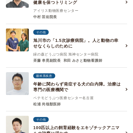
健康を保つトリミング
アイリス動物医療センター
中村 匡佑院長
その他
旭川市の「1.5次診療病院」。人と動物の幸
せなくらしのために
緑の森どうぶつ病院 旭神センター病院
斉藤 孝晃副院長
和田 みさと動物看護師
眼科系疾患
年齢に関わらず発症する犬の白内障。治療は
専門の医療機関で
ペテモどうぶつ医療センター名古屋
松浦 尚哉獣医師
その他
100匹以上の飼育経験をエキゾチックアニマ