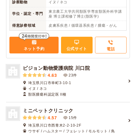
診察動物
イヌ / ネコ
東京農工大学共同獣医学専攻獣医外科学講
学位・認定・専門
座 博士課程修了博士(獣医学)
得意診察領域
皮膚系疾患 / 循環器系疾患 / 腫瘍・がん
ネット予約
公式サイト
電話
ピジョン動物愛護病院 川口院
4.63
23件
埼玉県川口市幸町3-10-1
イヌ / ネコ
獣医腫瘍科認定医 II種
ミニペットクリニック
4.57
15件
埼玉県川口市西青木2-2-10-2F
ウサギ / ハムスター / フェレット / モルモット / 鳥