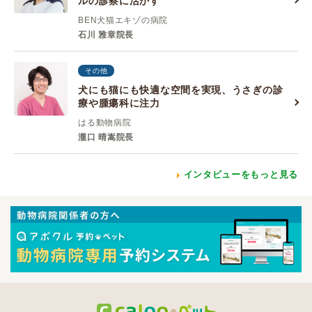
ルの診察に活かす
BEN犬猫エキゾの病院
石川 雅章院長
その他
犬にも猫にも快適な空間を実現、うさぎの診
療や腫瘍科に注力
はる動物病院
瀧口 晴嵩院長
インタビューをもっと見る