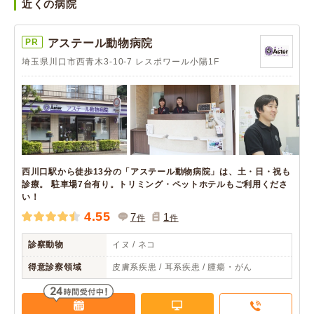
近くの病院
PR
アステール動物病院
埼玉県川口市西青木3-10-7 レスポワール小陽1F
西川口駅から徒歩13分の「アステール動物病院」は、土・日・祝も
診療。 駐車場7台有り。トリミング・ペットホテルもご利用くださ
い！
4.55
7
1
件
件
診察動物
イヌ / ネコ
得意診察領域
皮膚系疾患 / 耳系疾患 / 腫瘍・がん