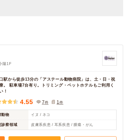
小陽1F
口駅から徒歩13分の「アステール動物病院」は、土・日・祝
療。 駐車場7台有り。トリミング・ペットホテルもご利用く
い！
4.55
7
1
件
件
察動物
イヌ / ネコ
意診察領域
皮膚系疾患 / 耳系疾患 / 腫瘍・がん