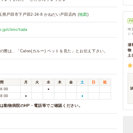
 埼玉県戸田市下戸田2-24-8 かねだい戸田店内 (
地図
)
P
.jp/clinic/toda
埼
シ
浦
物
の際は、「Caloo(カルー) ペットを見た」とお伝え下さい。
土
間
月
火
水
木
金
土
日
祝
16:00
●
18:00
●
●
は動物病院のHP・電話等でご確認ください。