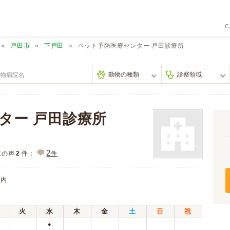
C
戸田市
下戸田
ペット予防医療センター 戸田診療所
ター 戸田診療所
2
主の声
2
件：
件
店内
火
水
木
金
土
日
祝
●