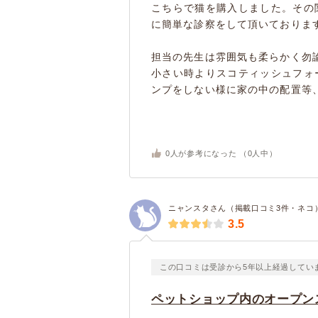
こちらで猫を購入しました。その
に簡単な診察をして頂いておりま
担当の先生は雰囲気も柔らかく勿
小さい時よりスコティッシュフォ
ンプをしない様に家の中の配置等、気
0
人が参考になった （
0
人中）
ニャンスタさん（掲載口コミ3件・ネコ
3.5
この口コミは受診から5年以上経過してい
ペットショップ内のオープン