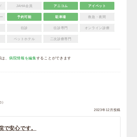
ド
JAHA会員
アニコム
アイペット
ー
予約可能
駐車場
救急・夜間
往診
往診専門
オンライン診療
ペットホテル
二次診療専門
様は、
病院情報を編集
することができます
）
コ）
2023年12月投稿
院で安心です。