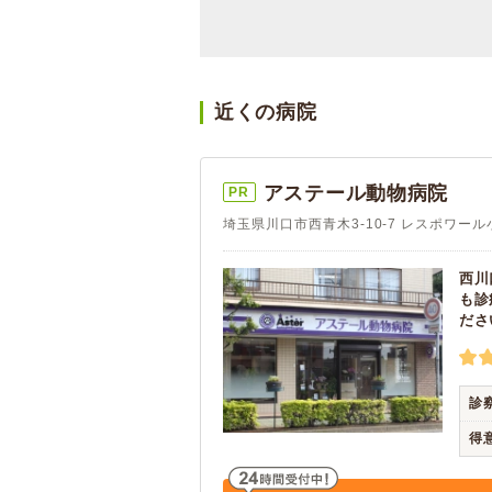
近くの病院
アステール動物病院
PR
埼玉県川口市西青木3-10-7 レスポワール
西川
も診
ださ
診
得