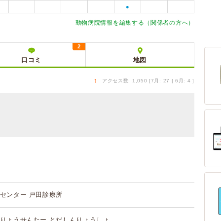
●
動物病院情報を編集する（関係者の方へ）
2
口コミ
地図
↑
アクセス数: 1,050 [7月: 27 | 6月: 4 ]
センター 戸田診療所
りょうせんたー とだしんりょうしょ