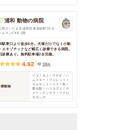
浦和 動物の病院
R
玉県さいたま市浦和区東高砂町29-8
ャルマンCKK 1階
和駅東口より徒歩6分。犬猫だけでなく小動
・エキゾチックなど幅広く診療できる病院。
日診療あり。無料駐車場2台完備。
4.92
38
件
イヌ / ネコ / ウサギ / ハ
ムスター / フェレット /
モルモット / リス / 鳥 /
診察動物
爬虫類 / ハリネズミ / デ
グー / チンチラ / フクロ
モモンガ