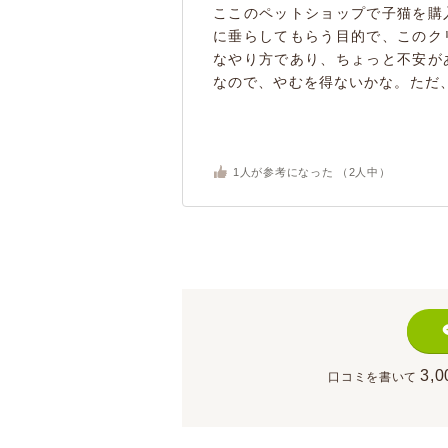
ここのペットショップで子猫を購
に垂らしてもらう目的で、このク
なやり方であり、ちょっと不安が
なので、やむを得ないかな。ただ、
1
人が参考になった （
2
人中）
3,0
口コミを書いて