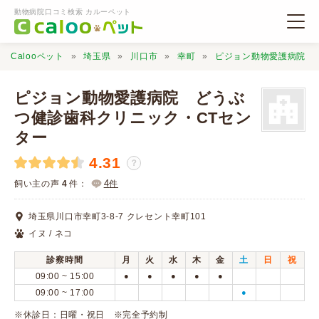
動物病院口コミ検索 カルーペット
Calooペット
埼玉県
川口市
幸町
ピジョン動物愛護病院 
ピジョン動物愛護病院 どうぶ
つ健診歯科クリニック・CTセン
ター
動物病院検索
4.31
？
4
飼い主の声
4
件：
件
口コミ検索
埼玉県川口市幸町3-8-7 クレセント幸町101
Calooペットとは？
イヌ / ネコ
診察時間
月
火
水
木
金
土
日
祝
口コミ投稿
09:00 ~ 15:00
●
●
●
●
●
09:00 ~ 17:00
●
※休診日：日曜・祝日 ※完全予約制