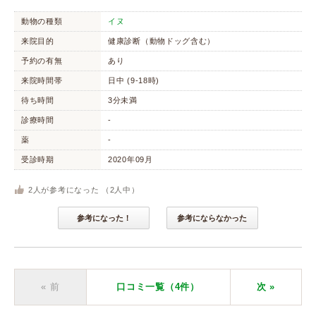
動物の種類
イヌ
来院目的
健康診断（動物ドッグ含む）
予約の有無
あり
来院時間帯
日中 (9-18時)
待ち時間
3分未満
診療時間
-
薬
-
受診時期
2020年09月
2
人が参考になった （
2
人中）
参考になった！
参考にならなかった
« 前
口コミ一覧（4件）
次
»