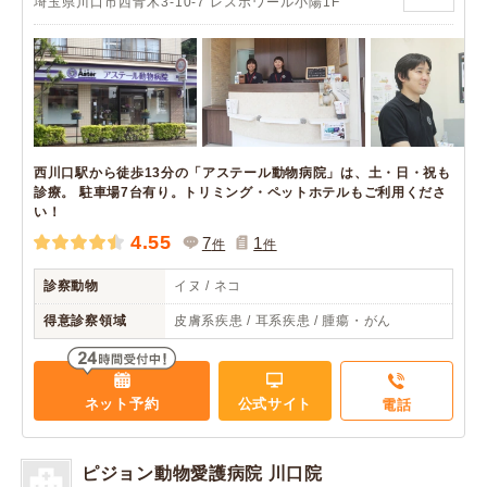
埼玉県川口市西青木3-10-7 レスポワール小陽1F
西川口駅から徒歩13分の「アステール動物病院」は、土・日・祝も
診療。 駐車場7台有り。トリミング・ペットホテルもご利用くださ
い！
4.55
7
1
件
件
診察動物
イヌ / ネコ
得意診察領域
皮膚系疾患 / 耳系疾患 / 腫瘍・がん
ネット予約
公式サイト
電話
ピジョン動物愛護病院 川口院