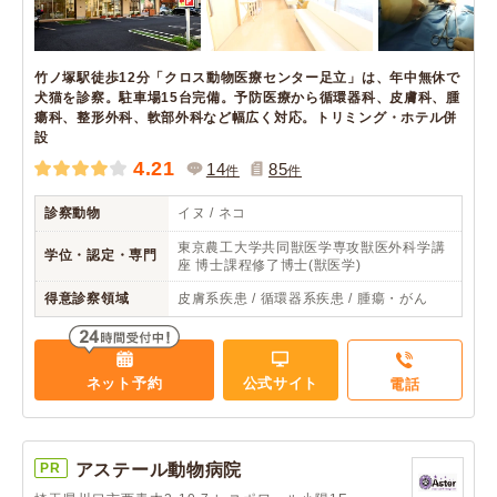
竹ノ塚駅徒歩12分「クロス動物医療センター足立」は、年中無休で
犬猫を診察。駐車場15台完備。予防医療から循環器科、皮膚科、腫
瘍科、整形外科、軟部外科など幅広く対応。トリミング・ホテル併
設
4.21
14
85
件
件
診察動物
イヌ / ネコ
東京農工大学共同獣医学専攻獣医外科学講
学位・認定・専門
座 博士課程修了博士(獣医学)
得意診察領域
皮膚系疾患 / 循環器系疾患 / 腫瘍・がん
ネット予約
公式サイト
電話
PR
アステール動物病院