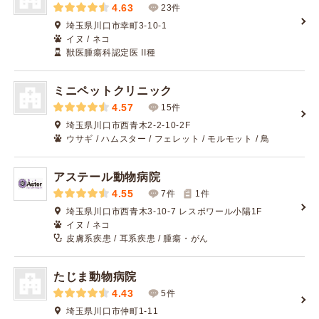
4.63
23件
埼玉県川口市幸町3-10-1
イヌ / ネコ
獣医腫瘍科認定医 II種
ミニペットクリニック
4.57
15件
埼玉県川口市西青木2-2-10-2F
ウサギ / ハムスター / フェレット / モルモット / 鳥
アステール動物病院
4.55
7件
1
件
埼玉県川口市西青木3-10-7 レスポワール小陽1F
イヌ / ネコ
皮膚系疾患 / 耳系疾患 / 腫瘍・がん
たじま動物病院
4.43
5件
埼玉県川口市仲町1-11