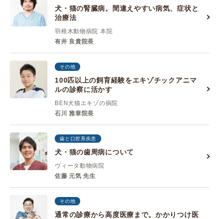
犬・猫の腎臓病。間違えやすい病気、症状と
治療法
羽根木動物病院 本院
有井 良貴院長
その他
100匹以上の飼育経験をエキゾチックアニマ
ルの診察に活かす
BEN犬猫エキゾの病院
石川 雅章院長
歯と口腔系疾患
犬・猫の歯周病について
ヴィータ動物病院
佐藤 元気 先生
その他
通常の診療から高度医療まで。かかりつけ医