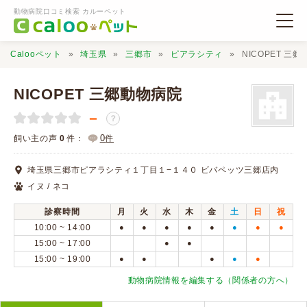
動物病院口コミ検索 カルーペット
Calooペット
埼玉県
三郷市
ピアラシティ
NICOPET 三
NICOPET 三郷動物病院
－
？
動物病院検索
0
飼い主の声
0
件：
件
埼玉県三郷市ピアラシティ１丁目１−１４０ ビバペッツ三郷店内
口コミ検索
イヌ / ネコ
診察時間
月
火
水
木
金
土
日
祝
Calooペットとは？
10:00 ~ 14:00
●
●
●
●
●
●
●
●
15:00 ~ 17:00
●
●
15:00 ~ 19:00
●
●
●
●
●
口コミ投稿
動物病院情報を編集する（関係者の方へ）