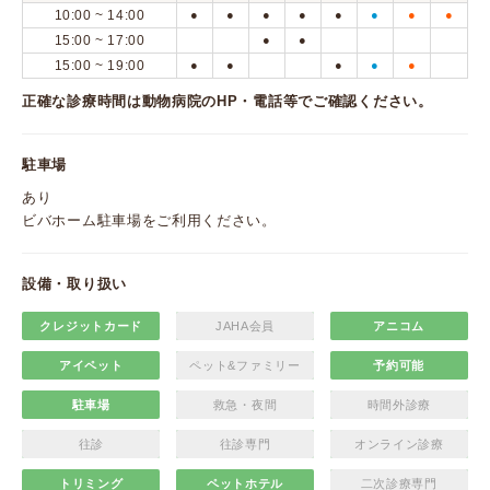
10:00 ~ 14:00
●
●
●
●
●
●
●
●
15:00 ~ 17:00
●
●
15:00 ~ 19:00
●
●
●
●
●
正確な診療時間は動物病院のHP・電話等でご確認ください。
駐車場
あり
ビバホーム駐車場をご利用ください。
設備・取り扱い
クレジットカード
JAHA会員
アニコム
アイペット
ペット&ファミリー
予約可能
駐車場
救急・夜間
時間外診療
往診
往診専門
オンライン診療
トリミング
ペットホテル
二次診療専門