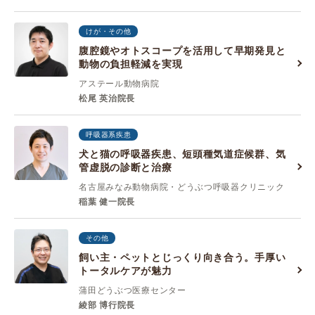
けが・その他
腹腔鏡やオトスコープを活用して早期発見と
動物の負担軽減を実現
アステール動物病院
松尾 英治院長
呼吸器系疾患
犬と猫の呼吸器疾患、短頭種気道症候群、気
管虚脱の診断と治療
名古屋みなみ動物病院・どうぶつ呼吸器クリニック
稲葉 健一院長
その他
飼い主・ペットとじっくり向き合う。手厚い
トータルケアが魅力
蒲田どうぶつ医療センター
綾部 博行院長