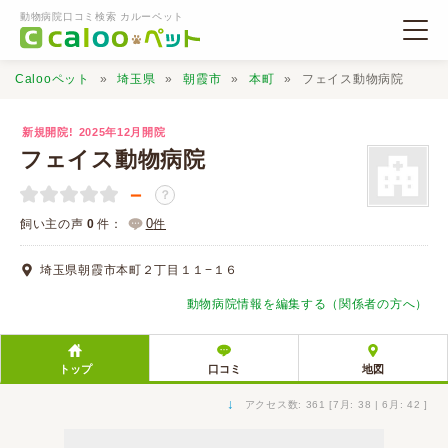
動物病院口コミ検索 カルーペット
Calooペット
埼玉県
朝霞市
本町
フェイス動物病院
新規開院!
2025年12月開院
フェイス動物病院
－
？
動物病院検索
0
飼い主の声
0
件：
件
口コミ検索
埼玉県朝霞市本町２丁目１１−１６
動物病院情報を編集する（関係者の方へ）
Calooペットとは？
トップ
口コミ
地図
口コミ投稿
↓
アクセス数: 361 [7月: 38 | 6月: 42 ]