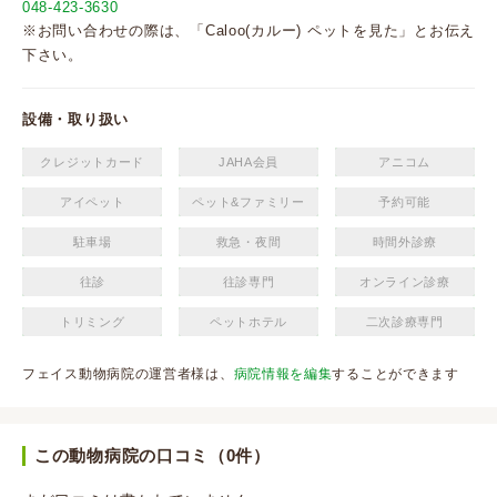
048-423-3630
※お問い合わせの際は、「Caloo(カルー) ペットを見た」とお伝え
下さい。
設備・取り扱い
クレジットカード
JAHA会員
アニコム
アイペット
ペット&ファミリー
予約可能
駐車場
救急・夜間
時間外診療
往診
往診専門
オンライン診療
トリミング
ペットホテル
二次診療専門
フェイス動物病院の運営者様は、
病院情報を編集
することができます
この動物病院の口コミ（0件）