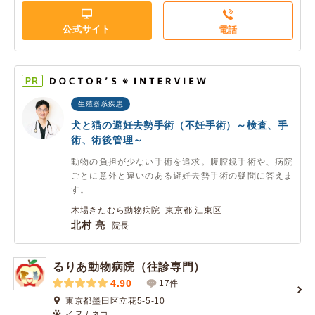
公式サイト
電話
PR
生殖器系疾患
犬と猫の避妊去勢手術（不妊手術）～検査、手
術、術後管理～
動物の負担が少ない手術を追求。腹腔鏡手術や、病院
ごとに意外と違いのある避妊去勢手術の疑問に答えま
す。
木場きたむら動物病院 東京都 江東区
北村 亮
院長
るりあ動物病院（往診専門）
4.90
17件
東京都墨田区立花5-5-10
イヌ / ネコ