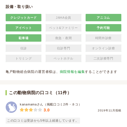
設備・取り扱い
クレジットカード
JAHA会員
アニコム
アイペット
ペット&ファミリー
予約可能
駐車場
救急・夜間
時間外診療
往診
往診専門
オンライン診療
トリミング
ペットホテル
二次診療専門
亀戸動物総合病院の運営者様は、
病院情報を編集
することができます
この動物病院の口コミ（11件）
kanamamaさん（掲載口コミ2件・ネコ）
3.0
2019年11月投稿
この口コミは受診から5年以上経過しています。