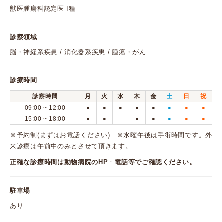
獣医腫瘍科認定医 I種
診察領域
脳・神経系疾患 / 消化器系疾患 / 腫瘍・がん
診療時間
診察時間
月
火
水
木
金
土
日
祝
09:00 ~ 12:00
●
●
●
●
●
●
●
●
15:00 ~ 18:00
●
●
●
●
●
●
●
※予約制(まずはお電話ください) ※水曜午後は手術時間です。外
来診療は午前中のみとさせて頂きます。
正確な診療時間は動物病院のHP・電話等でご確認ください。
駐車場
あり