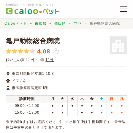
動物病院口コミ検索 カルーペット
Calooペット
東京都
墨田区
立花
亀戸動物総合病院
亀戸動物総合病院
4.08
？
動物病院検索
11
飼い主の声
11
件：
件
東京都墨田区立花1-10-3
口コミ検索
イヌ / ネコ
獣医腫瘍科認定医 I種
Calooペットとは？
診察時間
月
火
水
木
金
土
日
祝
09:00 ~ 12:00
●
●
●
●
●
●
●
●
口コミ投稿
15:00 ~ 18:00
●
●
●
●
●
●
●
※予約制(まずはお電話ください) ※水曜午後は手術時間です。外来診
療は午前中のみとさせて頂きます。