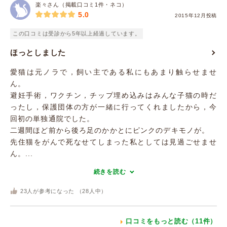
楽々さん（掲載口コミ1件・ネコ）
5.0
2015年12月投稿
この口コミは受診から5年以上経過しています。
ほっとしました
愛猫は元ノラで，飼い主である私にもあまり触らせませ
ん。
避妊手術，ワクチン，チップ埋め込みはみんな子猫の時だ
ったし，保護団体の方が一緒に行ってくれましたから，今
回初の単独通院でした。
二週間ほど前から後ろ足のかかとにピンクのデキモノが。
先住猫をがんで死なせてしまった私としては見過ごせませ
ん。...
続きを読む
23
人が参考になった （
28
人中）
口コミをもっと読む（11件）