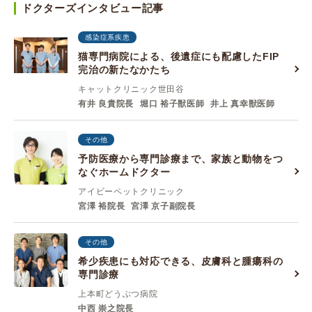
ドクターズインタビュー記事
感染症系疾患
猫専門病院による、後遺症にも配慮したFIP
完治の新たなかたち
キャットクリニック世田谷
有井 良貴院長
堀口 裕子獣医師
井上 真幸獣医師
その他
予防医療から専門診療まで、家族と動物をつ
なぐホームドクター
アイビーペットクリニック
宮澤 裕院長
宮澤 京子副院長
その他
希少疾患にも対応できる、皮膚科と腫瘍科の
専門診療
上本町どうぶつ病院
中西 崇之院長