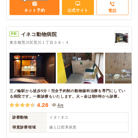
ネット予約
公式サイト
電話
PR
イネコ動物病院
東京都荒川区荒川１丁目３８－４
三ノ輪駅から徒歩5分！完全予約制の動物歯科治療を専門にしてい
る病院です。一般診療もいたします。火～金は朝8時から診察。
4.26
4
件
診察動物
イヌ / ネコ
得意診察領域
歯と口腔系疾患