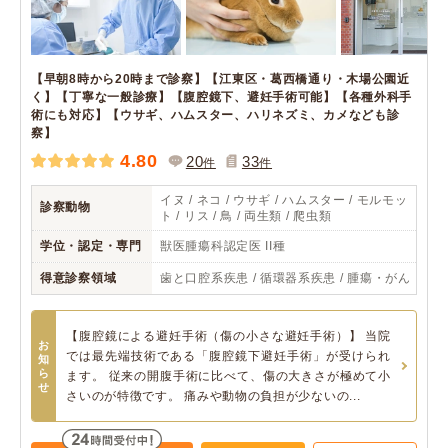
【早朝8時から20時まで診察】【江東区・葛西橋通り・木場公園近
く】【丁寧な一般診療】【腹腔鏡下、避妊手術可能】【各種外科手
術にも対応】【ウサギ、ハムスター、ハリネズミ、カメなども診
察】
4.80
20
33
件
件
イヌ / ネコ / ウサギ / ハムスター / モルモッ
診察動物
ト / リス / 鳥 / 両生類 / 爬虫類
学位・認定・専門
獣医腫瘍科認定医 II種
得意診察領域
歯と口腔系疾患 / 循環器系疾患 / 腫瘍・がん
【腹腔鏡による避妊手術（傷の小さな避妊手術）】 当院
お
では最先端技術である「腹腔鏡下避妊手術」が受けられ
知
ら
ます。 従来の開腹手術に比べて、傷の大きさが極めて小
せ
さいのが特徴です。 痛みや動物の負担が少ないの...