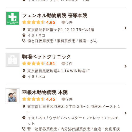
フェンネル動物病院 笹塚本院
4.65
5件
東京都渋谷区幡ヶ谷1-12-12 TSビル1階
イヌ / ネコ
歯と口腔系疾患 / 眼科系疾患 / 腫瘍・がん
駒場ペットクリニック
4.51
5件
東京都目黒区駒場4-1-14 WIN駒場1F
イヌ / ネコ
羽根木動物病院 本院
4.45
9件
東京都世田谷区羽根木２丁目２６−２ 羽根木イースト 1
F
イヌ / ネコ / ウサギ / ハムスター / フェレット / モルモ
ット
腎・泌尿器系疾患 / 内分泌代謝系疾患 / 血液・免疫系疾