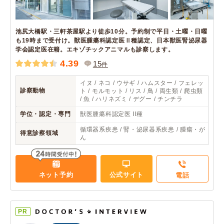
池尻大橋駅・三軒茶屋駅より徒歩10分。予約制で平日・土曜・日曜
も19時まで受付け。獣医腫瘍科認定医Ⅱ種認定、日本獣医腎泌尿器
学会認定医在籍。エキゾチックアニマルも診察します。
4.39
15
件
イヌ / ネコ / ウサギ / ハムスター / フェレッ
診察動物
ト / モルモット / リス / 鳥 / 両生類 / 爬虫類
/ 魚 / ハリネズミ / デグー / チンチラ
学位・認定・専門
獣医腫瘍科認定医 II種
循環器系疾患 / 腎・泌尿器系疾患 / 腫瘍・が
得意診察領域
ん
ネット予約
公式サイト
電話
PR