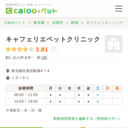
動物病院口コミ検索 カルーペット
Calooペット
東京都
目黒区
駒場
キャフェリエペットクリ
キャフェリエペットクリニック
3.81
？
動物病院検索
2
飼い主の声
2
件：
件
東京都目黒区駒場4-7-4
口コミ検索
イヌ / ネコ
診察時間
月
火
水
木
金
土
日
祝
Calooペットとは？
09:00 ~ 12:00
●
●
●
●
●
14:00 ~ 19:00
●
●
●
●
●
口コミ投稿
※休診日：水・日・祝
動物病院情報を編集する（関係者の方へ）