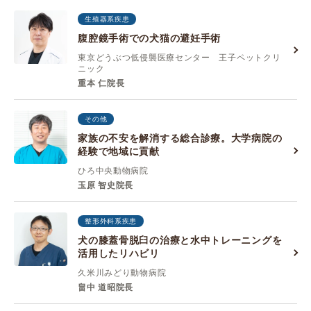
生殖器系疾患
腹腔鏡手術での犬猫の避妊手術
東京どうぶつ低侵襲医療センター 王子ペットクリ
ニック
重本 仁院長
その他
家族の不安を解消する総合診療。大学病院の
経験で地域に貢献
ひろ中央動物病院
玉原 智史院長
整形外科系疾患
犬の膝蓋骨脱臼の治療と水中トレーニングを
活用したリハビリ
久米川みどり動物病院
畠中 道昭院長