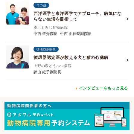
その他
西洋医学と東洋医学でアプローチ、病気にな
らない生活を目指して
横浜もみじ動物病院
中西 啓介院長
中西 由佳梨副院長
循環器系疾患
循環器認定医が教える犬と猫の心臓病
上野の森どうぶつ病院
諌山 紀子副院長
インタビューをもっと見る