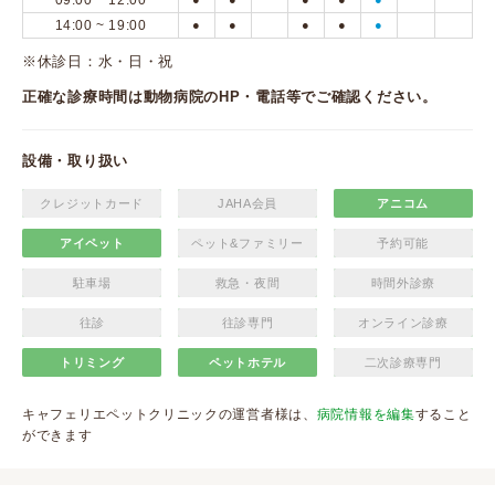
09:00 ~ 12:00
14:00 ~ 19:00
●
●
●
●
●
※休診日：水・日・祝
正確な診療時間は動物病院のHP・電話等でご確認ください。
設備・取り扱い
クレジットカード
JAHA会員
アニコム
アイペット
ペット&ファミリー
予約可能
駐車場
救急・夜間
時間外診療
往診
往診専門
オンライン診療
トリミング
ペットホテル
二次診療専門
キャフェリエペットクリニックの運営者様は、
病院情報を編集
すること
ができます