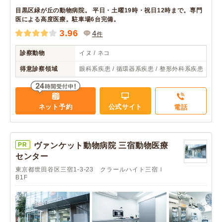
目黒区緑が丘の動物病院。 平日・土曜19時・祝日12時まで。専門
医による高度医療。駐車場6台完備。
3.96
4
件
診察動物
イヌ / ネコ
得意診察領域
眼科系疾患 / 循環器系疾患 / 整形外科系疾患
ネット予約
公式サイト
電話
PR
ヴァンケット動物病院 三宿動物医療
センター
東京都世田谷区三宿1-3-23 クラールハイト三宿Ⅰ
B1F