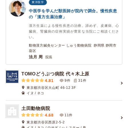
東洋医学
中医学を学んだ獣医師が院内で調合。慢性疾患
の「漢方生薬治療」
漢方生薬による慢性疾患の治療。諦めず、皮膚病、心
臓病、腎臓病の症例実績が豊富な当院にご相談くださ
い。
動物漢方鍼灸センター しゅう動物病院 静岡県 静岡市
葵区
法月 周
院長
TOMOどうぶつ病院 代々木上原
4.81
9件
31
件
東京都渋谷区大山町 46-12 3F
イヌ / ネコ
土田動物病院
4.68
11件
東京都渋谷区西原2-5-2
イヌ / ネコ / ウサギ / ハムスター / 鳥