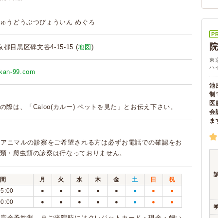
ゅうどうぶつびょういん めぐろ
P
院
東京都目黒区碑文谷4-15-15 (
地図
)
東
ハ
akan-99.com
池
制
医
の際は、「Caloo(カルー) ペットを見た」とお伝え下さい。
会
ま
クアニマルの診察をご希望される方は必ずお電話での確認をお
類・爬虫類の診察は行なっておりません。
間
月
火
水
木
金
土
日
祝
05:00
●
●
●
●
●
●
●
●
00:00
●
●
●
●
●
●
●
●
※完全予約制 ※ご来院時にはクレジットカード・現金・飼い