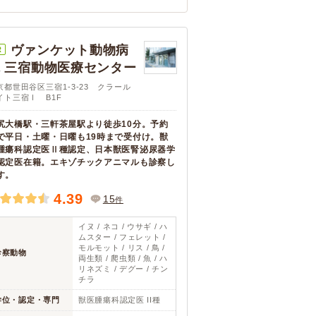
ヴァンケット動物病
R
 三宿動物医療センター
京都世田谷区三宿1-3-23 クラール
イト三宿Ⅰ B1F
尻大橋駅・三軒茶屋駅より徒歩10分。予約
で平日・土曜・日曜も19時まで受付け。獣
腫瘍科認定医Ⅱ種認定、日本獣医腎泌尿器学
認定医在籍。エキゾチックアニマルも診察し
す。
4.39
15
件
イヌ / ネコ / ウサギ / ハ
ムスター / フェレット /
モルモット / リス / 鳥 /
診察動物
両生類 / 爬虫類 / 魚 / ハ
リネズミ / デグー / チン
チラ
学位・認定・専門
獣医腫瘍科認定医 II種