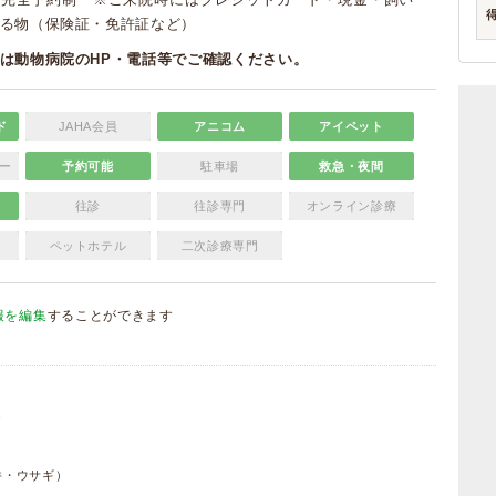
る物（保険証・免許証など）
は動物病院のHP・電話等でご確認ください。
ド
JAHA会員
アニコム
アイペット
ー
予約可能
駐車場
救急・夜間
往診
往診専門
オンライン診療
ペットホテル
二次診療専門
報を編集
することができます
）
件・ウサギ）