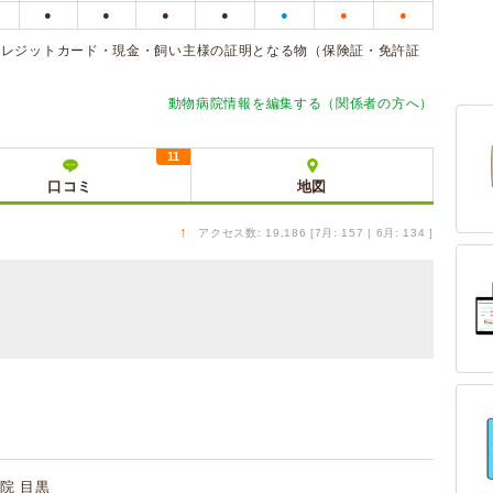
●
●
●
●
●
●
●
クレジットカード・現金・飼い主様の証明となる物（保険証・免許証
動物病院情報を編集する（関係者の方へ）
11
口コミ
地図
↑
アクセス数: 19,186 [7月: 157 | 6月: 134 ]
院 目黒