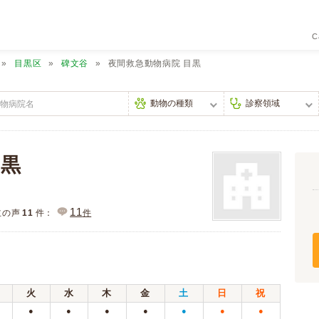
C
目黒区
碑文谷
夜間救急動物病院 目黒
目黒
11
主の声
11
件：
件
火
水
木
金
土
日
祝
●
●
●
●
●
●
●