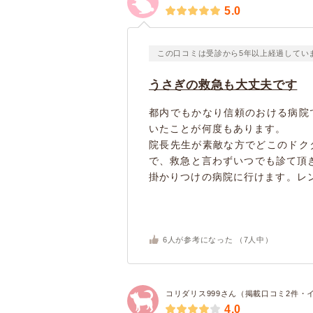
5.0
この口コミは受診から5年以上経過してい
うさぎの救急も大丈夫です
都内でもかなり信頼のおける病院
いたことが何度もあります。
院長先生が素敵な方でどこのドク
で、救急と言わずいつでも診て頂
掛かりつけの病院に行けます。レント
6
人が参考になった （
7
人中）
コリダリス999さん（掲載口コミ2件・
4.0