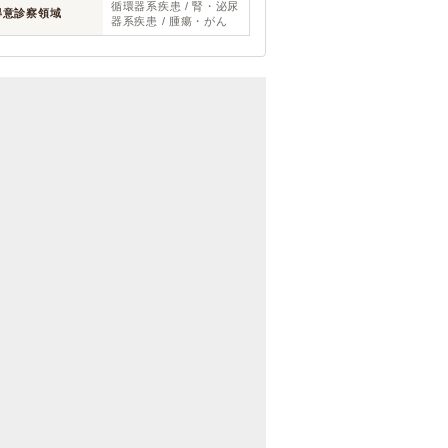
循環器系疾患 / 腎・泌尿
得意診察領域
器系疾患 / 腫瘍・がん