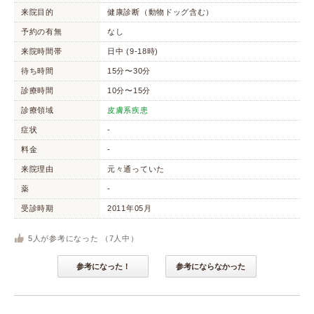
来院目的
健康診断（動物ドッグ含む）
予約の有無
なし
来院時間帯
日中 (9-18時)
待ち時間
15分〜30分
診療時間
10分〜15分
診療領域
皮膚系疾患
症状
-
料金
-
来院理由
元々通っていた
薬
-
受診時期
2011年05月
5
人が参考になった （
7
人中）
参考になった！
参考にならなかった