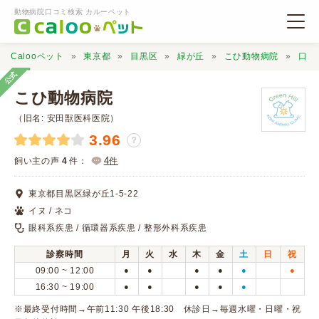
動物病院口コミ検索 カルーペット
Calooペット
東京都
目黒区
緑が丘
こひ動物病院
口コ
公式
こひ動物病院
（旧名: 安田獣医科医院）
3.96
？
動物病院検索
4
飼い主の声
4
件：
件
口コミ検索
東京都目黒区緑が丘1-5-22
イヌ / ネコ
Calooペットとは？
眼科系疾患 / 循環器系疾患 / 整形外科系疾患
診察時間
月
火
水
木
金
土
日
祝
口コミ投稿
09:00 ~ 12:00
●
●
●
●
●
●
16:30 ~ 19:00
●
●
●
●
●
※最終受付時間→午前11:30 午後18:30 休診日→毎週水曜・日曜・祝