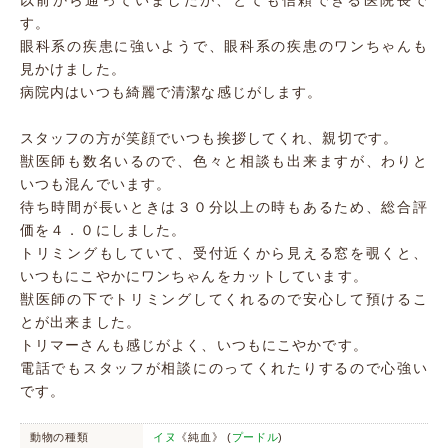
以前から通っていましたが、とても信頼できる医院長で
す。
眼科系の疾患に強いようで、眼科系の疾患のワンちゃんも
見かけました。
病院内はいつも綺麗で清潔な感じがします。
スタッフの方が笑顔でいつも挨拶してくれ、親切です。
獣医師も数名いるので、色々と相談も出来ますが、わりと
いつも混んでいます。
待ち時間が長いときは３０分以上の時もあるため、総合評
価を４．０にしました。
トリミングもしていて、受付近くから見える窓を覗くと、
いつもにこやかにワンちゃんをカットしています。
獣医師の下でトリミングしてくれるので安心して預けるこ
とが出来ました。
トリマーさんも感じがよく、いつもにこやかです。
電話でもスタッフが相談にのってくれたりするので心強い
です。
動物の種類
イヌ
《純血》 (
プードル
)