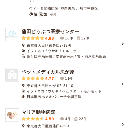
す。
ヴィータ動物病院 神奈川県 川崎市中原区
佐藤 元気
先生
蒲田どうぶつ医療センター
4.86
16件
12
件
東京都大田区東矢口2-18-6
イヌ / ネコ / ウサギ / モルモット
歯と口腔系疾患 / 皮膚系疾患 / 腎・泌尿器系疾患
ペットメディカル久が原
4.77
11件
東京都大田区久が原3-31-10
イヌ / ネコ / ウサギ / ハムスター / モルモット
日本獣医ホメオパシー学会認定医
マリア動物病院
4.59
4件
23
件
東京都大田区西蒲田4-5-9