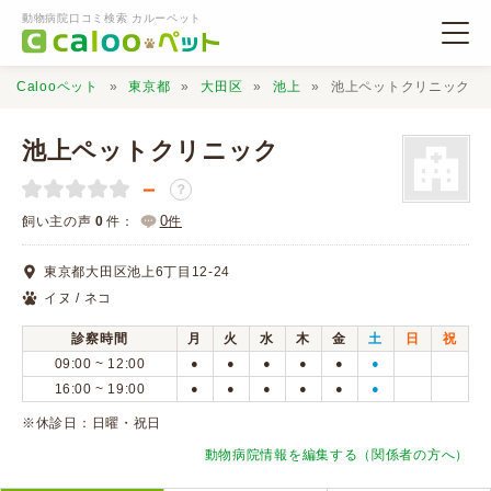
動物病院口コミ検索 カルーペット
Calooペット
東京都
大田区
池上
池上ペットクリニック
池上ペットクリニック
－
？
動物病院検索
0
飼い主の声
0
件：
件
東京都大田区池上6丁目12-24
口コミ検索
イヌ / ネコ
診察時間
月
火
水
木
金
土
日
祝
Calooペットとは？
09:00 ~ 12:00
●
●
●
●
●
●
16:00 ~ 19:00
●
●
●
●
●
●
口コミ投稿
※休診日：日曜・祝日
動物病院情報を編集する（関係者の方へ）