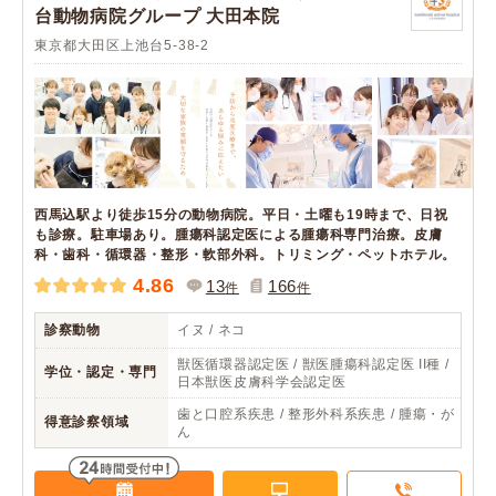
台動物病院グループ 大田本院
東京都大田区上池台5-38-2
西馬込駅より徒歩15分の動物病院。平日・土曜も19時まで、日祝
も診療。駐車場あり。腫瘍科認定医による腫瘍科専門治療。皮膚
科・歯科・循環器・整形・軟部外科。トリミング・ペットホテル。
4.86
13
166
件
件
診察動物
イヌ / ネコ
獣医循環器認定医 / 獣医腫瘍科認定医 II種 /
学位・認定・専門
日本獣医皮膚科学会認定医
歯と口腔系疾患 / 整形外科系疾患 / 腫瘍・が
得意診察領域
ん