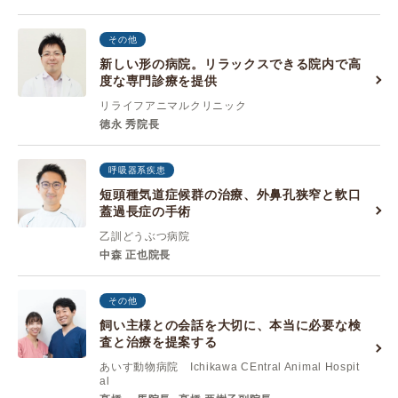
その他
新しい形の病院。リラックスできる院内で高
度な専門診療を提供
リライフアニマルクリニック
徳永 秀院長
呼吸器系疾患
短頭種気道症候群の治療、外鼻孔狭窄と軟口
蓋過長症の手術
乙訓どうぶつ病院
中森 正也院長
その他
飼い主様との会話を大切に、本当に必要な検
査と治療を提案する
あいす動物病院 Ichikawa CEntral Animal Hospit
al