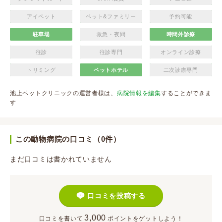
アイペット
ペット&ファミリー
予約可能
駐車場
救急・夜間
時間外診療
往診
往診専門
オンライン診療
トリミング
ペットホテル
二次診療専門
池上ペットクリニックの運営者様は、
病院情報を編集
することができま
す
この動物病院の口コミ（0件）
まだ口コミは書かれていません
口コミを投稿する
3,000
口コミを書いて
ポイント
をゲットしよう！