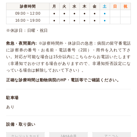
診察時間
月
火
水
木
金
土
日
祝
09:00 ~ 12:00
●
●
●
●
●
●
16:00 ~ 19:00
●
●
●
●
●
●
※休診日：日曜・祝日
救急・夜間案内:
※診察時間外・休診日の急患：病院の留守番電話
に診察券の番号・お名前・電話番号（2回）・用件を入れて下さ
い。対応が可能な場合は15分以内にこちらからお電話いたします
（非通知でおかけする場合がありますので、非通知拒否設定にな
っている場合は解除しておいて下さい）。
正確な診療時間は動物病院のHP・電話等でご確認ください。
駐車場
あり
設備・取り扱い
クレジットカード
JAHA会員
アニコム