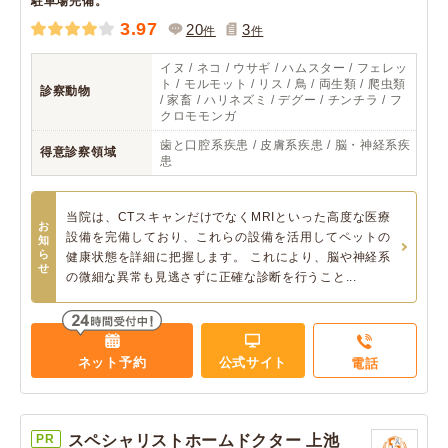
駐車場完備。
3.97
20
3
件
件
イヌ / ネコ / ウサギ / ハムスター / フェレッ
ト / モルモット / リス / 鳥 / 両生類 / 爬虫類
診察動物
/ 家畜 / ハリネズミ / デグー / チンチラ / フ
クロモモンガ
歯と口腔系疾患 / 皮膚系疾患 / 脳・神経系疾
得意診察領域
患
当院は、CTスキャンだけでなくMRIといった高度な医療
お
設備を完備しており、これらの設備を活用してペットの
知
ら
健康状態を詳細に把握します。 これにより、脳や神経系
せ
の微細な異常も見逃さずに正確な診断を行うこと...
ネット予約
公式サイト
電話
PR
スペシャリストホームドクター 上池