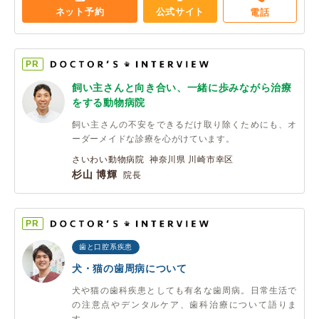
ネット予約
公式サイト
電話
PR
飼い主さんと向き合い、一緒に歩みながら治療
をする動物病院
飼い主さんの不安をできるだけ取り除くためにも、オ
ーダーメイドな診療を心がけています。
さいわい動物病院 神奈川県 川崎市幸区
杉山 博輝
院長
PR
歯と口腔系疾患
犬・猫の歯周病について
犬や猫の歯科疾患としても有名な歯周病。日常生活で
の注意点やデンタルケア、歯科治療について語りま