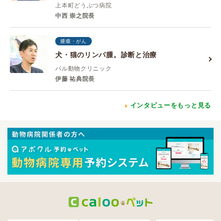
上本町どうぶつ病院
中西 崇之院長
腫瘍・がん
犬・猫のリンパ腫。診断と治療
パル動物クリニック
伊藤 祐典院長
インタビューをもっと見る