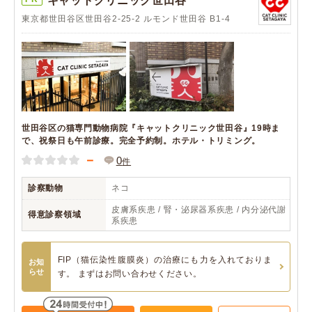
キャットクリニック世田谷
東京都世田谷区世田谷2-25-2 ルモンド世田谷 B1-4
世田谷区の猫専門動物病院『キャットクリニック世田谷』19時ま
で、祝祭日も午前診療。完全予約制。ホテル・トリミング。
－
0
件
診察動物
ネコ
皮膚系疾患 / 腎・泌尿器系疾患 / 内分泌代謝
得意診察領域
系疾患
FIP（猫伝染性腹膜炎）の治療にも力を入れておりま
お知
らせ
す。 まずはお問い合わせください。