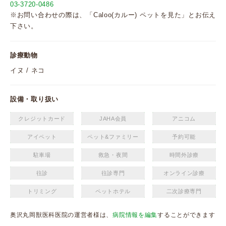
03-3720-0486
※お問い合わせの際は、「Caloo(カルー) ペットを見た」とお伝え
下さい。
診療動物
イヌ / ネコ
設備・取り扱い
クレジットカード
JAHA会員
アニコム
アイペット
ペット&ファミリー
予約可能
駐車場
救急・夜間
時間外診療
往診
往診専門
オンライン診療
トリミング
ペットホテル
二次診療専門
奥沢丸岡獣医科医院の運営者様は、
病院情報を編集
することができます