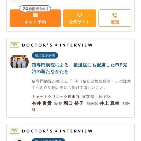
ネット予約
公式サイト
電話
PR
感染症系疾患
猫専門病院による、後遺症にも配慮したFIP完
治の新たなかたち
猫専門病院が教える「FIP（猫伝染性腹膜炎）」の注意
すべき点や飼い主に心掛けてほしいこと。
キャットクリニック世田谷 東京都 世田谷区
有井 良貴
堀口 裕子
井上 真幸
院長
獣医師
獣医
師
PR