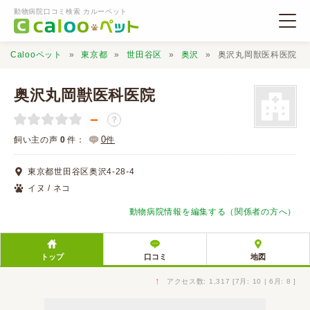
動物病院口コミ検索 カルーペット
Calooペット
東京都
世田谷区
奥沢
奥沢丸岡獣医科医院
奥沢丸岡獣医科医院
－
？
動物病院検索
0
飼い主の声
0
件：
件
東京都世田谷区奥沢4-28-4
口コミ検索
イヌ / ネコ
動物病院情報を編集する（関係者の方へ）
Calooペットとは？
トップ
口コミ
地図
口コミ投稿
↑
アクセス数: 1,317 [7月: 10 | 6月: 8 ]