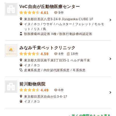
VeC自由が丘動物医療センター
4.61
9件
東京都目黒区八雲3-24-9 Jiyugaoka CUBE 1F
イヌ / ネコ / ウサギ / ハムスター / フェレット / モルモ
ット / リス / 鳥
獣医腫瘍科認定医 II種 / 獣医行動診療科認定医
みなみ千束ペットクリニック
4.59
4件
18
件
東京都大田区南千束3丁目35-1 ベルデ南千束
イヌ / ネコ
皮膚系疾患 / 内分泌代謝系疾患 / 耳系疾患
前川動物病院
4.49
6件
東京都目黒区自由が丘3-6-17
イヌ / ネコ
近くの病院をもっと見る