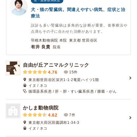
腎・泌尿器系疾患
犬・猫の腎臓病。間違えやすい病気、症状と治
療法
誤診も多い腎臓病は多角的な診断が重要。食事療法や
点滴もその子に合わせた治療があります。
羽根木動物病院 本院 東京都 世田谷区
有井 良貴
院長
自由が丘アニマルクリニック
4.76
15件
東京都世田谷区深沢1-1-2竜星ハイツ1階
イヌ / ネコ
循環器系疾患 / 肝・胆・すい臓系疾患 / 腫瘍・がん
かしま動物病院
4.62
7件
東京都大田区田園調布1-34-3
イヌ / ネコ