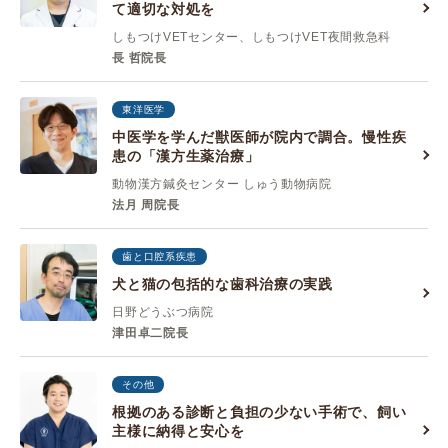
て適切な対処を
しもつけVETセンター、しもつけVET夜間救急科
長 哲院長
東洋医学
中医学を学んだ獣医師が院内で調合。慢性疾
患の「漢方生薬治療」
動物漢方鍼灸センター しゅう動物病院
法月 周院長
歯と口腔系疾患
犬と猫の包括的な歯科治療の実践
日野どうぶつ病院
津田卓二院長
その他
根拠のある診断と負担の少ない手術で、飼い
主様に納得と安心を