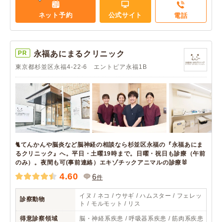
ネット予約
公式サイト
電話
PR
永福あにまるクリニック
東京都杉並区永福4-22-6 エントピア永福1B
🐈てんかんや脳炎など脳神経の相談なら杉並区永福の『永福あにま
るクリニック』へ。平日・土曜19時まで。日曜・祝日も診療（午前
のみ）。夜間も可(事前連絡）エキゾチックアニマルの診療🐰
4.60
6
件
イヌ / ネコ / ウサギ / ハムスター / フェレッ
診察動物
ト / モルモット / リス
得意診察領域
脳・神経系疾患 / 呼吸器系疾患 / 筋肉系疾患