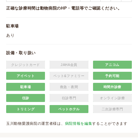
正確な診療時間は動物病院のHP・電話等でご確認ください。
駐車場
あり
設備・取り扱い
クレジットカード
JAHA会員
アニコム
アイペット
ペット&ファミリー
予約可能
駐車場
救急・夜間
時間外診療
往診
往診専門
オンライン診療
トリミング
ペットホテル
二次診療専門
玉川動物愛護病院の運営者様は、
病院情報を編集
することができます