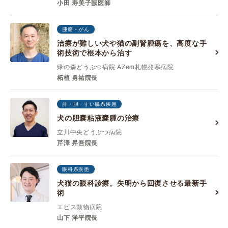
⼩⽥ 寿美⼦獣医師
腫瘍・がん
治療が難しい犬や猫の副腎腫瘍を、高度な手
術技術で根本から治す
緑の森どうぶつ病院 AZem札幌発寒病院
柘植 勇祐院長
肝・胆・すい臓系疾患
犬の胆嚢粘液嚢腫の治療
立川中央どうぶつ病院
芹澤 昇吾院長
眼科系疾患
犬猫の眼科診療。失明から回復させる最新手
術
エビス動物病院
山下 洋平院長