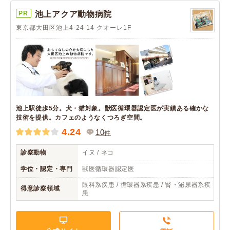
PR
池上アクア動物病院
東京都大田区池上4-24-14 クオーレ1F
池上駅徒歩5分。犬・猫対象。獣医循環器認定医が実績ある確かな
技術を提供。カフェのようなくつろぎ空間。
4.24
10
件
診察動物
イヌ / ネコ
学位・認定・専門
獣医循環器認定医
眼科系疾患 / 循環器系疾患 / 腎・泌尿器系疾
得意診察領域
患