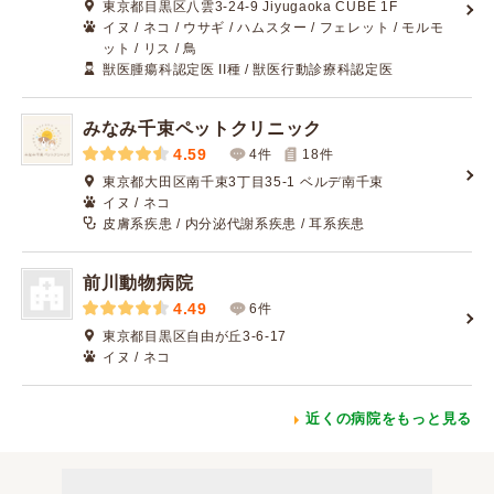
東京都目黒区八雲3-24-9 Jiyugaoka CUBE 1F
イヌ / ネコ / ウサギ / ハムスター / フェレット / モルモ
ット / リス / 鳥
獣医腫瘍科認定医 II種 / 獣医行動診療科認定医
みなみ千束ペットクリニック
4.59
4件
18
件
東京都大田区南千束3丁目35-1 ベルデ南千束
イヌ / ネコ
皮膚系疾患 / 内分泌代謝系疾患 / 耳系疾患
前川動物病院
4.49
6件
東京都目黒区自由が丘3-6-17
イヌ / ネコ
近くの病院をもっと見る