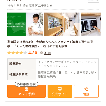
神奈川県川崎市高津区二子5-3-6
高津駅より徒歩3分 犬猫はもちろんフェレット診療１万件の実
績 『くらた動物病院』 祝日の午前も診療
4.20
31
件
イヌ / ネコ / ウサギ / ハムスター / フェレッ
診察動物
ト / モルモット / リス
循環器系疾患 / 肝・胆・すい臓系疾患 / 腎・
得意診察領域
泌尿器系疾患
ネット予約
公式サイト
電話