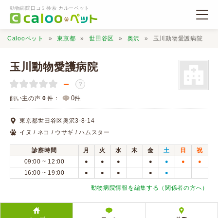
動物病院口コミ検索 カルーペット
Calooペット
東京都
世田谷区
奥沢
玉川動物愛護病院
玉川動物愛護病院
－
？
動物病院検索
0
飼い主の声
0
件：
件
東京都世田谷区奥沢3-8-14
口コミ検索
イヌ / ネコ / ウサギ / ハムスター
診察時間
月
火
水
木
金
土
日
祝
Calooペットとは？
09:00 ~ 12:00
●
●
●
●
●
●
●
16:00 ~ 19:00
●
●
●
●
●
口コミ投稿
動物病院情報を編集する（関係者の方へ）