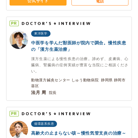
公式サイト
電話
PR
東洋医学
中医学を学んだ獣医師が院内で調合。慢性疾患
の「漢方生薬治療」
漢方生薬による慢性疾患の治療。諦めず、皮膚病、心
臓病、腎臓病の症例実績が豊富な当院にご相談くださ
い。
動物漢方鍼灸センター しゅう動物病院 静岡県 静岡市
葵区
法月 周
院長
PR
循環器系疾患
高齢犬の止まらない咳～慢性気管支炎の治療～