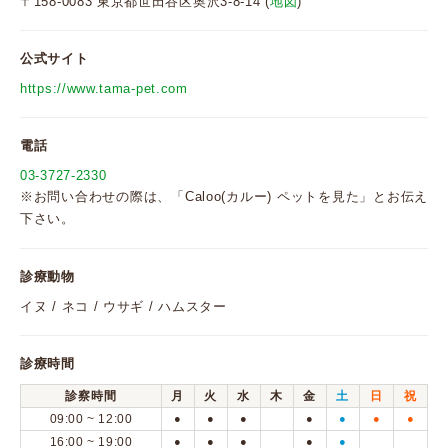
〒158-0083 東京都世田谷区奥沢3-8-14 (
地図
)
公式サイト
https://www.tama-pet.com
電話
03-3727-2330
※お問い合わせの際は、「Caloo(カルー) ペットを見た」とお伝え
下さい。
診療動物
イヌ / ネコ / ウサギ / ハムスター
診療時間
診察時間
月
火
水
木
金
土
日
祝
09:00 ~ 12:00
●
●
●
●
●
●
●
16:00 ~ 19:00
●
●
●
●
●