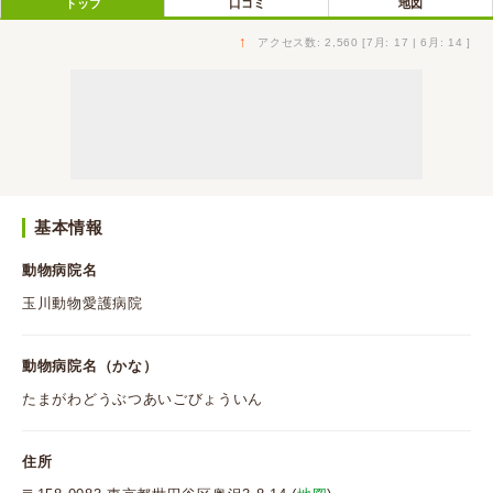
トップ
口コミ
地図
↑
アクセス数: 2,560 [7月: 17 | 6月: 14 ]
基本情報
動物病院名
玉川動物愛護病院
動物病院名（かな）
たまがわどうぶつあいごびょういん
住所