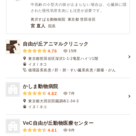
中高齢の小型犬の咳が止まらない場合は、心臓病に隠
された慢性気管支炎にも注意が必要です。
奥沢すばる動物病院 東京都 世田谷区
宮 直人
院長
自由が丘アニマルクリニック
4.76
15件
東京都世田谷区深沢1-1-2竜星ハイツ1階
イヌ / ネコ
循環器系疾患 / 肝・胆・すい臓系疾患 / 腫瘍・がん
かしま動物病院
4.62
7件
東京都大田区田園調布1-34-3
イヌ / ネコ
VeC自由が丘動物医療センター
4.61
9件