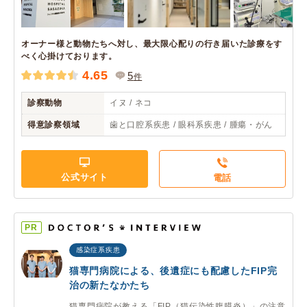
オーナー様と動物たちへ対し、最大限心配りの行き届いた診療をす
べく心掛けております。
4.65
5
件
診察動物
イヌ / ネコ
得意診察領域
歯と口腔系疾患 / 眼科系疾患 / 腫瘍・がん
公式サイト
電話
PR
感染症系疾患
猫専門病院による、後遺症にも配慮したFIP完
治の新たなかたち
猫専門病院が教える「FIP（猫伝染性腹膜炎）」の注意