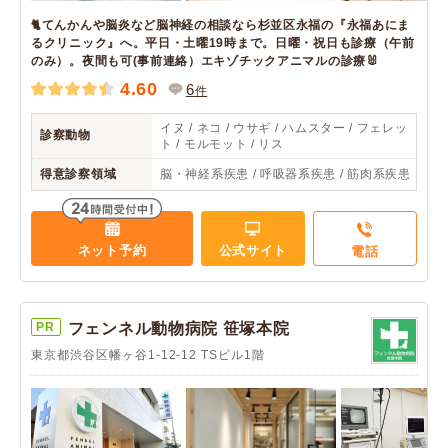
🐈てんかんや脳炎など脳神経の相談なら杉並区永福の『永福あにま
るクリニック』へ。平日・土曜19時まで。日曜・祝日も診療（午前
のみ）。夜間も可(事前連絡）エキゾチックアニマルの診療🐰
4.60
6
件
イヌ / ネコ / ウサギ / ハムスター / フェレッ
診察動物
ト / モルモット / リス
得意診察領域
脳・神経系疾患 / 呼吸器系疾患 / 筋肉系疾患
ネット予約
公式サイト
電話
PR
フェンネル動物病院 笹塚本院
東京都渋谷区幡ヶ谷1-12-12 TSビル1階