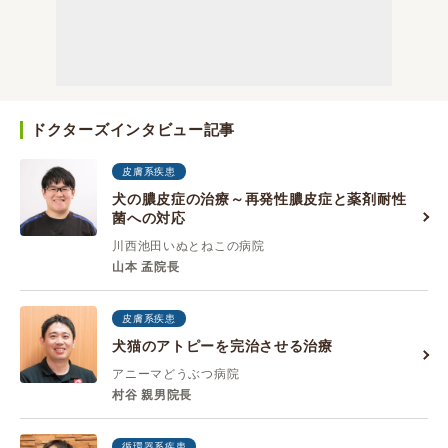
ドクターズインタビュー記事
皮膚系疾患
犬の膿皮症の治療～再発性膿皮症と薬剤耐性
菌への対応
川西池田いぬとねこの病院
山本 孟院長
皮膚系疾患
犬猫のアトピーを完治させる治療
アニーマどうぶつ病院
村谷 親男院長
循環器系疾患