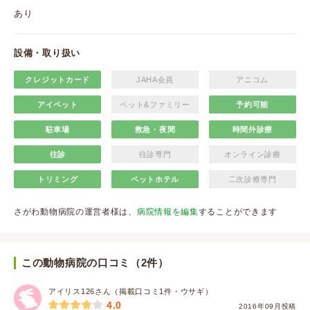
あり
設備・取り扱い
クレジットカード
JAHA会員
アニコム
アイペット
ペット&ファミリー
予約可能
駐車場
救急・夜間
時間外診療
往診
往診専門
オンライン診療
トリミング
ペットホテル
二次診療専門
さがわ動物病院の運営者様は、
病院情報を編集
することができます
この動物病院の口コミ（2件）
アイリス126さん（掲載口コミ1件・ウサギ）
4.0
2016年09月投稿