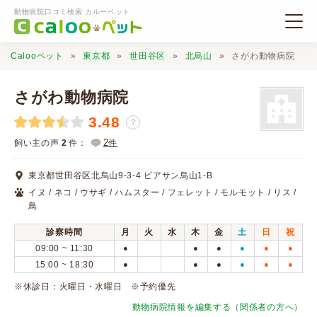
動物病院口コミ検索 カルーペット
Calooペット
東京都
世田谷区
北烏山
さがわ動物病院
さがわ動物病院
3.48
？
動物病院検索
2
飼い主の声
2
件：
件
東京都世田谷区北烏山9-3-4 ピアサン烏山1-B
口コミ検索
イヌ / ネコ / ウサギ / ハムスター / フェレット / モルモット / リス /
鳥
Calooペットとは？
診察時間
月
火
水
木
金
土
日
祝
09:00 ~ 11:30
●
●
●
●
●
●
15:00 ~ 18:30
●
●
●
●
●
●
口コミ投稿
※休診日：火曜日・水曜日 ※予約優先
動物病院情報を編集する（関係者の方へ）