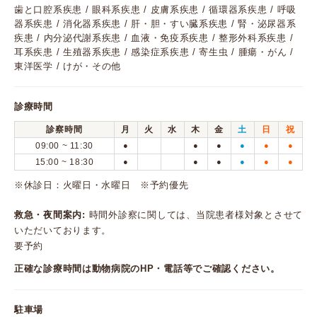
歯と口腔系疾患 / 眼科系疾患 / 皮膚系疾患 / 循環器系疾患 / 呼吸
器系疾患 / 消化器系疾患 / 肝・胆・すい臓系疾患 / 腎・泌尿器系
疾患 / 内分泌代謝系疾患 / 血液・免疫系疾患 / 整形外科系疾患 /
耳系疾患 / 生殖器系疾患 / 感染症系疾患 / 寄生虫 / 腫瘍・がん /
東洋医学 / けが・その他
診療時間
診察時間
月
火
水
木
金
土
日
祝
09:00 ~ 11:30
●
●
●
●
●
●
15:00 ~ 18:30
●
●
●
●
●
●
※休診日：火曜日・水曜日 ※予約優先
救急・夜間案内:
時間外診察に関しては、当院患者様対象とさせて
いただいております。
要予約
正確な診療時間は動物病院のHP・電話等でご確認ください。
駐車場