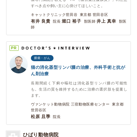
すべき点や飼い主に心掛けてほしいこと。
キャットクリニック世田谷 東京都 世田谷区
有井 良貴
堀口 裕子
井上 真幸
院長
獣医師
獣医
師
PR
腫瘍・がん
猫の消化器型リンパ腫の治療、外科手術と抗が
ん剤治療
長期間続く下痢や嘔吐は消化器型リンパ腫の可能性
も。生活の質を維持するために治療の選択肢を提案し
ます。
ヴァンケット動物病院 三宿動物医療センター 東京都
世田谷区
松原 且季
院長
ひばり動物病院