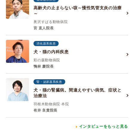
高齢犬の止まらない咳～慢性気管支炎の治療
～
奥沢すばる動物病院
宮 直人院長
消化器系疾患
犬・猫の内科疾患
彩の森動物病院
鴨林 慶院長
腎・泌尿器系疾患
犬・猫の腎臓病。間違えやすい病気、症状と
治療法
羽根木動物病院 本院
有井 良貴院長
インタビューをもっと見る