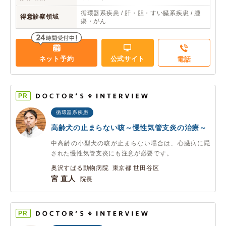
循環器系疾患 / 肝・胆・すい臓系疾患 / 腫
得意診察領域
瘍・がん
ネット予約
公式サイト
電話
PR
循環器系疾患
高齢犬の止まらない咳～慢性気管支炎の治療～
中高齢の小型犬の咳が止まらない場合は、心臓病に隠
された慢性気管支炎にも注意が必要です。
奥沢すばる動物病院 東京都 世田谷区
宮 直人
院長
PR