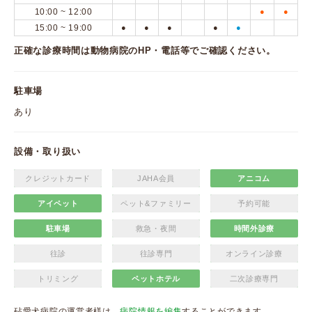
10:00 ~ 12:00
●
●
15:00 ~ 19:00
●
●
●
●
●
正確な診療時間は動物病院のHP・電話等でご確認ください。
駐車場
あり
設備・取り扱い
クレジットカード
JAHA会員
アニコム
アイペット
ペット&ファミリー
予約可能
駐車場
救急・夜間
時間外診療
往診
往診専門
オンライン診療
トリミング
ペットホテル
二次診療専門
砧愛犬病院の運営者様は、
病院情報を編集
することができます