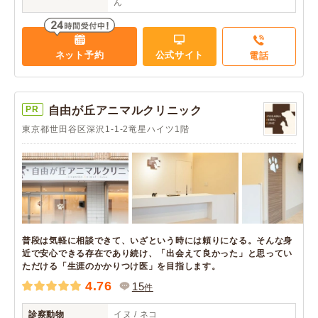
ん
ネット予約
公式サイト
電話
PR
自由が丘アニマルクリニック
東京都世田谷区深沢1-1-2竜星ハイツ1階
普段は気軽に相談できて、いざという時には頼りになる。そんな身
近で安心できる存在であり続け、「出会えて良かった」と思ってい
ただける「生涯のかかりつけ医」を目指します。
4.76
15
件
診察動物
イヌ / ネコ