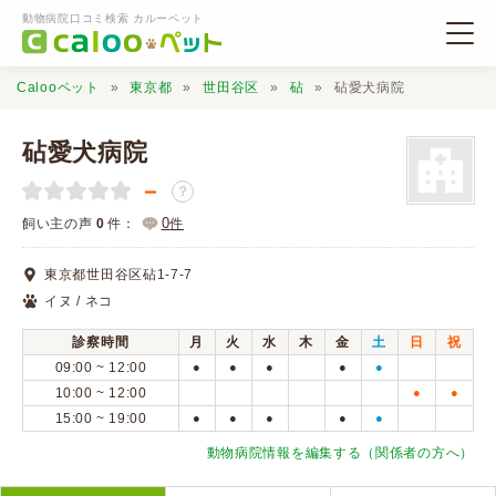
動物病院口コミ検索 カルーペット
Calooペット
東京都
世田谷区
砧
砧愛犬病院
砧愛犬病院
－
？
動物病院検索
0
飼い主の声
0
件：
件
東京都世田谷区砧1-7-7
口コミ検索
イヌ / ネコ
診察時間
月
火
水
木
金
土
日
祝
Calooペットとは？
09:00 ~ 12:00
●
●
●
●
●
10:00 ~ 12:00
●
●
15:00 ~ 19:00
●
●
●
●
●
口コミ投稿
動物病院情報を編集する（関係者の方へ）