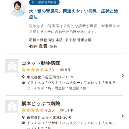
腎・泌尿器系疾患
犬・猫の腎臓病。間違えやすい病気、症状と治
療法
誤診も多い腎臓病は多角的な診断が重要。食事療法や
点滴もその子に合わせた治療があります。
羽根木動物病院 本院 東京都 世田谷区
有井 良貴
院長
コネット動物病院
4.73
9件
東京都世田谷区用賀4-31-19
イヌ / ネコ / ウサギ / ハムスター / フェレット / モルモ
ット / リス / 鳥 / 両生類 / 爬虫類 / 魚
橋本どうぶつ病院
4.55
11件
東京都世田谷区成城1-20-6
イヌ / ネコ / ウサギ / ハムスター / フェレット / モルモ
ット / リス / 鳥