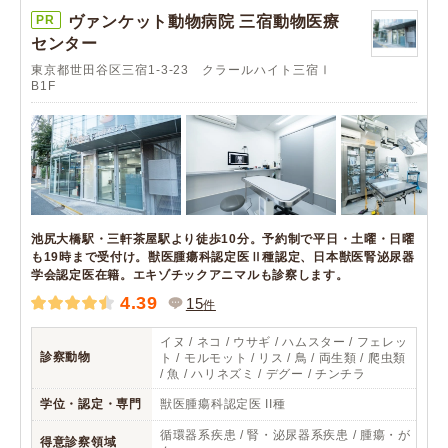
PR
ヴァンケット動物病院 三宿動物医療
センター
東京都世田谷区三宿1-3-23 クラールハイト三宿Ⅰ
B1F
池尻大橋駅・三軒茶屋駅より徒歩10分。予約制で平日・土曜・日曜
も19時まで受付け。獣医腫瘍科認定医Ⅱ種認定、日本獣医腎泌尿器
学会認定医在籍。エキゾチックアニマルも診察します。
4.39
15
件
イヌ / ネコ / ウサギ / ハムスター / フェレッ
診察動物
ト / モルモット / リス / 鳥 / 両生類 / 爬虫類
/ 魚 / ハリネズミ / デグー / チンチラ
学位・認定・専門
獣医腫瘍科認定医 II種
循環器系疾患 / 腎・泌尿器系疾患 / 腫瘍・が
得意診察領域