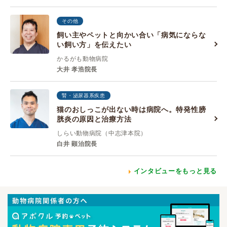
その他
飼い主やペットと向かい合い「病気にならな
い飼い方」を伝えたい
かるがも動物病院
大井 孝浩院長
腎・泌尿器系疾患
猫のおしっこが出ない時は病院へ。特発性膀
胱炎の原因と治療方法
しらい動物病院（中志津本院）
白井 顕治院長
インタビューをもっと見る