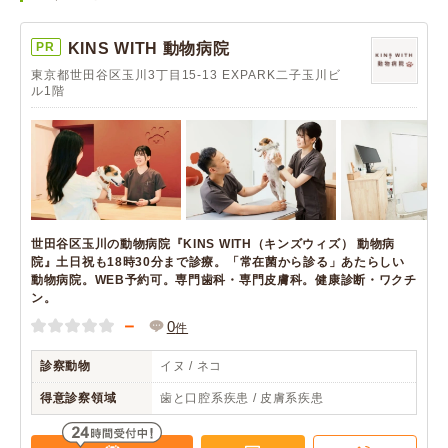
PR
KINS WITH 動物病院
東京都世田谷区玉川3丁目15-13 EXPARK二子玉川ビ
ル1階
世田谷区玉川の動物病院『KINS WITH（キンズウィズ） 動物病
院』土日祝も18時30分まで診療。「常在菌から診る」あたらしい
動物病院。WEB予約可。専門歯科・専門皮膚科。健康診断・ワクチ
ン。
－
0
件
診察動物
イヌ / ネコ
得意診察領域
歯と口腔系疾患 / 皮膚系疾患