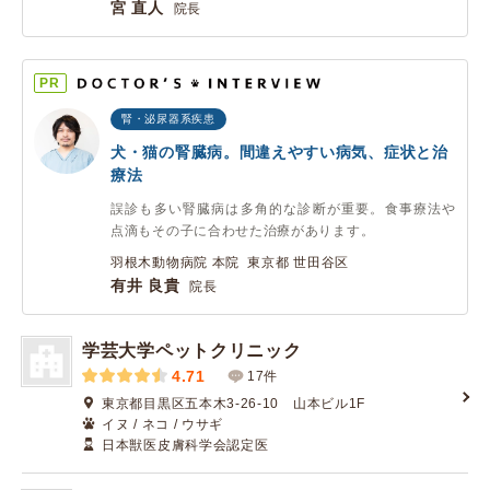
宮 直人
院長
PR
腎・泌尿器系疾患
犬・猫の腎臓病。間違えやすい病気、症状と治
療法
誤診も多い腎臓病は多角的な診断が重要。食事療法や
点滴もその子に合わせた治療があります。
羽根木動物病院 本院 東京都 世田谷区
有井 良貴
院長
学芸大学ペットクリニック
4.71
17件
東京都目黒区五本木3-26-10 山本ビル1F
イヌ / ネコ / ウサギ
日本獣医皮膚科学会認定医