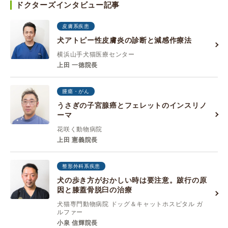
ドクターズインタビュー記事
皮膚系疾患
犬アトピー性皮膚炎の診断と減感作療法
横浜山手犬猫医療センター
上田 一徳院長
腫瘍・がん
うさぎの子宮腺癌とフェレットのインスリノ
ーマ
花咲く動物病院
上田 憲義院長
整形外科系疾患
犬の歩き方がおかしい時は要注意。跛行の原
因と膝蓋骨脱臼の治療
犬猫専門動物病院 ドッグ＆キャットホスピタル ガ
ルファー
小泉 信輝院長