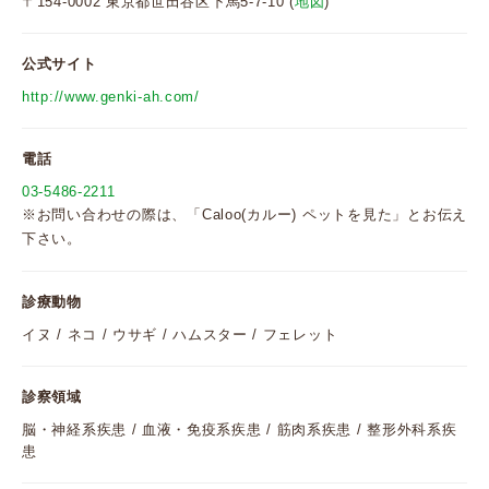
〒154-0002 東京都世田谷区下馬5-7-10 (
地図
)
公式サイト
http://www.genki-ah.com/
電話
03-5486-2211
※お問い合わせの際は、「Caloo(カルー) ペットを見た」とお伝え
下さい。
診療動物
イヌ / ネコ / ウサギ / ハムスター / フェレット
診察領域
脳・神経系疾患 / 血液・免疫系疾患 / 筋肉系疾患 / 整形外科系疾
患