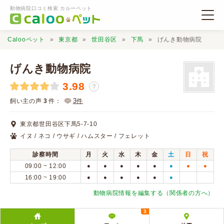
動物病院口コミ検索 カルーペット
Calooペット
東京都
世田谷区
下馬
げんき動物病院
げんき動物病院
3.98
？
動物病院検索
3
飼い主の声
3
件：
件
東京都世田谷区下馬5-7-10
口コミ検索
イヌ / ネコ / ウサギ / ハムスター / フェレット
診察時間
月
火
水
木
金
土
日
祝
Calooペットとは？
09:00 ~ 12:00
●
●
●
●
●
●
●
●
16:00 ~ 19:00
●
●
●
●
●
●
口コミ投稿
動物病院情報を編集する（関係者の方へ）
3