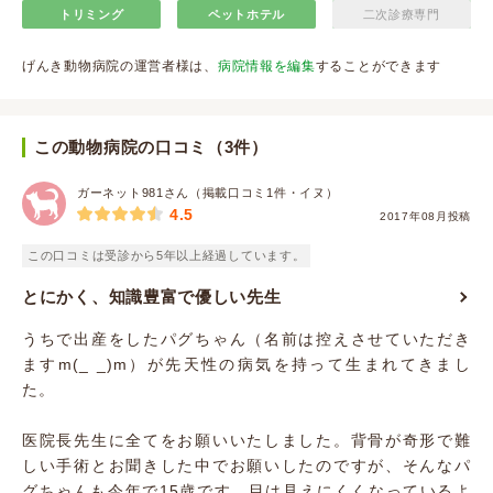
トリミング
ペットホテル
二次診療専門
げんき動物病院の運営者様は、
病院情報を編集
することができます
この動物病院の口コミ（3件）
ガーネット981さん（掲載口コミ1件・イヌ）
4.5
2017年08月投稿
この口コミは受診から5年以上経過しています。
とにかく、知識豊富で優しい先生
うちで出産をしたパグちゃん（名前は控えさせていただき
ますm(_ _)m）が先天性の病気を持って生まれてきまし
た。
医院長先生に全てをお願いいたしました。背骨が奇形で難
しい手術とお聞きした中でお願いしたのですが、そんなパ
グちゃんも今年で15歳です。目は見えにくくなっているよ