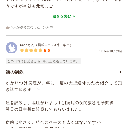
うですが今朝も元気にご...
続きを読む
2
人が参考になった （
2
人中）
bossさん（掲載口コミ3件・ネコ）
5.0
2015年10月投稿
この口コミは受診から5年以上経過しています。
猫の誤飲
かかりつけ病院が、年に一度の大型連休のため紹介して頂
き診て頂きました。
紐を誤飲し、嘔吐が止まらず別病院の夜間救急を診察後
翌日の日中帯に診察してもらいました。
病院は小さく、待合スペースも広くはないですが