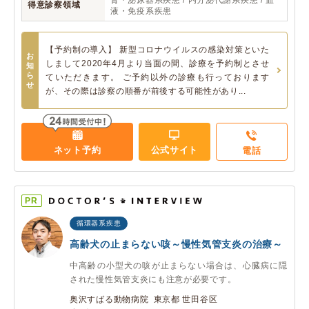
腎・泌尿器系疾患 / 内分泌代謝系疾患 / 血
得意診察領域
液・免疫系疾患
【予約制の導入】 新型コロナウイルスの感染対策といた
お
しまして2020年4月より当面の間、診療を予約制とさせ
知
ら
ていただきます。 ご予約以外の診療も行っております
せ
が、その際は診察の順番が前後する可能性があり...
ネット予約
公式サイト
電話
PR
循環器系疾患
高齢犬の止まらない咳～慢性気管支炎の治療～
中高齢の小型犬の咳が止まらない場合は、心臓病に隠
された慢性気管支炎にも注意が必要です。
奥沢すばる動物病院 東京都 世田谷区