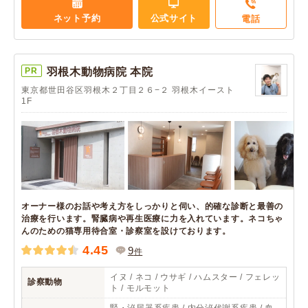
ネット予約
公式サイト
電話
PR
羽根木動物病院 本院
東京都世田谷区羽根木２丁目２６−２ 羽根木イースト
1F
オーナー様のお話や考え方をしっかりと伺い、的確な診断と最善の
治療を行います。腎臓病や再生医療に力を入れています。ネコちゃ
んのための猫専用待合室・診察室を設けております。
4.45
9
件
イヌ / ネコ / ウサギ / ハムスター / フェレッ
診察動物
ト / モルモット