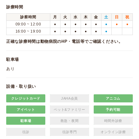
診療時間
診察時間
月
火
水
木
金
土
日
祝
09:00 ~ 12:00
●
●
●
●
●
●
●
●
16:00 ~ 19:00
●
●
●
●
●
●
正確な診療時間は動物病院のHP・電話等でご確認ください。
駐車場
あり
設備・取り扱い
クレジットカード
JAHA会員
アニコム
アイペット
ペット&ファミリー
予約可能
駐車場
救急・夜間
時間外診療
往診
往診専門
オンライン診療