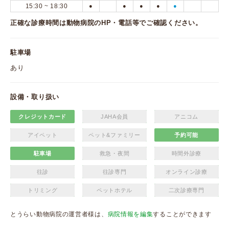
15:30 ~ 18:30
●
●
●
●
●
正確な診療時間は動物病院のHP・電話等でご確認ください。
駐車場
あり
設備・取り扱い
クレジットカード
JAHA会員
アニコム
アイペット
ペット&ファミリー
予約可能
駐車場
救急・夜間
時間外診療
往診
往診専門
オンライン診療
トリミング
ペットホテル
二次診療専門
とうらい動物病院の運営者様は、
病院情報を編集
することができます