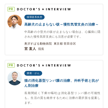
PR
循環器系疾患
高齢犬の止まらない咳～慢性気管支炎の治療～
中高齢の小型犬の咳が止まらない場合は、心臓病に隠
された慢性気管支炎にも注意が必要です。
奥沢すばる動物病院 東京都 世田谷区
宮 直人
院長
PR
腫瘍・がん
猫の消化器型リンパ腫の治療、外科手術と抗が
ん剤治療
長期間続く下痢や嘔吐は消化器型リンパ腫の可能性
も。生活の質を維持するために治療の選択肢を提案し
ます。