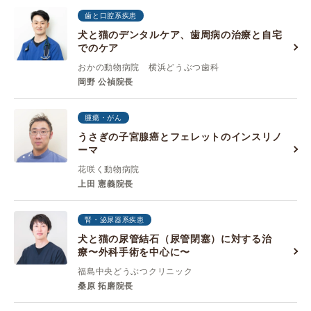
歯と口腔系疾患
犬と猫のデンタルケア、歯周病の治療と自宅
でのケア
おかの動物病院 横浜どうぶつ歯科
岡野 公禎院長
腫瘍・がん
うさぎの子宮腺癌とフェレットのインスリノ
ーマ
花咲く動物病院
上田 憲義院長
腎・泌尿器系疾患
犬と猫の尿管結石（尿管閉塞）に対する治
療〜外科手術を中心に〜
福島中央どうぶつクリニック
桑原 拓磨院長