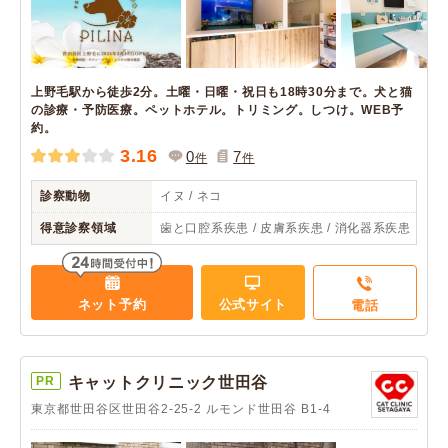
上野毛駅から徒歩2分。土曜・日曜・祝日も18時30分まで。犬と猫
の診療・予防医療。ペットホテル。トリミング。しつけ。WEB予
約。
3.16
0
7
件
件
診察動物
イヌ / ネコ
得意診察領域
歯と口腔系疾患 / 皮膚系疾患 / 消化器系疾患
ネット予約
公式サイト
電話
PR
キャットクリニック世田谷
東京都世田谷区世田谷2-25-2 ルモンド世田谷 B1-4