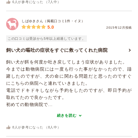
6
人が参考になった （
7
人中）
しばゆきさん（掲載口コミ1件・イヌ）
5.0
2015年12月投稿
この口コミは受診から5年以上経過しています。
飼い犬の嘔吐の症状をすぐに救ってくれた病院
飼い犬が餌を何度か吐き戻してしまう症状がありました。
今までは動物病院には一度も行った事がなかったので、躊
躇したのですが、犬の命に関わる問題だと思ったのですぐ
にこちらの病院へと連れていきました。
電話でドキドキしながら予約をしたのですが、即日予約が
取れてたので良かったです。
初めての動物病院で...
続きを読む
8
人が参考になった （
8
人中）