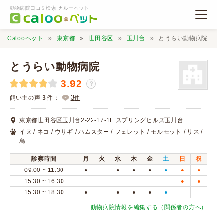
動物病院口コミ検索 カルーペット
Calooペット
東京都
世田谷区
玉川台
とうらい動物病院
とうらい動物病院
3.92
？
動物病院検索
3
飼い主の声
3
件：
件
東京都世田谷区玉川台2-22-17-1F スプリングヒルズ玉川台
口コミ検索
イヌ / ネコ / ウサギ / ハムスター / フェレット / モルモット / リス /
鳥
Calooペットとは？
診察時間
月
火
水
木
金
土
日
祝
09:00 ~ 11:30
●
●
●
●
●
●
●
15:30 ~ 16:30
●
●
口コミ投稿
15:30 ~ 18:30
●
●
●
●
●
動物病院情報を編集する（関係者の方へ）