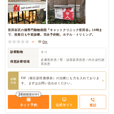
世田谷区の猫専門動物病院『キャットクリニック世田谷』19時ま
で、祝祭日も午前診療。完全予約制。ホテル・トリミング。
－
0
件
診察動物
ネコ
皮膚系疾患 / 腎・泌尿器系疾患 / 内分泌代謝
得意診察領域
系疾患
FIP（猫伝染性腹膜炎）の治療にも力を入れておりま
お知
らせ
す。 まずはお問い合わせください。
ネット予約
公式サイト
電話