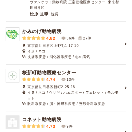
ヴァンケット動物病院 三宿動物医療センター 東京都
世田谷区
松原 且季
院長
かみのげ動物病院
4.82
36件
27
件
東京都世田谷区上野毛1-17-10
イヌ / ネコ
皮膚系疾患 / 消化器系疾患 / 心の病気
桜新町動物医療センター
4.74
13件
東京都世田谷区新町2-25-16
イヌ / ネコ / ウサギ / ハムスター / フェレット / モルモ
ット
眼科系疾患 / 脳・神経系疾患 / 整形外科系疾患
コネット動物病院
4.73
9件