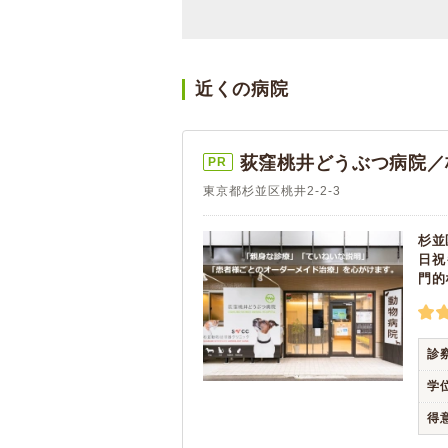
近くの病院
荻窪桃井どうぶつ病院／
PR
東京都杉並区桃井2-2-3
杉並
日祝
門的
診
学
得