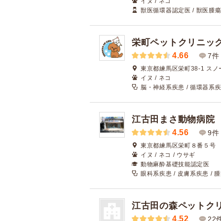
イヌ / ネコ
獣医循環器認定医 / 獣医腫瘍科
栄町ペットクリニッ
4.66
7件
東京都練馬区栄町38-1 スノ
イヌ / ネコ
脳・神経系疾患 / 循環器系疾
江古田まさ動物病院
4.56
9件
東京都練馬区栄町８番５号
イヌ / ネコ / ウサギ
動物麻酔基礎技能認定医
眼科系疾患 / 皮膚系疾患 / 
江古田の森ペットク
4.52
22