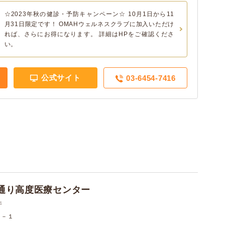
☆2023年秋の健診・予防キャンペーン☆ 10月1日から11
月31日限定です！ OMAHウェルネスクラブに加入いただけ
れば、さらにお得になります。 詳細はHPをご確認くださ
い。
公式サイト
03-6454-7416
通り高度医療センター
件
２－１