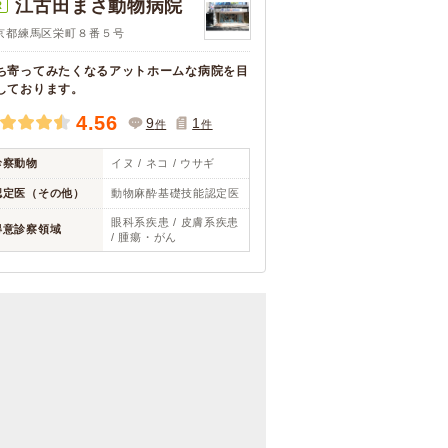
江古田まさ動物病院
R
京都練馬区栄町８番５号
ち寄ってみたくなるアットホームな病院を目
しております。
4.56
9
1
件
件
診察動物
イヌ / ネコ / ウサギ
認定医（その他）
動物麻酔基礎技能認定医
眼科系疾患 / 皮膚系疾患
得意診察領域
/ 腫瘍・がん