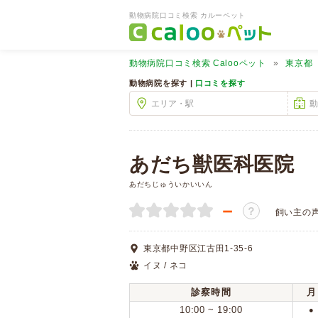
動物病院口コミ検索 カルーペット
動物病院口コミ検索
Calooペット
東京都
動物病院を探す |
口コミを探す
あだち獣医科医院
あだちじゅういかいいん
－
？
飼い主の
東京都中野区江古田1-35-6
イヌ / ネコ
診察時間
月
10:00 ~ 19:00
●