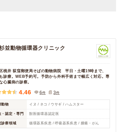
杉並動物循環器クリニック
区桃井 荻窪郵便局そばの動物病院 平日・土曜19時まで、
も診療。WEB予約可。予防から外科手術まで幅広く対応。専
な心臓病の診察。
4.46
6
3
件
件
察動物
イヌ / ネコ / ウサギ / ハムスター
位・認定・専門
獣医循環器認定医
意診察領域
循環器系疾患 / 呼吸器系疾患 / 腫瘍・がん