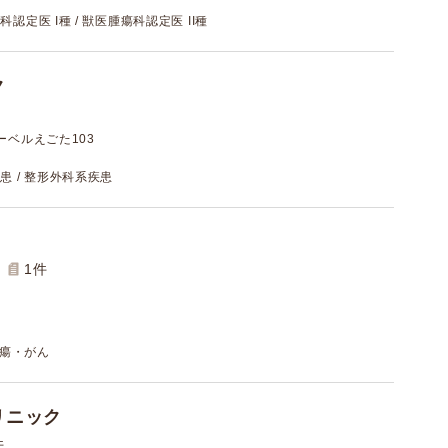
認定医 I種 / 獣医腫瘍科認定医 II種
ク
ーベルえごた103
患 / 整形外科系疾患
1
件
腫瘍・がん
リニック
件