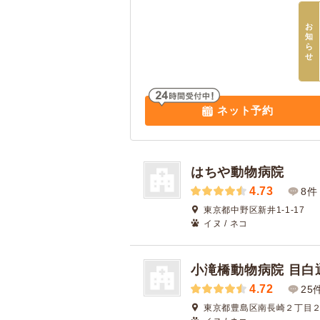
お
知
ら
せ
ネット予約
はちや動物病院
4.73
8件
東京都中野区新井1-1-17
イヌ / ネコ
小滝橋動物病院 目白
4.72
25
東京都豊島区南長崎２丁目