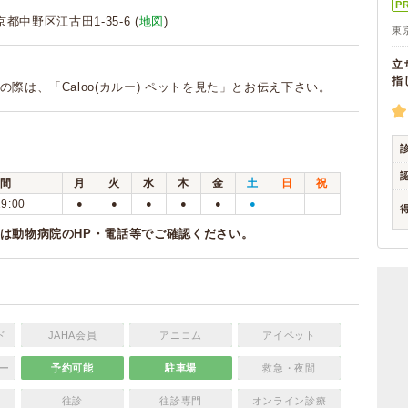
P
東京都中野区江古田1-35-6 (
地図
)
東
立
指
の際は、「Caloo(カルー) ペットを見た」とお伝え下さい。
間
月
火
水
木
金
土
日
祝
19:00
●
●
●
●
●
●
は動物病院のHP・電話等でご確認ください。
ド
JAHA会員
アニコム
アイペット
ー
予約可能
駐車場
救急・夜間
往診
往診専門
オンライン診療