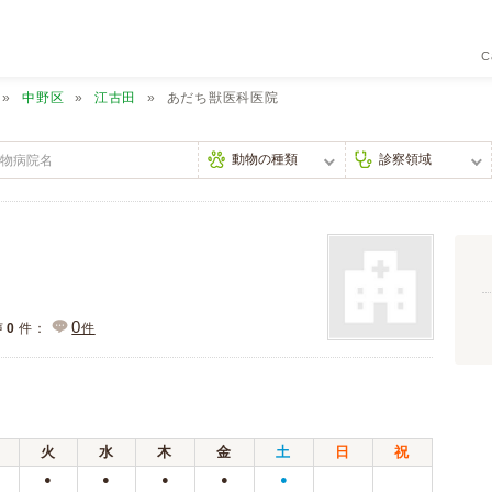
C
中野区
江古田
あだち獣医科医院
0
声
0
件：
件
火
水
木
金
土
日
祝
●
●
●
●
●