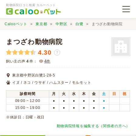
動物病院口コミ検索 カルーペット
Calooペット
東京都
中野区
白鷺
まつざわ動物病院
まつざわ動物病院
4.30
？
動物病院検索
4
飼い主の声
4
件：
件
東京都中野区白鷺1-28-5
口コミ検索
イヌ / ネコ / ウサギ / ハムスター / モルモット
診察時間
月
火
水
木
金
土
日
祝
Calooペットとは？
09:00 ~ 12:00
●
●
●
●
●
●
15:00 ~ 19:00
●
●
●
●
●
●
口コミ投稿
※休診日：日曜・祝日
動物病院情報を編集する（関係者の方へ）