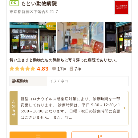
PR
もとい動物病院
東京都新宿区下落合3-21-7
飼い主さまと動物たちの気持ちに寄り添った病院でありたい。
4.83
17
7
件
件
診察動物
イヌ / ネコ
新型コロナウイルス感染症対策により、診療時間を一部
お
変更しております。 診療時間は、平日 9:30～12:30／1
知
ら
5:00～18:00 となります。 日曜・祝日の診療時間に変更
せ
はございません。 また、ワ...