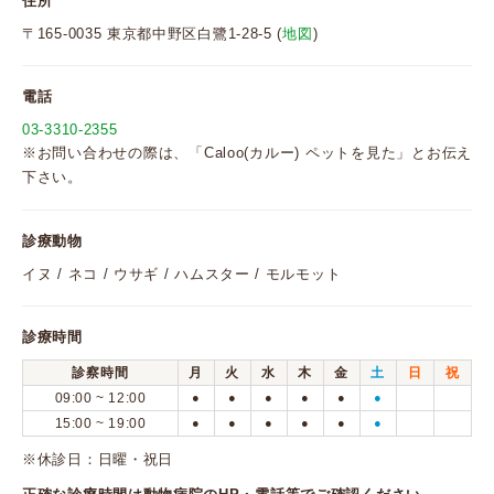
住所
〒165-0035 東京都中野区白鷺1-28-5 (
地図
)
電話
03-3310-2355
※お問い合わせの際は、「Caloo(カルー) ペットを見た」とお伝え
下さい。
診療動物
イヌ / ネコ / ウサギ / ハムスター / モルモット
診療時間
診察時間
月
火
水
木
金
土
日
祝
09:00 ~ 12:00
●
●
●
●
●
●
15:00 ~ 19:00
●
●
●
●
●
●
※休診日：日曜・祝日