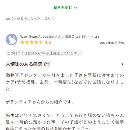
続きを読む
0
人が参考になった （
0
人中）
Wan-Nyan-Advocatorさん（掲載口コミ6件・ネコ）
4.5
2020年01月投稿
この口コミは受診から5年以上経過しています。
人情味のある病院です
動物管理センターから引き出した子達を里親に渡すまでの
ケア(予防接種、去勢、一時宿泊)などでお世話になりまし
た。
ボランティアさんからの紹介です。
先生はとても気さくで、どうしても行き場のない猫ちゃん
達を一時的に預かった事、その子達がどのようにして無事
保護に至ったか等のお話を聞かせて下さっ...