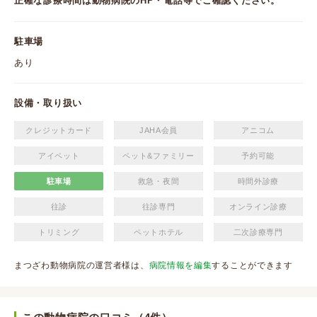
正確な診療時間は動物病院のHP・電話等でご確認ください。
駐車場
あり
設備・取り扱い
クレジットカード
JAHA会員
アニコム
アイペット
ペット&ファミリー
予約可能
駐車場
救急・夜間
時間外診療
往診
往診専門
オンライン診療
トリミング
ペットホテル
二次診療専門
まつざわ動物病院の運営者様は、
病院情報を編集
することができます