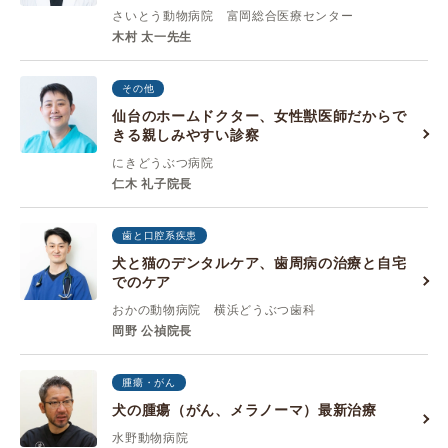
さいとう動物病院 富岡総合医療センター
木村 太一先生
その他
仙台のホームドクター、女性獣医師だからで
きる親しみやすい診察
にきどうぶつ病院
仁木 礼子院長
歯と口腔系疾患
犬と猫のデンタルケア、歯周病の治療と自宅
でのケア
おかの動物病院 横浜どうぶつ歯科
岡野 公禎院長
腫瘍・がん
犬の腫瘍（がん、メラノーマ）最新治療
水野動物病院