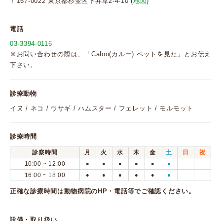
〒167-0022 東京都杉並区下井草2-4-10 (
地図
)
電話
03-3394-0116
※お問い合わせの際は、「Caloo(カルー) ペットを見た」とお伝え
下さい。
診療動物
イヌ / ネコ / ウサギ / ハムスター / フェレット / モルモット
診療時間
診察時間
月
火
水
木
金
土
日
祝
10:00 ~ 12:00
●
●
●
●
●
●
16:00 ~ 18:00
●
●
●
●
●
●
正確な診療時間は動物病院のHP・電話等でご確認ください。
設備・取り扱い