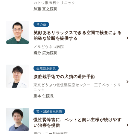
カトウ獣医科クリニック
加藤 直之院長
その他
笑顔あるリラックスできる空間で検査による
的確な診断を提供する
メルどうぶつ病院
國分 広光院長
生殖器系疾患
腹腔鏡手術での犬猫の避妊手術
東京どうぶつ低侵襲医療センター 王子ペットクリ
ニック
重本 仁院長
腎・泌尿器系疾患
慢性腎障害に、ペットと飼い主様が続けやす
い治療を提供
豊中エニー動物病院