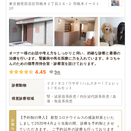
東京都世田谷区羽根木２丁目２６−２ 羽根木イースト
1F
オーナー様のお話や考え方をしっかりと伺い、的確な診断と最善の
治療を行います。腎臓病や再生医療に力を入れています。ネコちゃ
んのための猫専用待合室・診察室を設けております。
4.45
9
件
イヌ / ネコ / ウサギ / ハムスター / フェレッ
診察動物
ト / モルモット
腎・泌尿器系疾患 / 内分泌代謝系疾患 / 血
得意診察領域
液・免疫系疾患
【予約制の導入】 新型コロナウイルスの感染対策といた
お
しまして2020年4月より当面の間、診療を予約制とさせ
知
ら
ていただきます。 ご予約以外の診療も行っております