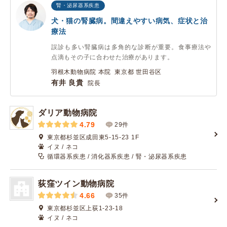
腎・泌尿器系疾患
犬・猫の腎臓病。間違えやすい病気、症状と治
療法
誤診も多い腎臓病は多角的な診断が重要。食事療法や
点滴もその子に合わせた治療があります。
羽根木動物病院 本院 東京都 世田谷区
有井 良貴
院長
ダリア動物病院
4.79
29件
東京都杉並区成田東5-15-23 1F
イヌ / ネコ
循環器系疾患 / 消化器系疾患 / 腎・泌尿器系疾患
荻窪ツイン動物病院
4.66
35件
東京都杉並区上荻1-23-18
イヌ / ネコ