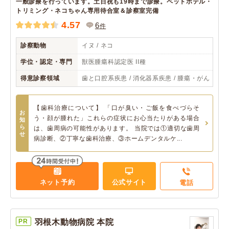
一般診療を行っています。土日祝も19時まで診療。ペットホテル・
トリミング・ネコちゃん専用待合室＆診察室完備
4.57
6
件
診察動物
イヌ / ネコ
学位・認定・専門
獣医腫瘍科認定医 II種
得意診察領域
歯と口腔系疾患 / 消化器系疾患 / 腫瘍・がん
【歯科治療について】 「口が臭い・ご飯を食べづらそ
お
う・顔が腫れた」これらの症状にお心当たりがある場合
知
ら
は、歯周病の可能性があります。 当院では①適切な歯周
せ
病診断、②丁寧な歯科治療、③ホームデンタルケ...
ネット予約
公式サイト
電話
PR
羽根木動物病院 本院