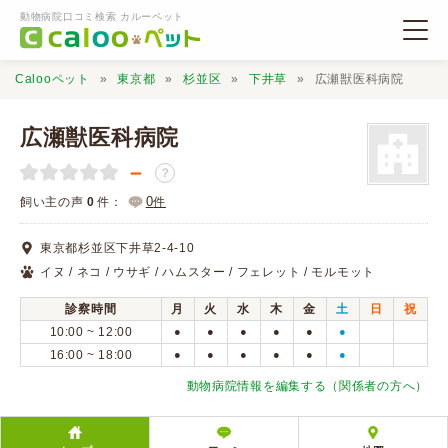
動物病院口コミ検索 カルーペット
Calooペット
東京都
杉並区
下井草
広瀬獣医科病院
広瀬獣医科病院
－
？
動物病院検索
0
飼い主の声
0
件：
件
東京都杉並区下井草2-4-10
口コミ検索
イヌ / ネコ / ウサギ / ハムスター / フェレット / モルモット
診察時間
月
火
水
木
金
土
日
祝
Calooペットとは？
10:00 ~ 12:00
●
●
●
●
●
●
16:00 ~ 18:00
●
●
●
●
●
●
口コミ投稿
動物病院情報を編集する（関係者の方へ）