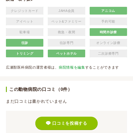
クレジットカード
JAHA会員
アニコム
アイペット
ペット&ファミリー
予約可能
駐車場
救急・夜間
時間外診療
往診
往診専門
オンライン診療
トリミング
ペットホテル
二次診療専門
広瀬獣医科病院の運営者様は、
病院情報を編集
することができます
この動物病院の口コミ（0件）
まだ口コミは書かれていません
口コミを投稿する