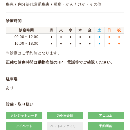
疾患 / 内分泌代謝系疾患 / 腫瘍・がん / けが・その他
診療時間
診察時間
月
火
水
木
金
土
日
祝
09:00 ~ 12:00
●
●
●
●
●
●
●
●
16:00 ~ 18:30
●
●
●
●
●
●
●
●
※診療はご予約制となります。
正確な診療時間は動物病院のHP・電話等でご確認ください。
駐車場
あり
設備・取り扱い
クレジットカード
JAHA会員
アニコム
アイペット
ペット&ファミリー
予約可能