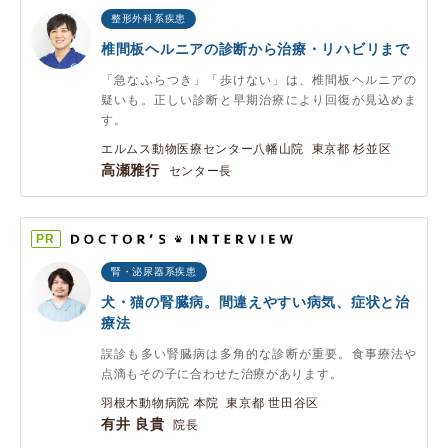
整形外科系疾患
椎間板ヘルニアの診断から治療・リハビリまで
「急なふらつき」「歩けない」は、椎間板ヘルニアの
疑いも。正しい診断と早期治療により回復が見込めま
す。
エルムス動物医療センター八幡山院 東京都 杉並区
高瀬雅行
センター長
PR
腎・泌尿器系疾患
犬・猫の腎臓病。間違えやすい病気、症状と治
療法
誤診も多い腎臓病は多角的な診断が重要。食事療法や
点滴もその子に合わせた治療があります。
羽根木動物病院 本院 東京都 世田谷区
有井 良貴
院長