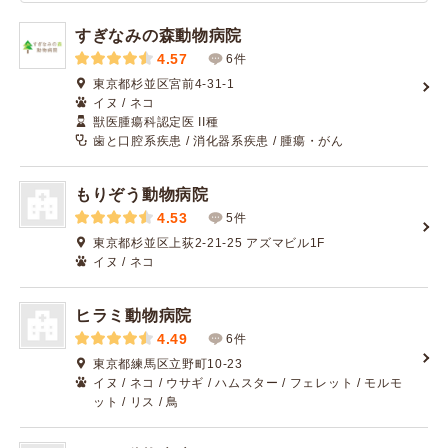
すぎなみの森動物病院
4.57
6件
東京都杉並区宮前4-31-1
イヌ / ネコ
獣医腫瘍科認定医 II種
歯と口腔系疾患 / 消化器系疾患 / 腫瘍・がん
もりぞう動物病院
4.53
5件
東京都杉並区上荻2-21-25 アズマビル1F
イヌ / ネコ
ヒラミ動物病院
4.49
6件
東京都練馬区立野町10-23
イヌ / ネコ / ウサギ / ハムスター / フェレット / モルモ
ット / リス / 鳥