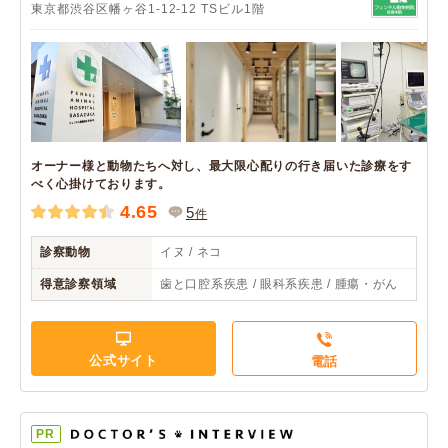
東京都渋谷区幡ヶ谷1-12-12 TSビル1階
オーナー様と動物たちへ対し、最大限心配りの行き届いた診療をす
べく心掛けております。
4.65
5
件
診察動物
イヌ / ネコ
得意診察領域
歯と口腔系疾患 / 眼科系疾患 / 腫瘍・がん
公式サイト
電話
PR