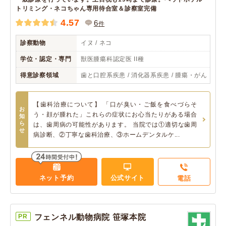
トリミング・ネコちゃん専用待合室＆診察室完備
4.57
6
件
診察動物
イヌ / ネコ
学位・認定・専門
獣医腫瘍科認定医 II種
得意診察領域
歯と口腔系疾患 / 消化器系疾患 / 腫瘍・がん
【歯科治療について】 「口が臭い・ご飯を食べづらそ
お
う・顔が腫れた」これらの症状にお心当たりがある場合
知
ら
は、歯周病の可能性があります。 当院では①適切な歯周
せ
病診断、②丁寧な歯科治療、③ホームデンタルケ...
ネット予約
公式サイト
電話
PR
フェンネル動物病院 笹塚本院