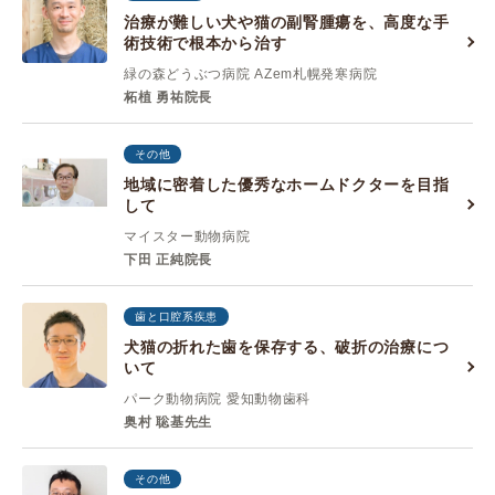
治療が難しい犬や猫の副腎腫瘍を、高度な手
術技術で根本から治す
緑の森どうぶつ病院 AZem札幌発寒病院
柘植 勇祐院長
その他
地域に密着した優秀なホームドクターを目指
して
マイスター動物病院
下田 正純院長
歯と口腔系疾患
犬猫の折れた歯を保存する、破折の治療につ
いて
パーク動物病院 愛知動物歯科
奥村 聡基先生
その他