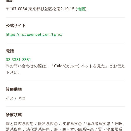
住所
〒167-0054 東京都杉並区松庵2-19-15 (
地図
)
公式サイト
https://mc.aeonpet.com/tamc/
電話
03-3331-3381
※お問い合わせの際は、「Caloo(カルー) ペットを見た」とお伝え
下さい。
診療動物
イヌ / ネコ
診察領域
歯と口腔系疾患 / 眼科系疾患 / 皮膚系疾患 / 循環器系疾患 / 呼吸
器系疾患 / 消化器系疾患 / 肝・胆・すい臓系疾患 / 腎・泌尿器系