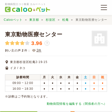
動物病院口コミ検索 カルーペット
Calooペット
東京都
杉並区
松庵
東京動物医療センター
東京動物医療センター
3.96
？
動物病院検索
2
飼い主の声
2
件：
件
東京都杉並区松庵2-19-15
口コミ検索
イヌ / ネコ
診察時間
月
火
水
木
金
土
日
祝
Calooペットとは？
09:00 ~ 12:00
●
●
●
●
●
●
●
●
16:00 ~ 18:30
●
●
●
●
●
●
●
●
口コミ投稿
※診療はご予約制となります。
動物病院情報を編集する（関係者の方へ）