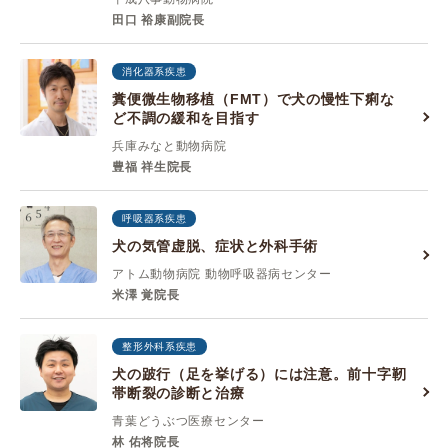
田口 裕康副院長
消化器系疾患
糞便微生物移植（FMT）で犬の慢性下痢な
ど不調の緩和を目指す
兵庫みなと動物病院
豊福 祥生院長
呼吸器系疾患
犬の気管虚脱、症状と外科手術
アトム動物病院 動物呼吸器病センター
米澤 覚院長
整形外科系疾患
犬の跛行（足を挙げる）には注意。前十字靭
帯断裂の診断と治療
青葉どうぶつ医療センター
林 佑将院長