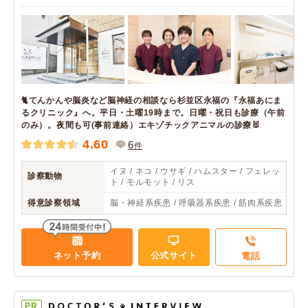
🐈てんかんや脳炎など脳神経の相談なら杉並区永福の『永福あにま
るクリニック』へ。平日・土曜19時まで。日曜・祝日も診療（午前
のみ）。夜間も可(事前連絡）エキゾチックアニマルの診療🐰
4.60
6
件
イヌ / ネコ / ウサギ / ハムスター / フェレッ
診察動物
ト / モルモット / リス
得意診察領域
脳・神経系疾患 / 呼吸器系疾患 / 筋肉系疾患
ネット予約
公式サイト
電話
PR