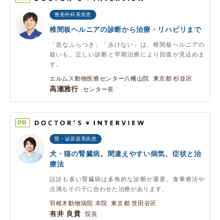
整形外科系疾患
椎間板ヘルニアの診断から治療・リハビリまで
「急なふらつき」「歩けない」は、椎間板ヘルニアの
疑いも。正しい診断と早期治療により回復が見込めま
す。
エルムス動物医療センター八幡山院 東京都 杉並区
高瀬雅行
センター長
PR
腎・泌尿器系疾患
犬・猫の腎臓病。間違えやすい病気、症状と治
療法
誤診も多い腎臓病は多角的な診断が重要。食事療法や
点滴もその子に合わせた治療があります。
羽根木動物病院 本院 東京都 世田谷区
有井 良貴
院長