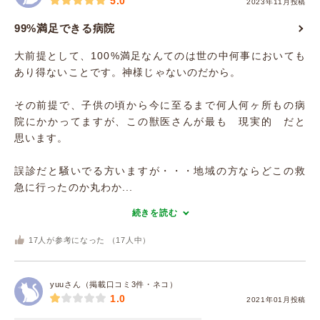
5.0
2023年11月投稿
99%満足できる病院
大前提として、100%満足なんてのは世の中何事においても
あり得ないことです。神様じゃないのだから。
その前提で、子供の頃から今に至るまで何人何ヶ所もの病
院にかかってますが、この獣医さんが最も 現実的 だと
思います。
誤診だと騒いでる方いますが・・・地域の方ならどこの救
急に行ったのか丸わか...
続きを読む
17
人が参考になった （
17
人中）
yuuさん（掲載口コミ3件・ネコ）
1.0
2021年01月投稿