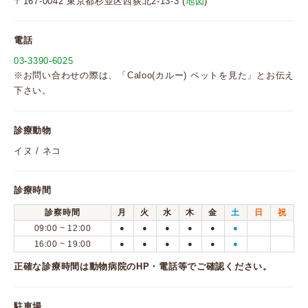
〒167-0042 東京都杉並区西荻北2-13-3 (
地図
)
電話
03-3390-6025
※お問い合わせの際は、「Caloo(カルー) ペットを見た」とお伝え
下さい。
診療動物
イヌ / ネコ
診療時間
診察時間
月
火
水
木
金
土
日
祝
09:00 ~ 12:00
●
●
●
●
●
●
16:00 ~ 19:00
●
●
●
●
●
●
正確な診療時間は動物病院のHP・電話等でご確認ください。
駐車場