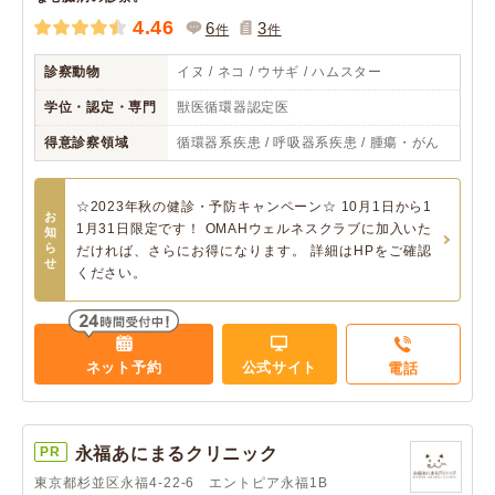
4.46
6
3
件
件
診察動物
イヌ / ネコ / ウサギ / ハムスター
学位・認定・専門
獣医循環器認定医
得意診察領域
循環器系疾患 / 呼吸器系疾患 / 腫瘍・がん
☆2023年秋の健診・予防キャンペーン☆ 10月1日から1
お
1月31日限定です！ OMAHウェルネスクラブに加入いた
知
ら
だければ、さらにお得になります。 詳細はHPをご確認
せ
ください。
ネット予約
公式サイト
電話
PR
永福あにまるクリニック
東京都杉並区永福4-22-6 エントピア永福1B