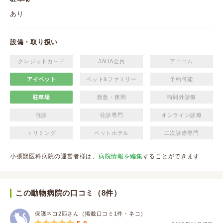
あり
設備・取り扱い
クレジットカード
JAHA会員
アニコム
アイペット
ペット&ファミリー
予約可能
駐車場
救急・夜間
時間外診療
往診
往診専門
オンライン診療
トリミング
ペットホテル
二次診療専門
小張獣医科病院の運営者様は、
病院情報を編集
することができます
この動物病院の口コミ（8件）
保護ネコ2匹さん（掲載口コミ1件・ネコ）