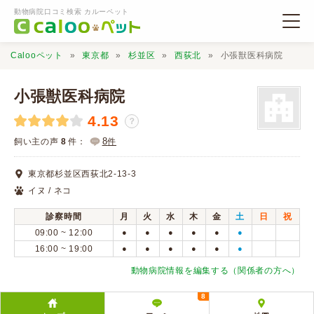
動物病院口コミ検索 カルーペット
Calooペット
東京都
杉並区
西荻北
小張獣医科病院
小張獣医科病院
4.13
？
動物病院検索
8
飼い主の声
8
件：
件
東京都杉並区西荻北2-13-3
口コミ検索
イヌ / ネコ
診察時間
月
火
水
木
金
土
日
祝
Calooペットとは？
09:00 ~ 12:00
●
●
●
●
●
●
16:00 ~ 19:00
●
●
●
●
●
●
口コミ投稿
動物病院情報を編集する（関係者の方へ）
8