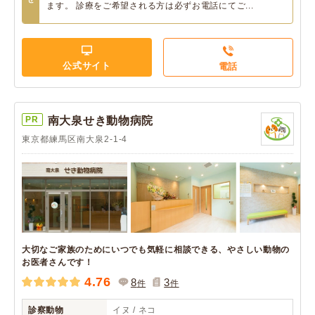
ます。 診療をご希望される方は必ずお電話にてご...
公式サイト
電話
PR
南大泉せき動物病院
東京都練馬区南大泉2-1-4
大切なご家族のためにいつでも気軽に相談できる、やさしい動物の
お医者さんです！
4.76
8
3
件
件
診察動物
イヌ / ネコ