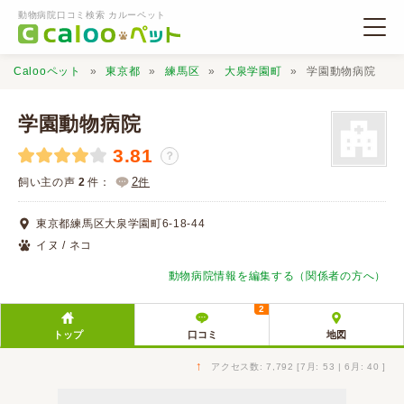
動物病院口コミ検索 カルーペット
Calooペット
東京都
練馬区
大泉学園町
学園動物病院
学園動物病院
3.81
？
動物病院検索
2
飼い主の声
2
件：
件
東京都練馬区大泉学園町6-18-44
口コミ検索
イヌ / ネコ
動物病院情報を編集する（関係者の方へ）
Calooペットとは？
2
トップ
口コミ
地図
口コミ投稿
↑
アクセス数: 7,792 [7月: 53 | 6月: 40 ]