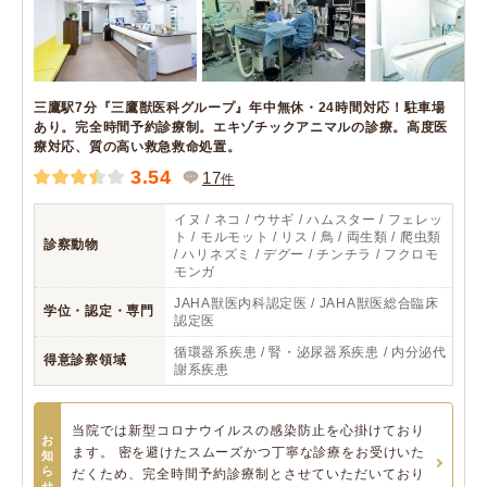
三鷹駅7分『三鷹獣医科グループ』年中無休・24時間対応！駐車場
あり。完全時間予約診療制。エキゾチックアニマルの診療。高度医
療対応、質の高い救急救命処置。
3.54
17
件
イヌ / ネコ / ウサギ / ハムスター / フェレッ
ト / モルモット / リス / 鳥 / 両生類 / 爬虫類
診察動物
/ ハリネズミ / デグー / チンチラ / フクロモ
モンガ
JAHA獣医内科認定医 / JAHA獣医総合臨床
学位・認定・専門
認定医
循環器系疾患 / 腎・泌尿器系疾患 / 内分泌代
得意診察領域
謝系疾患
当院では新型コロナウイルスの感染防止を心掛けており
お
ます。 密を避けたスムーズかつ丁寧な診療をお受けいた
知
ら
だくため、完全時間予約診療制とさせていただいており
せ