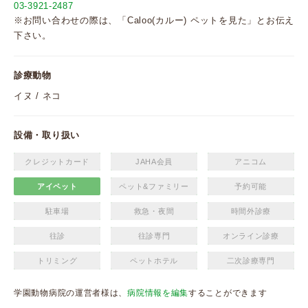
03-3921-2487
※お問い合わせの際は、「Caloo(カルー) ペットを見た」とお伝え
下さい。
診療動物
イヌ / ネコ
設備・取り扱い
クレジットカード
JAHA会員
アニコム
アイペット
ペット&ファミリー
予約可能
駐車場
救急・夜間
時間外診療
往診
往診専門
オンライン診療
トリミング
ペットホテル
二次診療専門
学園動物病院の運営者様は、
病院情報を編集
することができます