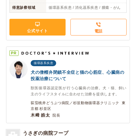
得意診察領域
循環器系疾患 / 消化器系疾患 / 腫瘍・がん
公式サイト
電話
PR
循環器系疾患
犬の僧帽弁閉鎖不全症と猫の心筋症、心臓病の
投薬治療について
獣医循環器認定医が行う心臓病の治療。犬・猫、飼い
主のライフスタイルに合わせた治療を提供します。
荻窪桃井どうぶつ病院／杉並動物循環器クリニック 東
京都 杉並区
木﨑 皓太
院長
うさぎの病院フープ