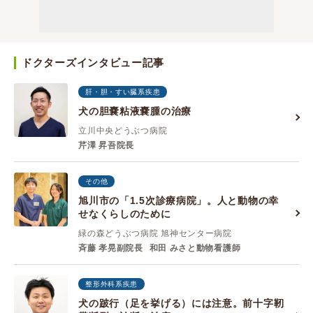
ドクターズインタビュー記事
肝・胆・すい臓系疾患
犬の胆嚢粘液嚢腫の治療
立川中央どうぶつ病院
芹澤 昇吾院長
その他
旭川市の「1.5次診療病院」。人と動物の幸
せなくらしのために
緑の森どうぶつ病院 旭神センター病院
斉藤 孝晃副院長
和田 みさと動物看護師
整形外科系疾患
犬の跛行（足を挙げる）には注意。前十字靭