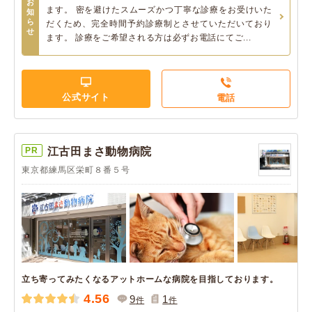
お
ます。 密を避けたスムーズかつ丁寧な診療をお受けいた
知
ら
だくため、完全時間予約診療制とさせていただいており
せ
ます。 診療をご希望される方は必ずお電話にてご...
公式サイト
電話
PR
江古田まさ動物病院
東京都練馬区栄町８番５号
立ち寄ってみたくなるアットホームな病院を目指しております。
4.56
9
1
件
件