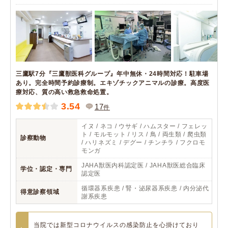
三鷹駅7分『三鷹獣医科グループ』年中無休・24時間対応！駐車場
あり。完全時間予約診療制。エキゾチックアニマルの診療。高度医
療対応、質の高い救急救命処置。
3.54
17
件
イヌ / ネコ / ウサギ / ハムスター / フェレッ
ト / モルモット / リス / 鳥 / 両生類 / 爬虫類
診察動物
/ ハリネズミ / デグー / チンチラ / フクロモ
モンガ
JAHA獣医内科認定医 / JAHA獣医総合臨床
学位・認定・専門
認定医
循環器系疾患 / 腎・泌尿器系疾患 / 内分泌代
得意診察領域
謝系疾患
当院では新型コロナウイルスの感染防止を心掛けており