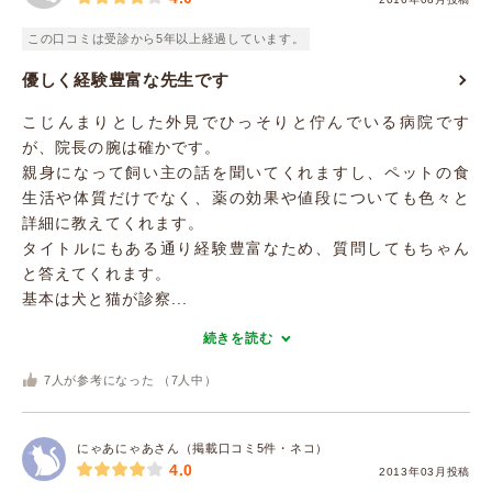
この口コミは受診から5年以上経過しています。
優しく経験豊富な先生です
こじんまりとした外見でひっそりと佇んでいる病院です
が、院長の腕は確かです。
親身になって飼い主の話を聞いてくれますし、ペットの食
生活や体質だけでなく、薬の効果や値段についても色々と
詳細に教えてくれます。
タイトルにもある通り経験豊富なため、質問してもちゃん
と答えてくれます。
基本は犬と猫が診察...
続きを読む
7
人が参考になった （
7
人中）
にゃあにゃあさん（掲載口コミ5件・ネコ）
4.0
2013年03月投稿