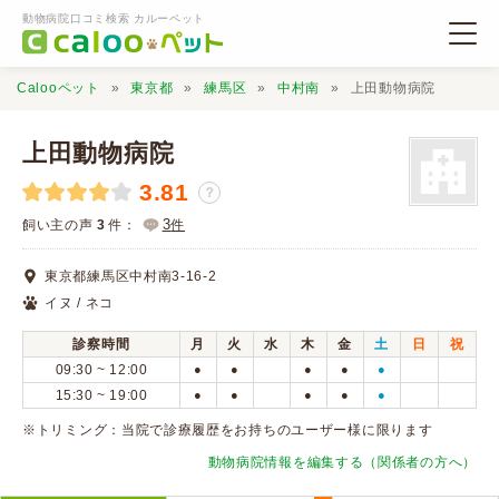
動物病院口コミ検索 カルーペット
Calooペット
東京都
練馬区
中村南
上田動物病院
上田動物病院
3.81
？
動物病院検索
3
飼い主の声
3
件：
件
東京都練馬区中村南3-16-2
口コミ検索
イヌ / ネコ
診察時間
月
火
水
木
金
土
日
祝
Calooペットとは？
09:30 ~ 12:00
●
●
●
●
●
15:30 ~ 19:00
●
●
●
●
●
口コミ投稿
※トリミング：当院で診療履歴をお持ちのユーザー様に限ります
動物病院情報を編集する（関係者の方へ）