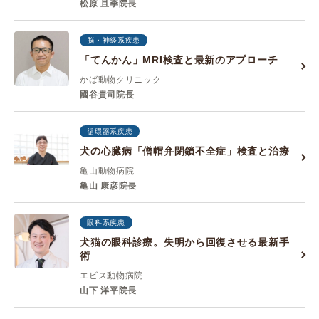
松原 且季院長
脳・神経系疾患
「てんかん」MRI検査と最新のアプローチ
かば動物クリニック
國谷貴司院長
循環器系疾患
犬の心臓病「僧帽弁閉鎖不全症」検査と治療
亀山動物病院
亀山 康彦院長
眼科系疾患
犬猫の眼科診療。失明から回復させる最新手
術
エビス動物病院
山下 洋平院長