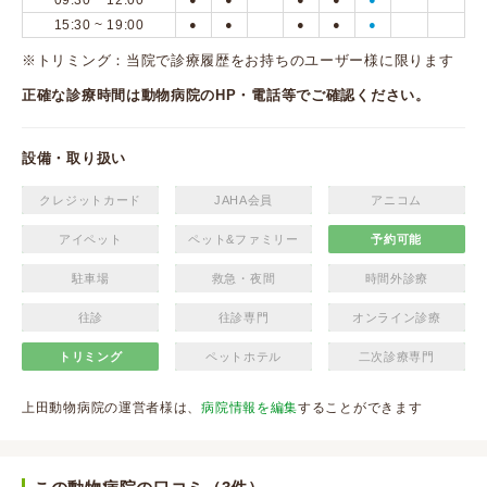
09:30 ~ 12:00
15:30 ~ 19:00
●
●
●
●
●
※トリミング：当院で診療履歴をお持ちのユーザー様に限ります
正確な診療時間は動物病院のHP・電話等でご確認ください。
設備・取り扱い
クレジットカード
JAHA会員
アニコム
アイペット
ペット&ファミリー
予約可能
駐車場
救急・夜間
時間外診療
往診
往診専門
オンライン診療
トリミング
ペットホテル
二次診療専門
上田動物病院の運営者様は、
病院情報を編集
することができます