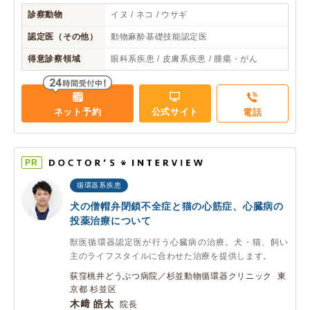
診察動物
イヌ / ネコ / ウサギ
認定医（その他）
動物麻酔基礎技能認定医
得意診察領域
眼科系疾患 / 皮膚系疾患 / 腫瘍・がん
ネット予約
公式サイト
電話
PR
循環器系疾患
犬の僧帽弁閉鎖不全症と猫の心筋症、心臓病の
投薬治療について
獣医循環器認定医が行う心臓病の治療。犬・猫、飼い
主のライフスタイルに合わせた治療を提供します。
荻窪桃井どうぶつ病院／杉並動物循環器クリニック 東
京都 杉並区
木﨑 皓太
院長