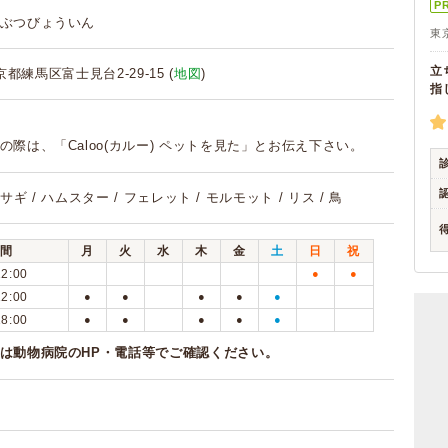
P
ぶつびょういん
東
立
東京都練馬区富士見台2-29-15 (
地図
)
指
の際は、「Caloo(カルー) ペットを見た」とお伝え下さい。
ウサギ / ハムスター / フェレット / モルモット / リス / 鳥
間
月
火
水
木
金
土
日
祝
12:00
●
●
12:00
●
●
●
●
●
18:00
●
●
●
●
●
は動物病院のHP・電話等でご確認ください。