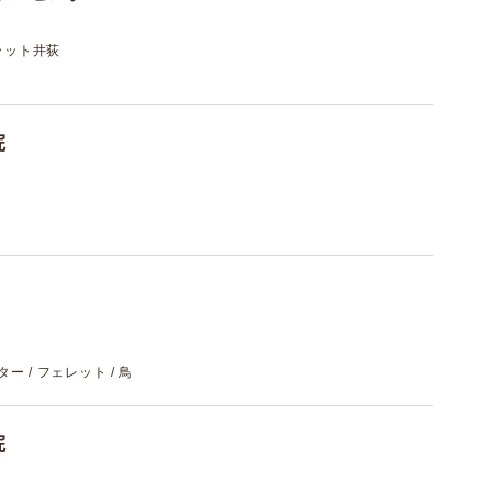
フラット井荻
院
スター / フェレット / 鳥
院