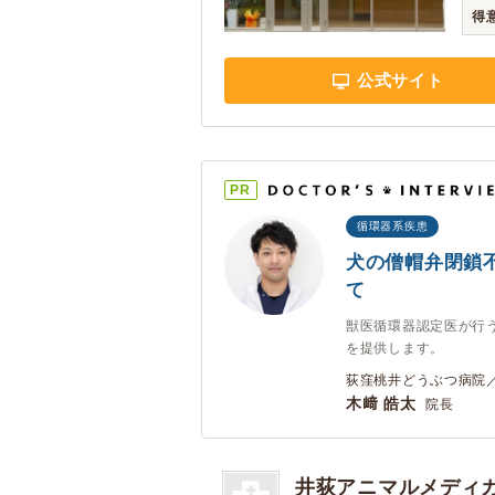
得
公式サイト
PR
循環器系疾患
犬の僧帽弁閉鎖
て
獣医循環器認定医が行
を提供します。
荻窪桃井どうぶつ病院／
木﨑 皓太
院長
井荻アニマルメディ