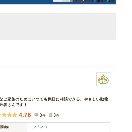
なご家族のためにいつでも気軽に相談できる、やさしい動物
医者さんです！
4.76
8
3
件
件
察動物
イヌ / ネコ