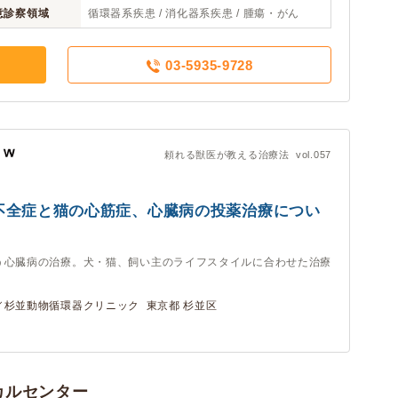
意診察領域
循環器系疾患 / 消化器系疾患 / 腫瘍・がん
03-5935-9728
頼れる獣医が教える治療法 vol.057
不全症と猫の心筋症、心臓病の投薬治療につい
う心臓病の治療。犬・猫、飼い主のライフスタイルに合わせた治療
杉並動物循環器クリニック 東京都 杉並区
カルセンター