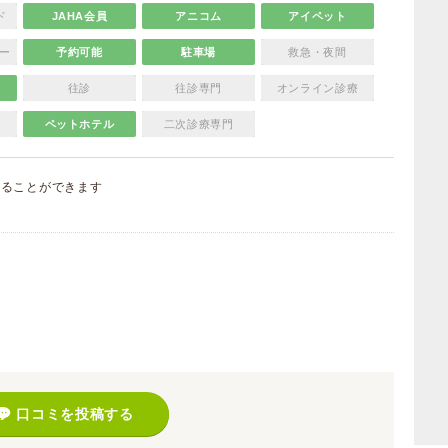
ド
JAHA会員
アニコム
アイペット
ー
予約可能
駐車場
救急・夜間
往診
往診専門
オンライン診療
ペットホテル
二次診療専門
することができます
）
口コミを投稿する