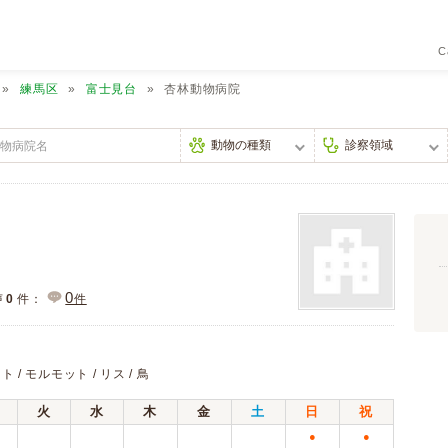
C
練馬区
富士見台
杏林動物病院
0
声
0
件：
件
ト / モルモット / リス / 鳥
火
水
木
金
土
日
祝
●
●