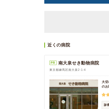
近くの病院
南大泉せき動物病院
PR
東京都練馬区南大泉2-1-4
大切
のお
診