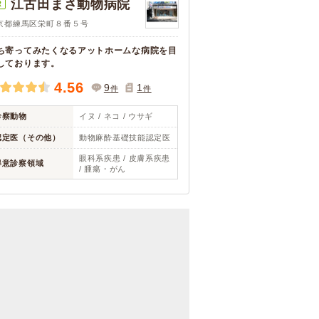
江古田まさ動物病院
R
京都練馬区栄町８番５号
ち寄ってみたくなるアットホームな病院を目
しております。
4.56
9
1
件
件
診察動物
イヌ / ネコ / ウサギ
認定医（その他）
動物麻酔基礎技能認定医
眼科系疾患 / 皮膚系疾患
得意診察領域
/ 腫瘍・がん