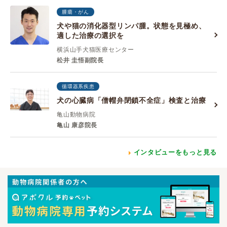
腫瘍・がん
犬や猫の消化器型リンパ腫。状態を見極め、
適した治療の選択を
横浜山手犬猫医療センター
松井 圭悟副院長
循環器系疾患
犬の心臓病「僧帽弁閉鎖不全症」検査と治療
亀山動物病院
亀山 康彦院長
インタビューをもっと見る