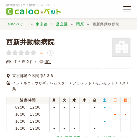
動物病院口コミ検索 カルーペット
Calooペット
東京都
足立区
関原
西新井動物病院
西新井動物病院
－
？
動物病院検索
0
飼い主の声
0
件：
件
東京都足立区関原3-3-6
口コミ検索
イヌ / ネコ / ウサギ / ハムスター / フェレット / モルモット / リス /
鳥
Calooペットとは？
診察時間
月
火
水
木
金
土
日
祝
09:00 ~ 12:00
●
●
●
●
●
10:00 ~ 13:00
●
●
口コミ投稿
16:00 ~ 19:00
●
16:00 ~ 19:30
●
●
●
●