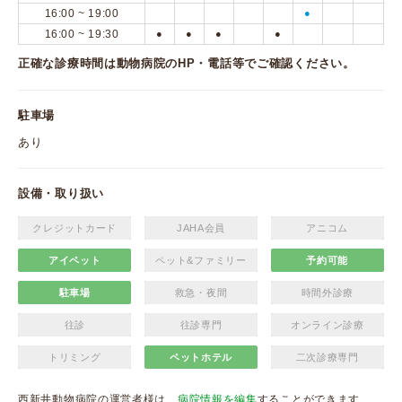
16:00 ~ 19:00
●
16:00 ~ 19:30
●
●
●
●
正確な診療時間は動物病院のHP・電話等でご確認ください。
駐車場
あり
設備・取り扱い
クレジットカード
JAHA会員
アニコム
アイペット
ペット&ファミリー
予約可能
駐車場
救急・夜間
時間外診療
往診
往診専門
オンライン診療
トリミング
ペットホテル
二次診療専門
西新井動物病院の運営者様は、
病院情報を編集
することができます