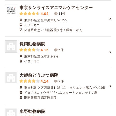
東京サンライズアニマルケアセンター
4.64
11件
東京都足立区中央本町5-12-5
イヌ / ネコ
皮膚系疾患 / 消化器系疾患 / 腫瘍・がん
長岡動物病院
4.15
6件
東京都足立区本木2-2-9
イヌ / ネコ
大師前どうぶつ病院
4.14
9件
東京都足立区西新井1-38-11 オリエント第六ビル105
イヌ / ネコ / ウサギ / ハムスター / フェレット / 鳥
獣医腫瘍科認定医 II種
水野動物病院