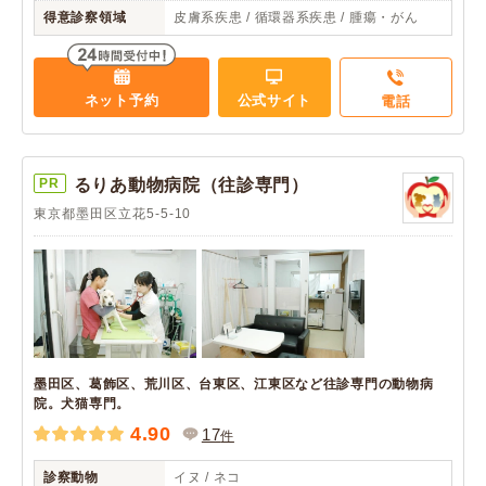
得意診察領域
皮膚系疾患 / 循環器系疾患 / 腫瘍・がん
ネット予約
公式サイト
電話
PR
るりあ動物病院（往診専門）
東京都墨田区立花5-5-10
墨田区、葛飾区、荒川区、台東区、江東区など往診専門の動物病
院。犬猫専門。
4.90
17
件
診察動物
イヌ / ネコ