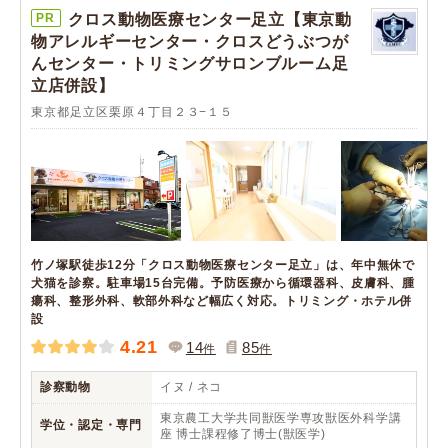
PR
クロス動物医療センター足立【東京動
物アレルギーセンター・クロスどうぶつが
んセンター・トリミングサロンブルーム足
立店併設】
東京都足立区栗原４丁目２３−１５
竹ノ塚駅徒歩12分「クロス動物医療センター足立」は、年中無休で
犬猫を診察。駐車場15台完備。予防医療から循環器科、皮膚科、腫
瘍科、整形外科、軟部外科など幅広く対応。トリミング・ホテル併
設
4.21
14
85
件
件
診察動物
イヌ / ネコ
東京農工大学共同獣医学専攻獣医外科学講
学位・認定・専門
座 博士課程修了博士(獣医学)