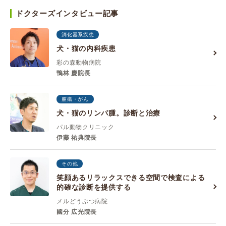
ドクターズインタビュー記事
消化器系疾患
犬・猫の内科疾患
彩の森動物病院
鴨林 慶院長
腫瘍・がん
犬・猫のリンパ腫。診断と治療
パル動物クリニック
伊藤 祐典院長
その他
笑顔あるリラックスできる空間で検査による
的確な診断を提供する
メルどうぶつ病院
國分 広光院長