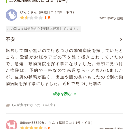
この動物病院の口コミ（2件）
ぴんくさん（掲載口コミ2件・ネコ）
1.5
2021年07月投稿
この口コミは受診から5年以上経過しています。
不安
転居して間が無いので行きつけの動物病院を探していたと
ころ、愛猫がお腹やアゴの下を酷く掻きこわしていたの
で、急遽、動物病院を探す事になりました。最初に見つけ
た病院は、予約で一杯なので来週なら‥と言われました
が、皮膚の状態が酷く、出血や膿の臭いもしたので別の動
物病院を探す事にしました。近所で見つけた別の...
続きを読む
1
人が参考になった （
3
人中）
86boo4663496runさん（掲載口コミ1件・イヌ）
5.0
2018年06月投稿