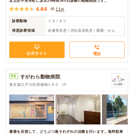
足立区中央本町にある24時間365日診療の動物病院です。
4.64
11
件
診察動物
イヌ / ネコ
得意診察領域
皮膚系疾患 / 消化器系疾患 / 腫瘍・がん
公式サイト
電話
PR
すがわら動物病院
東京都江戸川区西篠崎1-6-3 1F
最善を目指して、どうぶつ達それぞれの治療を行います。無料駐車