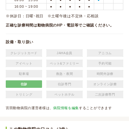
09:00 ~ 13:00
16:00 ~ 19:00
●
●
●
●
●
※休診日：日曜･祝日 ※土曜午後は不定休・応相談
正確な診療時間は動物病院のHP・電話等でご確認ください。
設備・取り扱い
クレジットカード
JAHA会員
アニコム
アイペット
ペット&ファミリー
予約可能
駐車場
救急・夜間
時間外診療
往診
往診専門
オンライン診療
トリミング
ペットホテル
二次診療専門
宮田動物病院の運営者様は、
病院情報を編集
することができます