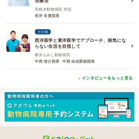
治療法
羽根木動物病院 本院
有井 良貴院長
その他
西洋医学と東洋医学でアプローチ、病気にな
らない生活を目指して
横浜もみじ動物病院
中西 啓介院長
中西 由佳梨副院長
インタビューをもっと見る