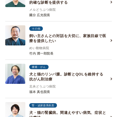
的確な診断を提供する
メルどうぶつ病院
國分 広光院長
その他
飼い主さんとの対話を大切に、家族目線で医
療を提供したい
めい動物病院
竹内 潤一郎院長
腫瘍・がん
犬と猫のリンパ腫。診断とQOLを維持する
抗がん剤治療
北央どうぶつ病院
福本 真也院長
腎・泌尿器系疾患
犬・猫の腎臓病。間違えやすい病気、症状と