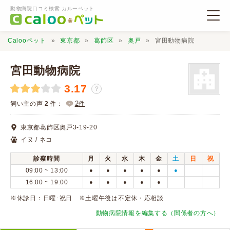
動物病院口コミ検索 カルーペット
Calooペット
東京都
葛飾区
奥戸
宮田動物病院
宮田動物病院
3.17
？
動物病院検索
2
飼い主の声
2
件：
件
東京都葛飾区奥戸3-19-20
口コミ検索
イヌ / ネコ
診察時間
月
火
水
木
金
土
日
祝
Calooペットとは？
09:00 ~ 13:00
●
●
●
●
●
●
16:00 ~ 19:00
●
●
●
●
●
口コミ投稿
※休診日：日曜･祝日 ※土曜午後は不定休・応相談
動物病院情報を編集する（関係者の方へ）