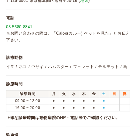
〒125-0061 東京都葛飾区亀有4-30-18 (
地図
)
電話
03-5680-8841
※お問い合わせの際は、「Caloo(カルー) ペットを見た」とお伝え
下さい。
診療動物
イヌ / ネコ / ウサギ / ハムスター / フェレット / モルモット / 鳥
診療時間
診察時間
月
火
水
木
金
土
日
祝
09:00 ~ 12:00
●
●
●
●
●
●
16:00 ~ 20:00
●
●
●
●
●
●
正確な診療時間は動物病院のHP・電話等でご確認ください。
駐車場