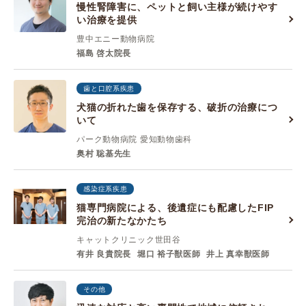
慢性腎障害に、ペットと飼い主様が続けやす
い治療を提供
豊中エニー動物病院
福島 啓太院長
歯と口腔系疾患
犬猫の折れた歯を保存する、破折の治療につ
いて
パーク動物病院 愛知動物歯科
奥村 聡基先生
感染症系疾患
猫専門病院による、後遺症にも配慮したFIP
完治の新たなかたち
キャットクリニック世田谷
有井 良貴院長
堀口 裕子獣医師
井上 真幸獣医師
その他