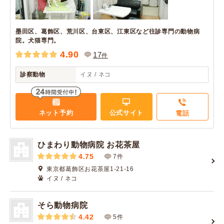
墨田区、葛飾区、荒川区、台東区、江東区など往診専門の動物病
院。犬猫専門。
4.90
17
件
診察動物
イヌ / ネコ
ネット予約
公式サイト
電話
ひまわり動物病院 お花茶屋
4.75
7件
東京都葛飾区お花茶屋1-21-16
イヌ / ネコ
そら動物病院
4.42
5件