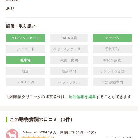
あり
設備・取り扱い
クレジットカード
JAHA会員
アニコム
アイペット
ペット&ファミリー
予約可能
駐車場
救急・夜間
時間外診療
往診
往診専門
オンライン診療
トリミング
ペットホテル
二次診療専門
毛利動物クリニックの運営者様は、
病院情報を編集
することができます
この動物病院の口コミ（1件）
Caloouser62047さん（掲載口コミ1件・イヌ）