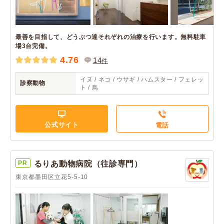
最善を目指して、どうぶつ達それぞれの治療を行います。無料駐車
場3台完備。
4.76
14
件
イヌ / ネコ / ウサギ / ハムスター / フェレッ
診察動物
ト / 鳥
公式サイト
電話
PR
るりあ動物病院（往診専門）
東京都墨田区立花5-5-10