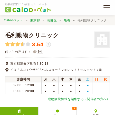
動物病院口コミ検索 カルーペット
Calooペット
東京都
葛飾区
亀有
毛利動物クリニック
毛利動物クリニック
3.54
？
動物病院検索
1
飼い主の声
1
件：
件
東京都葛飾区亀有4-30-18
口コミ検索
イヌ / ネコ / ウサギ / ハムスター / フェレット / モルモット / 鳥
診察時間
月
火
水
木
金
土
日
祝
Calooペットとは？
09:00 ~ 12:00
●
●
●
●
●
●
16:00 ~ 20:00
●
●
●
●
●
●
口コミ投稿
動物病院情報を編集する（関係者の方へ）
1