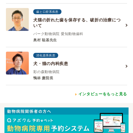
歯と口腔系疾患
犬猫の折れた歯を保存する、破折の治療につ
いて
パーク動物病院 愛知動物歯科
奥村 聡基先生
消化器系疾患
犬・猫の内科疾患
彩の森動物病院
鴨林 慶院長
インタビューをもっと見る