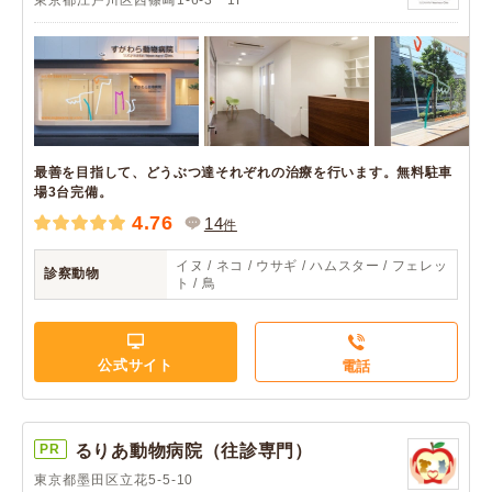
東京都江戸川区西篠崎1-6-3 1F
最善を目指して、どうぶつ達それぞれの治療を行います。無料駐車
場3台完備。
4.76
14
件
イヌ / ネコ / ウサギ / ハムスター / フェレッ
診察動物
ト / 鳥
公式サイト
電話
PR
るりあ動物病院（往診専門）
東京都墨田区立花5-5-10