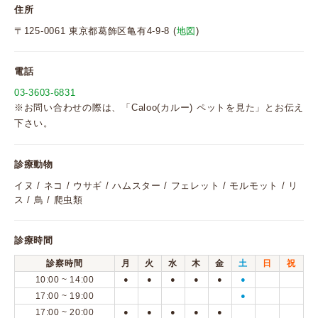
住所
〒125-0061 東京都葛飾区亀有4-9-8 (
地図
)
電話
03-3603-6831
※お問い合わせの際は、「Caloo(カルー) ペットを見た」とお伝え
下さい。
診療動物
イヌ / ネコ / ウサギ / ハムスター / フェレット / モルモット / リ
ス / 鳥 / 爬虫類
診療時間
診察時間
月
火
水
木
金
土
日
祝
10:00 ~ 14:00
●
●
●
●
●
●
17:00 ~ 19:00
●
17:00 ~ 20:00
●
●
●
●
●