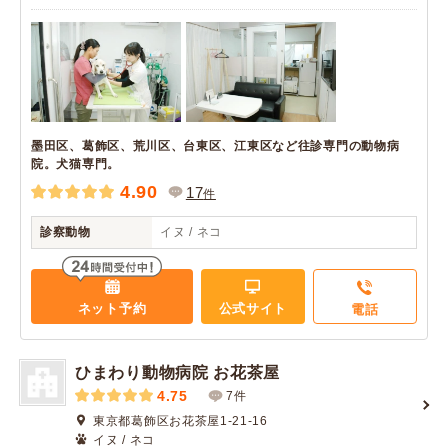
墨田区、葛飾区、荒川区、台東区、江東区など往診専門の動物病
院。犬猫専門。
4.90
17
件
診察動物
イヌ / ネコ
ネット予約
公式サイト
電話
ひまわり動物病院 お花茶屋
4.75
7件
東京都葛飾区お花茶屋1-21-16
イヌ / ネコ