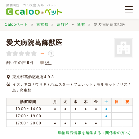
動物病院口コミ検索 カルーペット
Calooペット
東京都
葛飾区
亀有
愛犬病院葛飾獣医
愛犬病院葛飾獣医
－
？
動物病院検索
0
飼い主の声
0
件：
件
東京都葛飾区亀有4-9-8
口コミ検索
イヌ / ネコ / ウサギ / ハムスター / フェレット / モルモット / リス /
鳥 / 爬虫類
Calooペットとは？
診察時間
月
火
水
木
金
土
日
祝
10:00 ~ 14:00
●
●
●
●
●
●
17:00 ~ 19:00
●
口コミ投稿
17:00 ~ 20:00
●
●
●
●
●
動物病院情報を編集する（関係者の方へ）