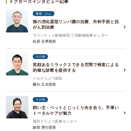
ドクターズインタビュー記事
腫瘍・がん
猫の消化器型リンパ腫の治療、外科手術と抗
がん剤治療
ヴァンケット動物病院 三宿動物医療センター
松原 且季院長
その他
笑顔あるリラックスできる空間で検査による
的確な診断を提供する
メルどうぶつ病院
國分 広光院長
その他
飼い主・ペットとじっくり向き合う。手厚い
トータルケアが魅力
蒲田どうぶつ医療センター
綾部 博行院長