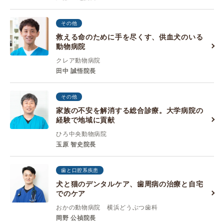
その他
救える命のために手を尽くす、供血犬のいる
動物病院
クレア動物病院
田中 誠悟院長
その他
家族の不安を解消する総合診療。大学病院の
経験で地域に貢献
ひろ中央動物病院
玉原 智史院長
歯と口腔系疾患
犬と猫のデンタルケア、歯周病の治療と自宅
でのケア
おかの動物病院 横浜どうぶつ歯科
岡野 公禎院長