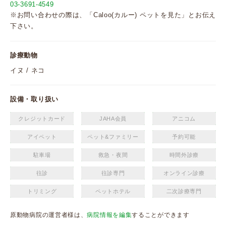
03-3691-4549
※お問い合わせの際は、「Caloo(カルー) ペットを見た」とお伝え
下さい。
診療動物
イヌ / ネコ
設備・取り扱い
クレジットカード
JAHA会員
アニコム
アイペット
ペット&ファミリー
予約可能
駐車場
救急・夜間
時間外診療
往診
往診専門
オンライン診療
トリミング
ペットホテル
二次診療専門
原動物病院の運営者様は、
病院情報を編集
することができます