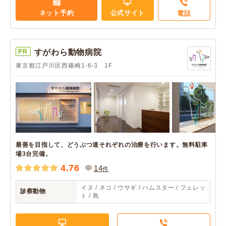
ネット予約
公式サイト
電話
PR
すがわら動物病院
東京都江戸川区西篠崎1-6-3 1F
最善を目指して、どうぶつ達それぞれの治療を行います。無料駐車
場3台完備。
4.76
14
件
イヌ / ネコ / ウサギ / ハムスター / フェレッ
診察動物
ト / 鳥