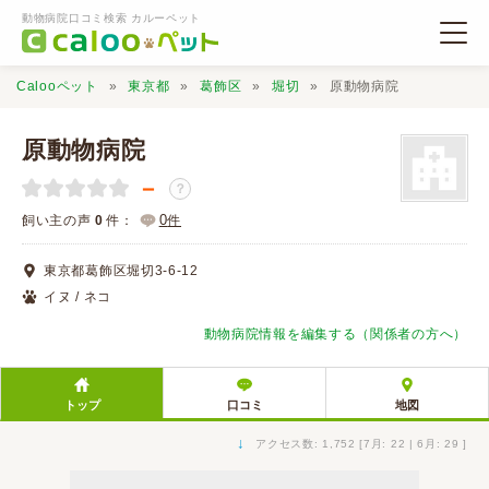
動物病院口コミ検索 カルーペット
Calooペット
東京都
葛飾区
堀切
原動物病院
原動物病院
－
？
動物病院検索
0
飼い主の声
0
件：
件
東京都葛飾区堀切3-6-12
口コミ検索
イヌ / ネコ
動物病院情報を編集する（関係者の方へ）
Calooペットとは？
トップ
口コミ
地図
口コミ投稿
↓
アクセス数: 1,752 [7月: 22 | 6月: 29 ]