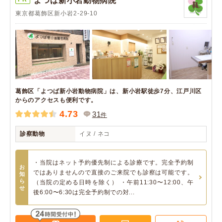
よつば新小岩動物病院
東京都葛飾区新小岩2-29-10
葛飾区「よつば新小岩動物病院」は、新小岩駅徒歩7分、江戸川区
からのアクセスも便利です。
4.73
31
件
診察動物
イヌ / ネコ
・当院はネット予約優先制による診療です。完全予約制
お
ではありませんので直接のご来院でも診察は可能です。
知
ら
（当院の定める日時を除く） ・午前11:30〜12:00、午
せ
後6:00〜6:30は完全予約制での対...