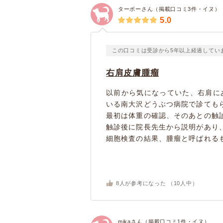
ターボーさん（掲載口コミ3件・イヌ）
5.0
この口コミは受診から5年以上経過してい
右肩皮膚腫瘤
以前から気になっていた、右肩に
いる南大沢どうぶつ病院で診ても
最初は体重の確認、そのあとの触
触診後に院長先生から説明があり
細胞検査の結果、腫瘤と呼ばれるも
8
人が参考になった （
10
人中）
mikaさん（掲載口コミ1件・イヌ）