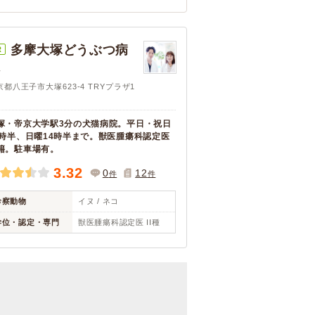
多摩大塚どうぶつ病
R
院
京都八王子市大塚623-4 TRYプラザ1
塚・帝京大学駅3分の犬猫病院。平日・祝日
8時半、日曜14時半まで。獣医腫瘍科認定医
籍。駐車場有。
3.32
0
12
件
件
診察動物
イヌ / ネコ
学位・認定・専門
獣医腫瘍科認定医 II種