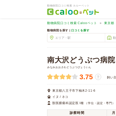
動物病院口コミ検索 カルーペット
動物病院口コミ検索
Calooペット
東京都
動物病院を探す |
口コミを探す
南大沢どうぶつ病院
みなみおおさわどうぶつびょういん
3.75
？
飼い
東京都八王子市下柚木2-11-6
イヌ / ネコ
獣医腫瘍科認定医 I種
（学位・認定・専門）
診察時間
月