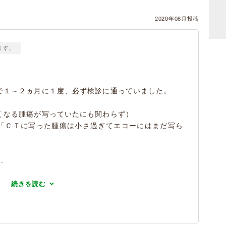
2020年08月投稿
ます。
で１～２ヵ月に１度、必ず検診に通っていました。
くなる腫瘍が写っていたにも関わらず）
「ＣＴに写った腫瘍は小さ過ぎてエコーにはまだ写ら
.
続きを読む