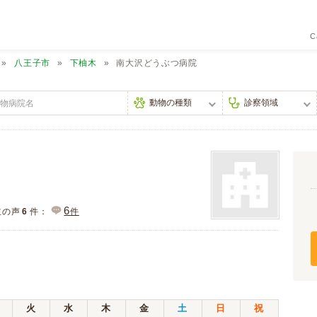
C
八王子市
下柚木
南大沢どうぶつ病院
6
主の声
6
件：
件
火
水
木
金
土
日
祝