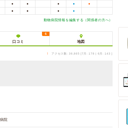
●
●
●
●
●
●
●
●
●
動物病院情報を編集する（関係者の方へ）
6
口コミ
地図
↑
アクセス数: 36,865 [7月: 178 | 6月: 143 ]
病院