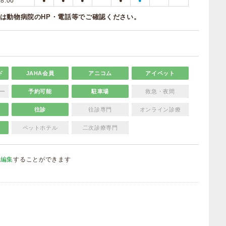
18:00
●
●
●
●
●
は動物病院のHP・電話等でご確認ください。
ド
JAHA会員
アニコム
アイペット
ー
予約可能
駐車場
救急・夜間
往診
往診専門
オンライン診療
ペットホテル
二次診療専門
を編集
することができます
）