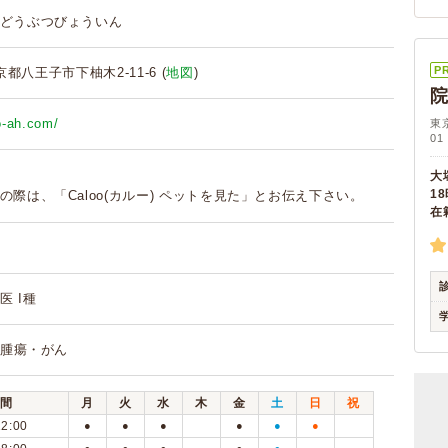
どうぶつびょういん
P
東京都八王子市下柚木2-11-6 (
地図
)
o-ah.com/
東
01
大
1
の際は、「Caloo(カルー) ペットを見た」とお伝え下さい。
在
医 I種
 腫瘍・がん
間
月
火
水
木
金
土
日
祝
12:00
●
●
●
●
●
●