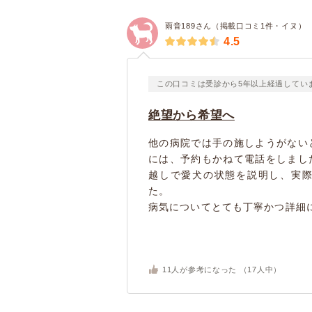
雨音189さん（掲載口コミ1件・イヌ）
4.5
この口コミは受診から5年以上経過してい
絶望から希望へ
他の病院では手の施しようがない
には、予約もかねて電話をしまし
越しで愛犬の状態を説明し、実
た。
病気についてとても丁寧かつ詳細に
11
人が参考になった （
17
人中）