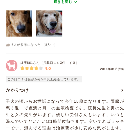
続きを読む
6
人が参考になった （
8
人中）
紅玉861さん（掲載口コミ3件・イヌ）
4.0
2018年06月投稿
この口コミは受診から5年以上経過しています。
かかりつけ
子犬の頃からお世話になって今年15歳になります。腎臓が
悪く週一で点滴と月一の血液検査です。院長先生と男の先
生と女の先生がいます。優しい受付さんもいます。いつも
混んでいてだいたいは1時間位待ちます。空いてればラッキ
ーです。混んでる理由は治療費が少し安めな気がします。