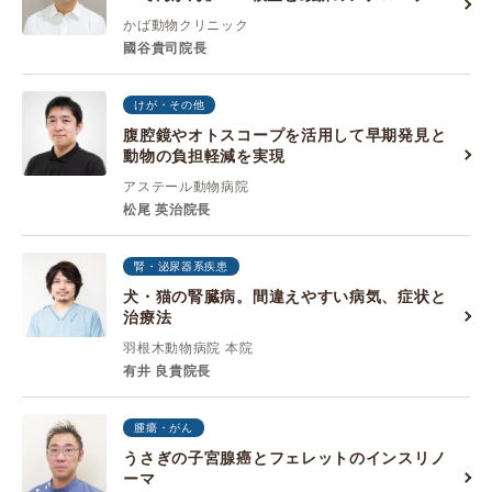
かば動物クリニック
國谷貴司院長
けが・その他
腹腔鏡やオトスコープを活用して早期発見と
動物の負担軽減を実現
アステール動物病院
松尾 英治院長
腎・泌尿器系疾患
犬・猫の腎臓病。間違えやすい病気、症状と
治療法
羽根木動物病院 本院
有井 良貴院長
腫瘍・がん
うさぎの子宮腺癌とフェレットのインスリノ
ーマ