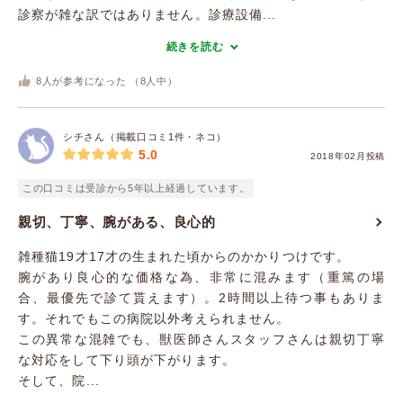
診察が雑な訳ではありません。診療設備...
続きを読む
8
人が参考になった （
8
人中）
シチさん（掲載口コミ1件・ネコ）
5.0
2018年02月投稿
この口コミは受診から5年以上経過しています。
親切、丁寧、腕がある、良心的
雑種猫19才17才の生まれた頃からのかかりつけです。
腕があり良心的な価格な為、非常に混みます（重篤の場
合、最優先で診て貰えます）。2時間以上待つ事もありま
す。それでもこの病院以外考えられません。
この異常な混雑でも、獣医師さんスタッフさんは親切丁寧
な対応をして下り頭が下がります。
そして、院...