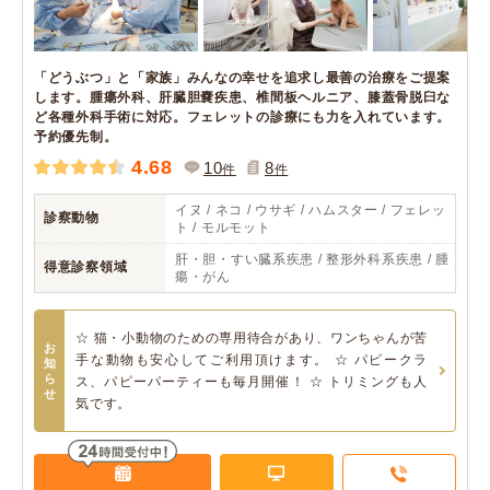
「どうぶつ」と「家族」みんなの幸せを追求し最善の治療をご提案
します。腫瘍外科、肝臓胆嚢疾患、椎間板ヘルニア、膝蓋骨脱臼な
ど各種外科手術に対応。フェレットの診療にも力を入れています。
予約優先制。
4.68
10
8
件
件
イヌ / ネコ / ウサギ / ハムスター / フェレッ
診察動物
ト / モルモット
肝・胆・すい臓系疾患 / 整形外科系疾患 / 腫
得意診察領域
瘍・がん
☆ 猫・小動物のための専用待合があり、ワンちゃんが苦
お
手な動物も安心してご利用頂けます。 ☆ パピークラ
知
ら
ス、パピーパーティーも毎月開催！ ☆ トリミングも人
せ
気です。