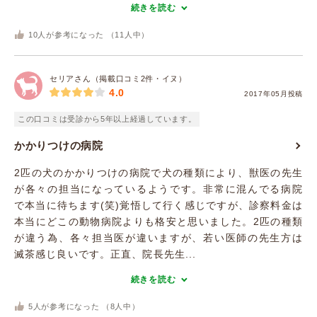
続きを読む
10
人が参考になった （
11
人中）
セリアさん（掲載口コミ2件・イヌ）
4.0
2017年05月投稿
この口コミは受診から5年以上経過しています。
かかりつけの病院
2匹の犬のかかりつけの病院で犬の種類により、獣医の先生
が各々の担当になっているようです。非常に混んでる病院
で本当に待ちます(笑)覚悟して行く感じですが、診察料金は
本当にどこの動物病院よりも格安と思いました。2匹の種類
が違う為、各々担当医が違いますが、若い医師の先生方は
滅茶感じ良いです。正直、院長先生...
続きを読む
5
人が参考になった （
8
人中）