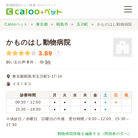
動物病院口コミ検索 カルーペット
Calooペット
東京都
昭島市
玉川町
かものはし動物病院
かものはし動物病院
3.89
？
動物病院検索
9
飼い主の声
9
件：
件
東京都昭島市玉川町3-17-14
口コミ検索
イヌ / ネコ
診察時間
月
火
水
木
金
土
日
祝
Calooペットとは？
09:30 ~ 12:00
●
●
●
●
●
●
15:30 ~ 18:00
●
●
●
●
●
口コミ投稿
※休診日／水曜日、日曜日の午後 受付時間／9:30～12:00、15:30～
17:30
動物病院情報を編集する（関係者の方へ）