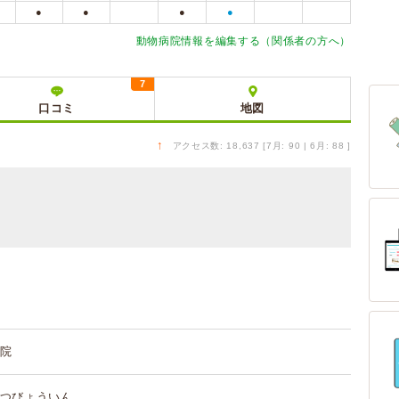
●
●
●
●
動物病院情報を編集する（関係者の方へ）
7
口コミ
地図
↑
アクセス数: 18,637 [7月: 90 | 6月: 88 ]
院
つびょういん