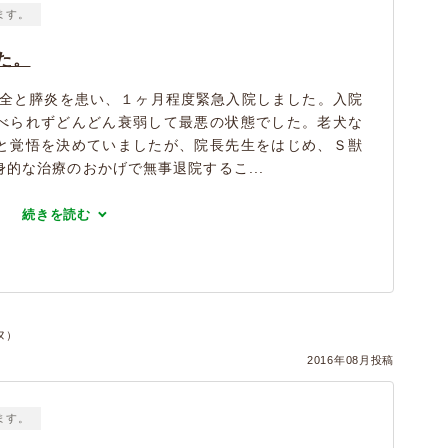
ます。
た。
不全と膵炎を患い、１ヶ月程度緊急入院しました。入院
べられずどんどん衰弱して最悪の状態でした。老犬な
と覚悟を決めていましたが、院長先生をはじめ、Ｓ獣
的な治療のおかげで無事退院するこ...
続きを読む
ヌ）
2016年08月投稿
ます。