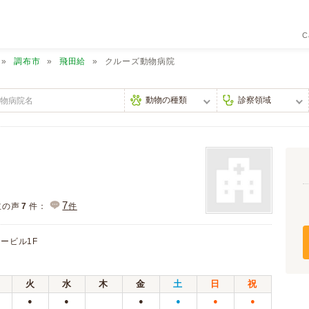
C
調布市
飛田給
クルーズ動物病院
7
主の声
7
件：
件
ービル1F
火
水
木
金
土
日
祝
●
●
●
●
●
●