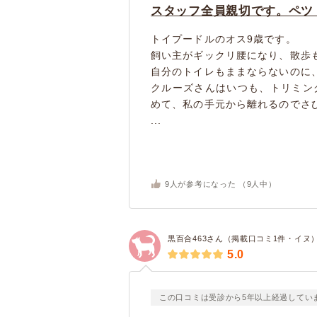
スタッフ全員親切です。ペツ
トイプードルのオス9歳です。
飼い主がギックリ腰になり、散歩
自分のトイレもままならないのに
クルーズさんはいつも、トリミン
めて、私の手元から離れるのでさ
...
9
人が参考になった （
9
人中）
黒百合463さん（掲載口コミ1件・イヌ
5.0
この口コミは受診から5年以上経過してい