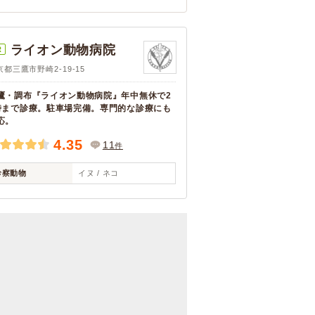
ライオン動物病院
R
京都三鷹市野崎2-19-15
鷹・調布『ライオン動物病院』年中無休で2
時まで診療。駐車場完備。専門的な診療にも
応。
4.35
11
件
診察動物
イヌ / ネコ