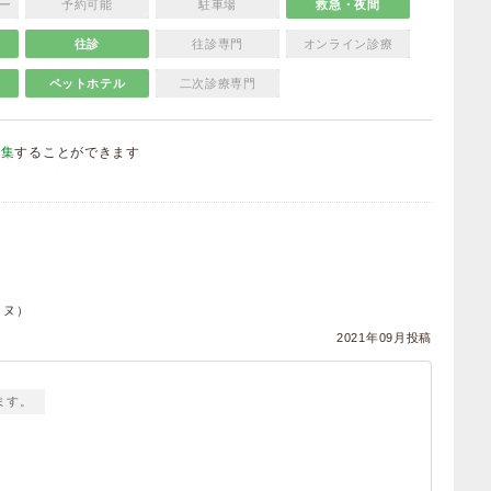
ー
予約可能
駐車場
救急・夜間
往診
往診専門
オンライン診療
ペットホテル
二次診療専門
編集
することができます
）
イヌ）
2021年09月投稿
ます。