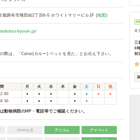
 東京都調布市飛田給2丁目6-5 ホワイトマリービル1F (
地図
)
P
doubutsu-byouin.jp/
東
三
0
の際は、「Caloo(カルー) ペットを見た」とお伝え下さい。
対
間
月
火
水
木
金
土
日
祝
12:00
●
●
●
●
●
●
●
18:30
●
●
●
●
●
は動物病院のHP・電話等でご確認ください。
ド
JAHA会員
アニコム
アイペット