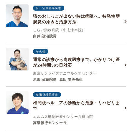
腎・泌尿器系疾患
猫のおしっこが出ない時は病院へ。特発性膀
胱炎の原因と治療方法
しらい動物病院（中志津本院）
白井 顕治院長
その他
通常の診療から高度医療まで。かかりつけ医
が24時間365日対応
東京サンライズアニマルケアセンター
原田 宗範院長
原田 友美先生
整形外科系疾患
椎間板ヘルニアの診断から治療・リハビリま
で
エルムス動物医療センター八幡山院
高瀬雅行センター長