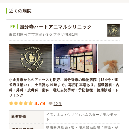
近くの病院
PR
国分寺ハートアニマルクリニック
東京都国分寺市本多3-3-5 プラザ明和1階
小金井市からのアクセスも良好、国分寺市の動物病院（134号・連
雀通り沿い）、土日祝も19時まで。専用駐車場あり。循環器科・内
科・外科・皮膚科・歯科・避妊去勢手術・予防接種・健康診断・ト
リミング
4.79
12
件
イヌ / ネコ / ウサギ / ハムスター / モルモッ
診察動物
ト
循環器系疾患 / 腎・泌尿器系疾患 / 腫瘍・が