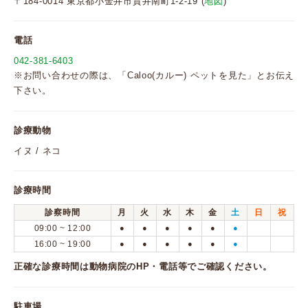
〒184-0014 東京都小金井市貫井南町1-2-19 (
地図
)
電話
042-381-6403
※お問い合わせの際は、「Caloo(カルー) ペットを見た」とお伝え
下さい。
診療動物
イヌ / ネコ
診療時間
診察時間
月
火
水
木
金
土
日
祝
09:00 ~ 12:00
●
●
●
●
●
●
16:00 ~ 19:00
●
●
●
●
●
●
正確な診療時間は動物病院のHP・電話等でご確認ください。
駐車場