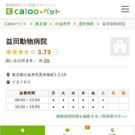
動物病院口コミ検索 カルーペット
Calooペット
東京都
小金井市
貫井南町
益田動物病院
益田動物病院
3.73
？
動物病院検索
2
飼い主の声
2
件：
件
東京都小金井市貫井南町1-2-19
口コミ検索
イヌ / ネコ
診察時間
月
火
水
木
金
土
日
祝
Calooペットとは？
09:00 ~ 12:00
●
●
●
●
●
●
16:00 ~ 19:00
●
●
●
●
●
●
口コミ投稿
動物病院情報を編集する（関係者の方へ）
2