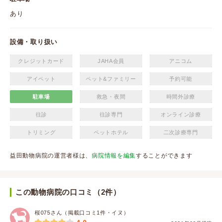
あり
設備・取り扱い
クレジットカード
JAHA会員
アニコム
アイペット
ペット&ファミリー
予約可能
駐車場
救急・夜間
時間外診療
往診
往診専門
オンライン診療
トリミング
ペットホテル
二次診療専門
益田動物病院の運営者様は、
病院情報を編集
することができます
この動物病院の口コミ（2件）
桜075さん（掲載口コミ1件・イヌ）